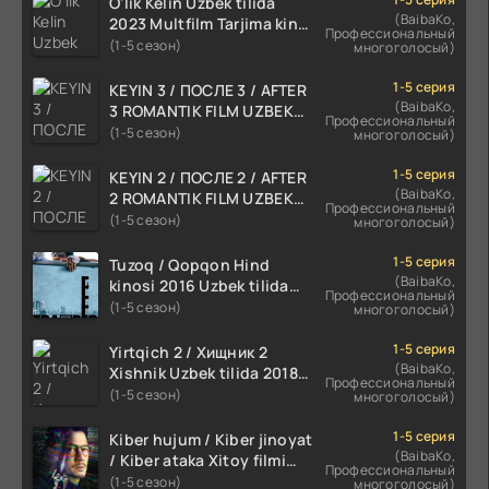
O'lik Kelin Uzbek tilida
(BaibaKo,
2023 Multfilm Tarjima kino
Профессиональный
skachat
(1-5 сезон)
многоголосый)
1-5 серия
KEYIN 3 / ПОСЛЕ 3 / AFTER
(BaibaKo,
3 ROMANTIK FILM UZBEK
Профессиональный
TILIDA 2021 TARJIMA FILM
(1-5 сезон)
многоголосый)
HD
1-5 серия
KEYIN 2 / ПОСЛЕ 2 / AFTER
(BaibaKo,
2 ROMANTIK FILM UZBEK
Профессиональный
TILIDA 2020 TARJIMA FILM
(1-5 сезон)
многоголосый)
HD
1-5 серия
Tuzoq / Qopqon Hind
(BaibaKo,
kinosi 2016 Uzbek tilida
Профессиональный
tarjima film HD
(1-5 сезон)
многоголосый)
1-5 серия
Yirtqich 2 / Хищник 2
(BaibaKo,
Xishnik Uzbek tilida 2018-
Профессиональный
2024 O'zbekcha tarjima
(1-5 сезон)
многоголосый)
kino HD Skachat
1-5 серия
Kiber hujum / Kiber jinoyat
(BaibaKo,
/ Kiber ataka Xitoy filmi
Профессиональный
Uzbek tilida O'zbekcha
(1-5 сезон)
многоголосый)