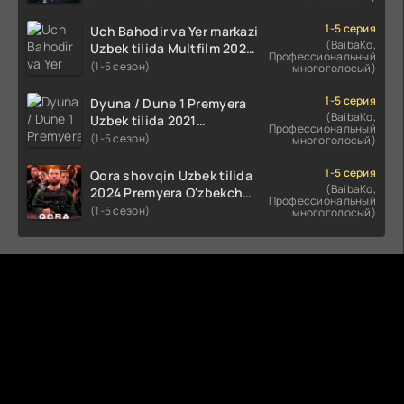
(2023-2025) tarjima kino
HD skachat
1-5 серия
Uch Bahodir va Yer markazi
(BaibaKo,
Uzbek tilida Multfilm 2025
Профессиональный
tarjima HD skachat
(1-5 сезон)
многоголосый)
1-5 серия
Dyuna / Dune 1 Premyera
(BaibaKo,
Uzbek tilida 2021
Профессиональный
O'zbekcha tarjima kino HD
(1-5 сезон)
многоголосый)
1-5 серия
Qora shovqin Uzbek tilida
(BaibaKo,
2024 Premyera O'zbekcha
Профессиональный
tarjima kino HD skachat
(1-5 сезон)
многоголосый)
Комментируют