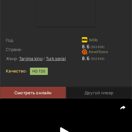
Год:
8.6
(302 856)
Страна:
8.6
Жанр:
Tarjima kino
/
Turk serial
(302 856)
Качество:
HD 720
Смотреть онлайн
Другой плеер