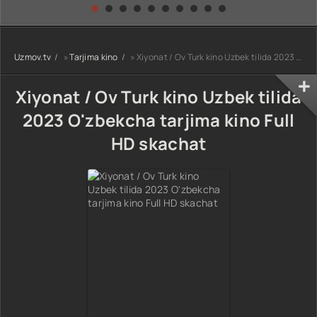
kino) tarjima HD
Uzbek tilida
yuksalishi
skachat
Premyera Netflix
filmi Uzbek tilida
O'zbekcha 2026
Uzmov.tv
»
Tarjima kino
» Xiyonat / Ov Turk kino Uzbek tilida 2023 O'zbekcha tarjima kino Full HD skachat
tarjima kino Full
HD tas-ix
skachat
Xiyonat / Ov Turk kino Uzbek tilida
2023 O'zbekcha tarjima kino Full
HD skachat