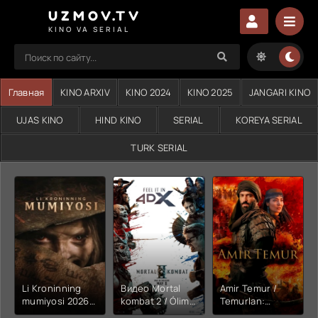
UZMOV.TV
KINO VA SERIAL
Главная
KINO ARXIV
KINO 2024
KINO 2025
JANGARI KINO
UJAS KINO
HIND KINO
SERIAL
KOREYA SERIAL
TURK SERIAL
Li Kroninning
Видео Mortal
Amir Temur /
mumiyosi 2026
kombat 2 / Ólim
Temurlan:
(uzbek tilida
jangi 2 (2026)
Fathchining