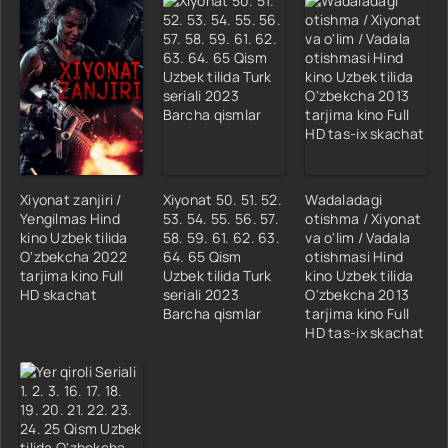
Xiyonat zanjiri /
Xiyonat 50. 51. 52.
Wadaladagi
Yengilmas Hind
53. 54. 55. 56. 57.
otishma / Xiyonat
kino Uzbek tilida
58. 59. 61. 62. 63.
va o'lim / Vadala
O'zbekcha 2022
64. 65 Qism
otishmasi Hind
tarjima kino Full
Uzbek tilida Turk
kino Uzbek tilida
HD skachat
seriali 2023
O'zbekcha 2013
Barcha qismlar
tarjima kino Full
HD tas-ix skachat