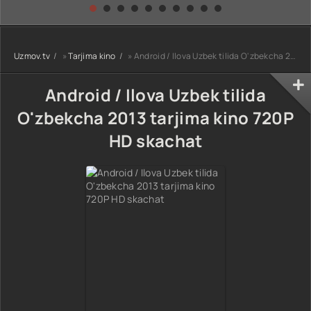
kino) tarjima HD
Uzbek tilida
yuksalishi
skachat
Premyera Netflix
filmi Uzbek tilida
O'zbekcha 2026
Uzmov.tv
»
Tarjima kino
» Android / Ilova Uzbek tilida O'zbekcha 2013 tarjima kino 720P HD skachat
tarjima kino Full
HD tas-ix
skachat
Android / Ilova Uzbek tilida
O'zbekcha 2013 tarjima kino 720P
HD skachat