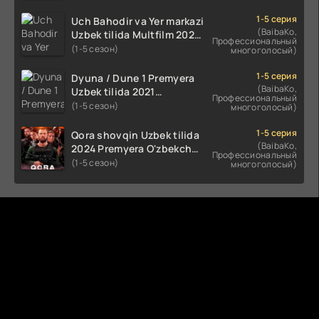
(2023-2025) tarjima kino
HD skachat
1-5 серия
Uch Bahodir va Yer markazi
(BaibaKo,
Uzbek tilida Multfilm 2025
Профессиональный
tarjima HD skachat
(1-5 сезон)
многоголосый)
1-5 серия
Dyuna / Dune 1 Premyera
(BaibaKo,
Uzbek tilida 2021
Профессиональный
O'zbekcha tarjima kino HD
(1-5 сезон)
многоголосый)
1-5 серия
Qora shovqin Uzbek tilida
(BaibaKo,
2024 Premyera O'zbekcha
Профессиональный
tarjima kino HD skachat
(1-5 сезон)
многоголосый)
Комментируют