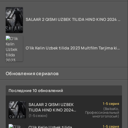
SALAAR 2 QISMI UZBEK TILIDA HIND KINO 2024 TARJIMA 720p HD Skachat
O'lik Kelin Uzbek tilida 2023 Multfilm Tarjima kino skachat
Обновления сериалов
Последние 10 обновлений
1-5 серия
SALAAR 2 QISMI UZBEK
(BaibaKo,
TILIDA HIND KINO 2024
Профессиональный
TARJIMA 720p HD Skachat
(1-5 сезон)
многоголосый)
1-5 серия
O'lik Kelin Uzbek tilida