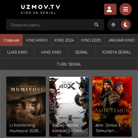
UZMOV.TV
KINO VA SERIAL
Главная
KINO ARXIV
KINO 2024
KINO 2025
JANGARI KINO
UJAS KINO
HIND KINO
SERIAL
KOREYA SERIAL
TURK SERIAL
Li Kroninning
Видео Mortal
Amir Temur /
mumiyosi 2026
kombat 2 / Ólim
Temurlan:
(uzbek tilida
jangi 2 (2026)
Fathchining