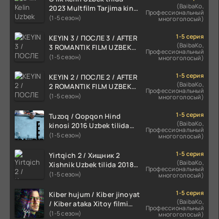
(BaibaKo,
2023 Multfilm Tarjima kino
Профессиональный
skachat
(1-5 сезон)
многоголосый)
1-5 серия
KEYIN 3 / ПОСЛЕ 3 / AFTER
(BaibaKo,
3 ROMANTIK FILM UZBEK
Профессиональный
TILIDA 2021 TARJIMA FILM
(1-5 сезон)
многоголосый)
HD
1-5 серия
KEYIN 2 / ПОСЛЕ 2 / AFTER
(BaibaKo,
2 ROMANTIK FILM UZBEK
Профессиональный
TILIDA 2020 TARJIMA FILM
(1-5 сезон)
многоголосый)
HD
1-5 серия
Tuzoq / Qopqon Hind
(BaibaKo,
kinosi 2016 Uzbek tilida
Профессиональный
tarjima film HD
(1-5 сезон)
многоголосый)
1-5 серия
Yirtqich 2 / Хищник 2
(BaibaKo,
Xishnik Uzbek tilida 2018-
Профессиональный
2024 O'zbekcha tarjima
(1-5 сезон)
многоголосый)
kino HD Skachat
1-5 серия
Kiber hujum / Kiber jinoyat
(BaibaKo,
/ Kiber ataka Xitoy filmi
Профессиональный
Uzbek tilida O'zbekcha
(1-5 сезон)
многоголосый)