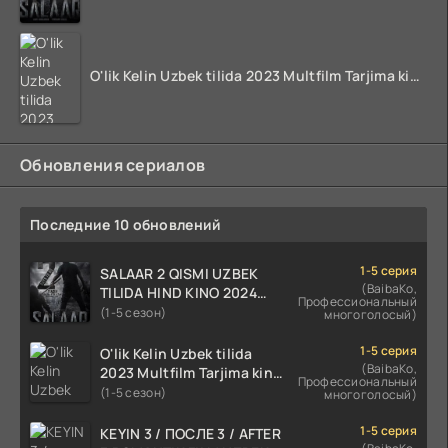
O'lik Kelin Uzbek tilida 2023 Multfilm Tarjima kino skachat
Обновления сериалов
Последние 10 обновлений
1-5 серия
SALAAR 2 QISMI UZBEK
(BaibaKo,
TILIDA HIND KINO 2024
Профессиональный
TARJIMA 720p HD Skachat
(1-5 сезон)
многоголосый)
1-5 серия
O'lik Kelin Uzbek tilida
(BaibaKo,
2023 Multfilm Tarjima kino
Профессиональный
skachat
(1-5 сезон)
многоголосый)
1-5 серия
KEYIN 3 / ПОСЛЕ 3 / AFTER