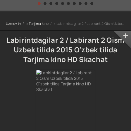
kino) tarjima HD
Uzbek tilida
yuksalishi
skachat
Premyera Netflix
filmi Uzbek tilida
O'zbekcha 2026
Uzmov.tv
»
Tarjima kino
» Labirintdagilar 2 / Labirant 2 Qism Uzbek tilida 2015 O'zbek tilida Tarjima kino HD Skachat
tarjima kino Full
HD tas-ix
skachat
Labirintdagilar 2 / Labirant 2 Qism
Uzbek tilida 2015 O'zbek tilida
Tarjima kino HD Skachat