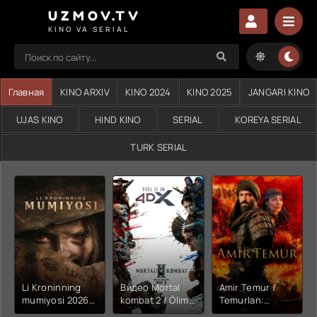
UZMOV.TV
KINO VA SERIAL
Главная
KINO ARXIV
KINO 2024
KINO 2025
JANGARI KINO
UJAS KINO
HIND KINO
SERIAL
KOREYA SERIAL
TURK SERIAL
Li Kroninning
Видео Mortal
Amir Temur /
mumiyosi 2026
kombat 2 / Ólim
Temurlan:
(uzbek tilida
jangi 2 (2026)
Fathchining