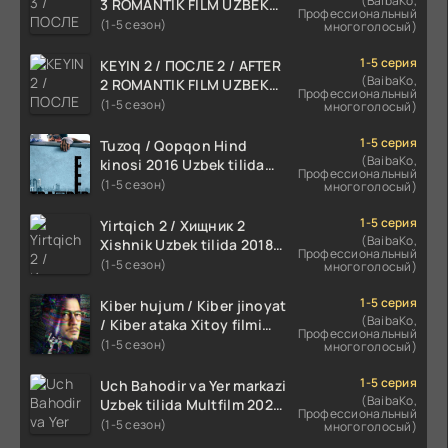
(BaibaKo,
3 ROMANTIK FILM UZBEK
Профессиональный
TILIDA 2021 TARJIMA FILM
(1-5 сезон)
многоголосый)
HD
1-5 серия
KEYIN 2 / ПОСЛЕ 2 / AFTER
(BaibaKo,
2 ROMANTIK FILM UZBEK
Профессиональный
TILIDA 2020 TARJIMA FILM
(1-5 сезон)
многоголосый)
HD
1-5 серия
Tuzoq / Qopqon Hind
(BaibaKo,
kinosi 2016 Uzbek tilida
Профессиональный
tarjima film HD
(1-5 сезон)
многоголосый)
1-5 серия
Yirtqich 2 / Хищник 2
(BaibaKo,
Xishnik Uzbek tilida 2018-
Профессиональный
2024 O'zbekcha tarjima
(1-5 сезон)
многоголосый)
kino HD Skachat
1-5 серия
Kiber hujum / Kiber jinoyat
(BaibaKo,
/ Kiber ataka Xitoy filmi
Профессиональный
Uzbek tilida O'zbekcha
(1-5 сезон)
многоголосый)
(2023-2025) tarjima kino
HD skachat
1-5 серия
Uch Bahodir va Yer markazi
(BaibaKo,
Uzbek tilida Multfilm 2025
Профессиональный
tarjima HD skachat
(1-5 сезон)
многоголосый)