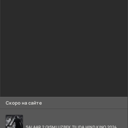
Скоро на сайте
SALAAR 2 QISMI UZBEK TILIDA HIND KINO 2024 TARJIMA 720p HD Skachat