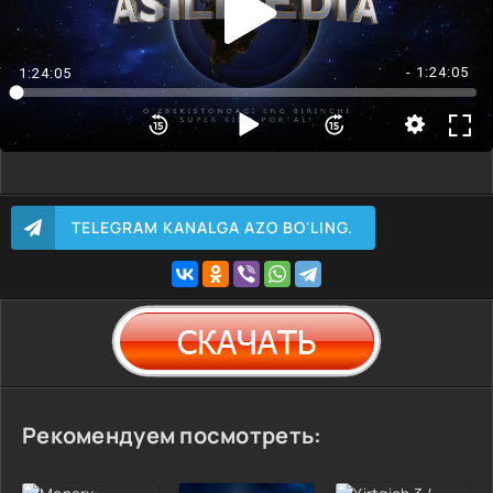
- 1:24:05
1:24:05
TELEGRAM KANALGA AZO BO'LING.
Рекомендуем посмотреть: