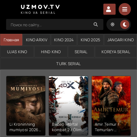
UZMOV.TV
KINO VA SERIAL
Главная
KINO ARXIV
KINO 2024
KINO 2025
JANGARI KINO
UJAS KINO
HIND KINO
SERIAL
KOREYA SERIAL
TURK SERIAL
Li Kroninning
Видео Mortal
Amir Temur /
mumiyosi 2026
kombat 2 / Ólim
Temurlan:
(uzbek tilida
jangi 2 (2026)
Fathchining