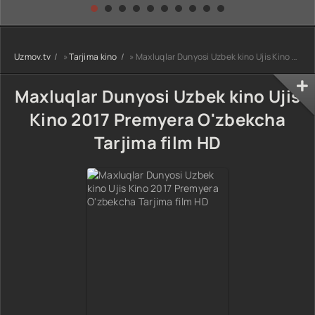
kino) tarjima HD
Uzbek tilida
yuksalishi
skachat
Premyera Netflix
filmi Uzbek tilida
O'zbekcha 2026
Uzmov.tv
»
Tarjima kino
» Maxluqlar Dunyosi Uzbek kino Ujis Kino 2017 Premyera O'zbekcha Tarjima film HD
tarjima kino Full
HD tas-ix
skachat
Maxluqlar Dunyosi Uzbek kino Ujis
Kino 2017 Premyera O'zbekcha
Tarjima film HD