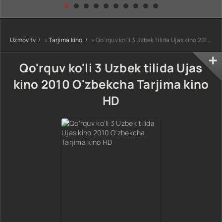
kino) tarjima HD
Uzbek tilida
yuksalishi
skachat
Premyera Netflix
filmi Uzbek tilida
O'zbekcha 2026
Uzmov.tv
»
Tarjima kino
» Qo'rquv ko'li 3 Uzbek tilida Ujas kino 2010 O'zbekcha Tarjima kino HD
tarjima kino Full
HD tas-ix
skachat
Qo'rquv ko'li 3 Uzbek tilida Ujas
kino 2010 O'zbekcha Tarjima kino
HD