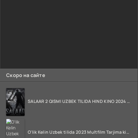
Скоро на сайте
SALAAR 2 QISMI UZBEK TILIDA HIND KINO 2024 TARJIMA 720p HD Skachat
O'lik Kelin Uzbek tilida 2023 Multfilm Tarjima kino skachat