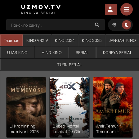
UZMOV.TV
KINO VA SERIAL
Главная
KINO ARXIV
KINO 2024
KINO 2025
JANGARI KINO
UJAS KINO
HIND KINO
SERIAL
KOREYA SERIAL
TURK SERIAL
Li Kroninning
Видео Mortal
Amir Temur /
mumiyosi 2026
kombat 2 / Ólim
Temurlan:
(uzbek tilida
jangi 2 (2026)
Fathchining