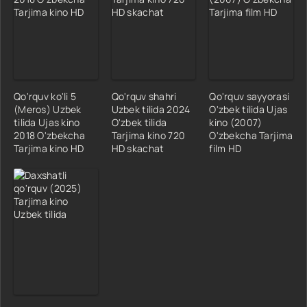
Qo'rquv ko'li 5
Qo'rquv shahri
Qo'rquv sayyorasi
(Meros) Uzbek
Uzbek tilida 2024
O'zbek tilida Ujas
tilida Ujas kino
O'zbek tilida
kino (2007)
2018 O'zbekcha
Tarjima kino 720
O'zbekcha Tarjima
Tarjima kino HD
HD skachat
film HD