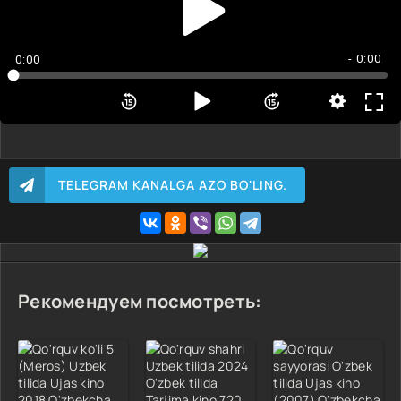
- 0:00
0:00
TELEGRAM KANALGA AZO BO'LING.
Рекомендуем посмотреть: