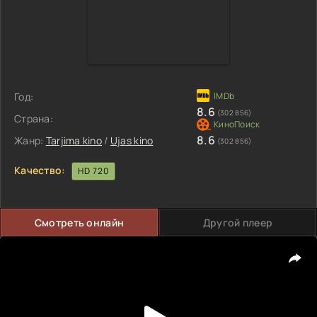
Год:
8.6
(302 856)
Страна:
8.6
Жанр:
Tarjima kino
/
Ujas kino
(302 856)
Качество:
HD 720
Смотреть онлайн
Другой плеер