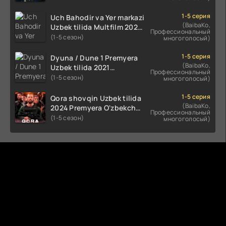
(2023-2025) tarjima kino
HD skachat
1-5 серия
Uch Bahodir va Yer markazi
(BaibaKo,
Uzbek tilida Multfilm 2025
Профессиональный
tarjima HD skachat
(1-5 сезон)
многоголосый)
1-5 серия
Dyuna / Dune 1 Premyera
(BaibaKo,
Uzbek tilida 2021
Профессиональный
O'zbekcha tarjima kino HD
(1-5 сезон)
многоголосый)
1-5 серия
Qora shovqin Uzbek tilida
(BaibaKo,
2024 Premyera O'zbekcha
Профессиональный
tarjima kino HD skachat
(1-5 сезон)
многоголосый)
Комментируют