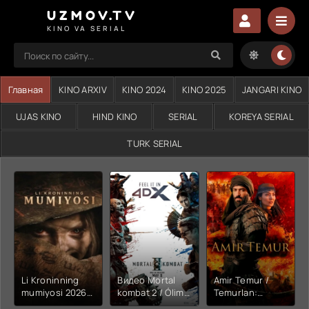
UZMOV.TV
KINO VA SERIAL
Главная
KINO ARXIV
KINO 2024
KINO 2025
JANGARI KINO
UJAS KINO
HIND KINO
SERIAL
KOREYA SERIAL
TURK SERIAL
Li Kroninning
Видео Mortal
Amir Temur /
mumiyosi 2026
kombat 2 / Ólim
Temurlan:
(uzbek tilida
jangi 2 (2026)
Fathchining