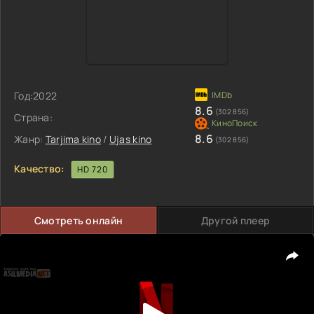
Год:
2022
8.6
(302 856)
Страна:
8.6
Жанр:
Tarjima kino
/
Ujas kino
(302 856)
Качество:
HD 720
Смотреть онлайн
Другой плеер