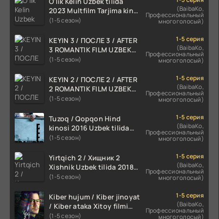
O'lik Kelin Uzbek tilida
(BaibaKo,
2023 Multfilm Tarjima kino
Профессиональный
skachat
(1-5 сезон)
многоголосый)
1-5 серия
KEYIN 3 / ПОСЛЕ 3 / AFTER
(BaibaKo,
3 ROMANTIK FILM UZBEK
Профессиональный
TILIDA 2021 TARJIMA FILM
(1-5 сезон)
многоголосый)
HD
1-5 серия
KEYIN 2 / ПОСЛЕ 2 / AFTER
(BaibaKo,
2 ROMANTIK FILM UZBEK
Профессиональный
TILIDA 2020 TARJIMA FILM
(1-5 сезон)
многоголосый)
HD
1-5 серия
Tuzoq / Qopqon Hind
(BaibaKo,
kinosi 2016 Uzbek tilida
Профессиональный
tarjima film HD
(1-5 сезон)
многоголосый)
1-5 серия
Yirtqich 2 / Хищник 2
(BaibaKo,
Xishnik Uzbek tilida 2018-
Профессиональный
2024 O'zbekcha tarjima
(1-5 сезон)
многоголосый)
kino HD Skachat
1-5 серия
Kiber hujum / Kiber jinoyat
(BaibaKo,
/ Kiber ataka Xitoy filmi
Профессиональный
Uzbek tilida O'zbekcha
(1-5 сезон)
многоголосый)