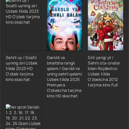
Sehrli uy / Soatli
Garold va
Sirli yangi yil /
uyning siri Uzbek
binafsha rangli
Sehrli ota-onalar
tilida 2023 HD
qalam / Garold va
bilan Rojdestvo
O'zbek tarjima
uning sehrli qalami
Uzbek tilida
kino skachat
Uzbek tilida 2025
O'zbekcha 2012
Premyera
tarjima kino Full
O'zbekcha tarjima
kino HD skachat