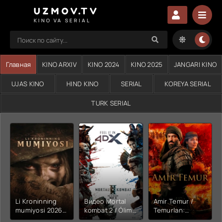
UZMOV.TV
KINO VA SERIAL
Главная
KINO ARXIV
KINO 2024
KINO 2025
JANGARI KINO
UJAS KINO
HIND KINO
SERIAL
KOREYA SERIAL
TURK SERIAL
Li Kroninning
Видео Mortal
Amir Temur /
mumiyosi 2026
kombat 2 / Ólim
Temurlan:
(uzbek tilida
jangi 2 (2026)
Fathchining