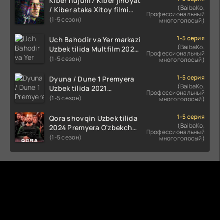
Kiber hujum / Kiber jinoyat
(BaibaKo,
/ Kiber ataka Xitoy filmi
Профессиональный
Uzbek tilida O'zbekcha
(1-5 сезон)
многоголосый)
(2023-2025) tarjima kino
HD skachat
1-5 серия
Uch Bahodir va Yer markazi
(BaibaKo,
Uzbek tilida Multfilm 2025
Профессиональный
tarjima HD skachat
(1-5 сезон)
многоголосый)
1-5 серия
Dyuna / Dune 1 Premyera
(BaibaKo,
Uzbek tilida 2021
Профессиональный
O'zbekcha tarjima kino HD
(1-5 сезон)
многоголосый)
1-5 серия
Qora shovqin Uzbek tilida
(BaibaKo,
2024 Premyera O'zbekcha
Профессиональный
tarjima kino HD skachat
(1-5 сезон)
многоголосый)
Комментируют