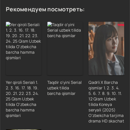
Рекомендуем посмотреть:
Yer qiroli Seriali 1.
Taqdir o'yini Serial
Qadrli X Barcha
2. 3. 16. 17. 18. 19.
uzbek tilida
qismlar 1. 2. 3. 4.
20. 21. 22. 23. 24.
barcha qismlar
5. 6. 7. 8. 9. 10. 11.
25 Qism Uzbek
12 Qism Uzbek
tilida O'zbekcha
tilida Koreya
barcha hamma
seryali (2025)
qismlari
O'zbekcha tarjima
drama HD skachat