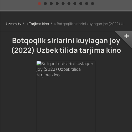
kino) tarjima HD
Uzbek tilida
yuksalishi
skachat
Premyera Netflix
filmi Uzbek tilida
O'zbekcha 2026
Uzmov.tv
»
Tarjima kino
» Botqoqlik sirlarini kuylagan joy (2022) Uzbek tilida tarjima kino
tarjima kino Full
HD tas-ix
skachat
Botqoqlik sirlarini kuylagan joy
(2022) Uzbek tilida tarjima kino