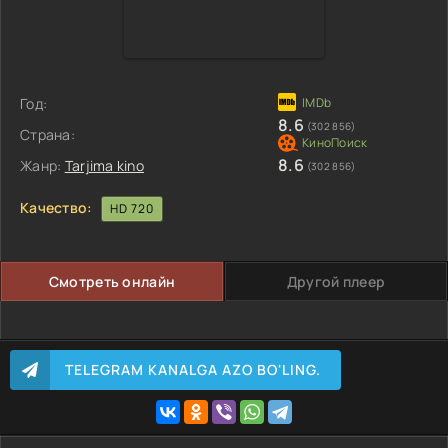
Год:
8.6
(302 856)
Страна:
8.6
Жанр:
Tarjima kino
(302 856)
Качество:
HD 720
Смотреть онлайн
Другой плеер
TELEGRAM KANALGA AZO BO'LING.