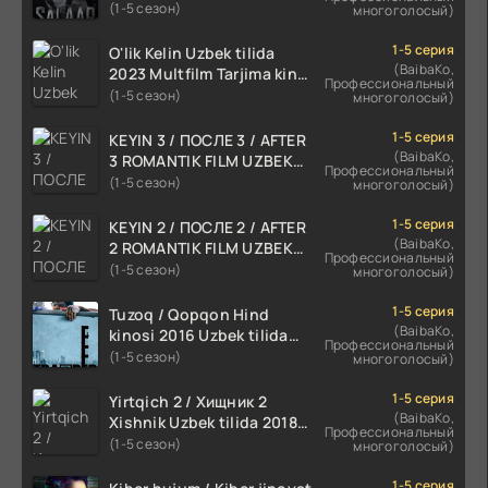
TARJIMA 720p HD Skachat
(1-5 сезон)
многоголосый)
1-5 серия
O'lik Kelin Uzbek tilida
(BaibaKo,
2023 Multfilm Tarjima kino
Профессиональный
skachat
(1-5 сезон)
многоголосый)
1-5 серия
KEYIN 3 / ПОСЛЕ 3 / AFTER
(BaibaKo,
3 ROMANTIK FILM UZBEK
Профессиональный
TILIDA 2021 TARJIMA FILM
(1-5 сезон)
многоголосый)
HD
1-5 серия
KEYIN 2 / ПОСЛЕ 2 / AFTER
(BaibaKo,
2 ROMANTIK FILM UZBEK
Профессиональный
TILIDA 2020 TARJIMA FILM
(1-5 сезон)
многоголосый)
HD
1-5 серия
Tuzoq / Qopqon Hind
(BaibaKo,
kinosi 2016 Uzbek tilida
Профессиональный
tarjima film HD
(1-5 сезон)
многоголосый)
1-5 серия
Yirtqich 2 / Хищник 2
(BaibaKo,
Xishnik Uzbek tilida 2018-
Профессиональный
2024 O'zbekcha tarjima
(1-5 сезон)
многоголосый)
kino HD Skachat
1-5 серия