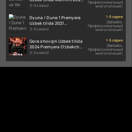
Профессиональный
tarjima HD skachat
(1-5 сезон)
многоголосый)
1-5 серия
Dyuna / Dune 1 Premyera
(BaibaKo,
Uzbek tilida 2021
Профессиональный
O'zbekcha tarjima kino HD
(1-5 сезон)
многоголосый)
1-5 серия
Qora shovqin Uzbek tilida
(BaibaKo,
2024 Premyera O'zbekcha
Профессиональный
tarjima kino HD skachat
(1-5 сезон)
многоголосый)
Комментируют