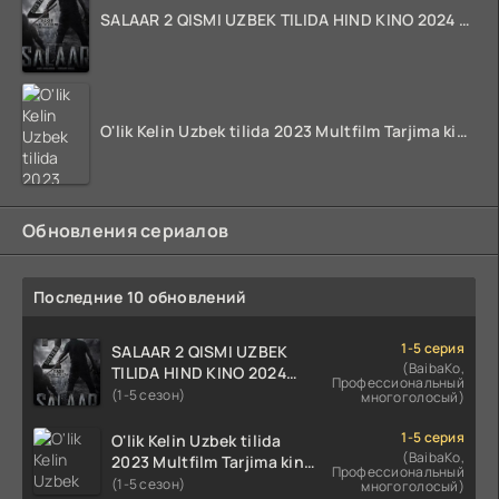
SALAAR 2 QISMI UZBEK TILIDA HIND KINO 2024 TARJIMA 720p HD Skachat
O'lik Kelin Uzbek tilida 2023 Multfilm Tarjima kino skachat
Обновления сериалов
Последние 10 обновлений
1-5 серия
SALAAR 2 QISMI UZBEK
(BaibaKo,
TILIDA HIND KINO 2024
Профессиональный
TARJIMA 720p HD Skachat
(1-5 сезон)
многоголосый)
1-5 серия
O'lik Kelin Uzbek tilida
(BaibaKo,
2023 Multfilm Tarjima kino
Профессиональный
skachat
(1-5 сезон)
многоголосый)