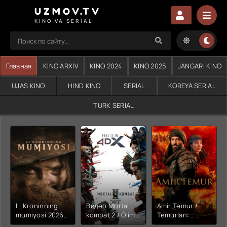
UZMOV.TV
KINO VA SERIAL
Главная
KINO ARXIV
KINO 2024
KINO 2025
JANGARI KINO
UJAS KINO
HIND KINO
SERIAL
KOREYA SERIAL
TURK SERIAL
Li Kroninning
Видео Mortal
Amir Temur /
mumiyosi 2026
kombat 2 / Ólim
Temurlan:
(uzbek tilida
jangi 2 (2026)
Fathchining