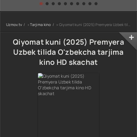
kino) tarjima HD
Uzbek tilida
yuksalishi
skachat
Premyera Netflix
filmi Uzbek tilida
O'zbekcha 2026
Uzmov.tv
»
Tarjima kino
» Qiyomat kuni (2025) Premyera Uzbek tilida O'zbekcha tarjima kino HD skachat
tarjima kino Full
HD tas-ix
skachat
Qiyomat kuni (2025) Premyera
Uzbek tilida O'zbekcha tarjima
kino HD skachat