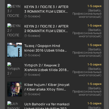
1-5 серия
KEYIN 3 / ПОСЛЕ 3 / AFTER
(BaibaKo,
3 ROMANTIK FILM UZBEK
Профессиональный
TILIDA 2021 TARJIMA FILM
(1-5 сезон)
многоголосый)
HD
1-5 серия
KEYIN 2 / ПОСЛЕ 2 / AFTER
(BaibaKo,
2 ROMANTIK FILM UZBEK
Профессиональный
TILIDA 2020 TARJIMA FILM
(1-5 сезон)
многоголосый)
HD
1-5 серия
Tuzoq / Qopqon Hind
(BaibaKo,
kinosi 2016 Uzbek tilida
Профессиональный
tarjima film HD
(1-5 сезон)
многоголосый)
1-5 серия
Yirtqich 2 / Хищник 2
(BaibaKo,
Xishnik Uzbek tilida 2018-
Профессиональный
2024 O'zbekcha tarjima
(1-5 сезон)
многоголосый)
kino HD Skachat
1-5 серия
Kiber hujum / Kiber jinoyat
(BaibaKo,
/ Kiber ataka Xitoy filmi
Профессиональный
Uzbek tilida O'zbekcha
(1-5 сезон)
многоголосый)
(2023-2025) tarjima kino
HD skachat
1-5 серия
Uch Bahodir va Yer markazi
(BaibaKo,
Uzbek tilida Multfilm 2025