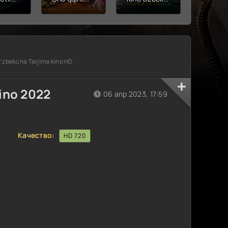
alar
zabt et /
tilida (2025)
Premye
Barcha
O'zbekcha
2026 U
davrlarning
tarjima kino
tilida
kcha
eng zo'ri
720p HD
O'zbek
 kino
Multfilm
skachat
tarjima
HD
Uzbek tilida
Full HD 
O'zbekcha Tarjima kino HD
at
2026
ix skac
tarjima HD
skachat
kino 2022
06 апр 2023, 17:59
Качество:
HD 720