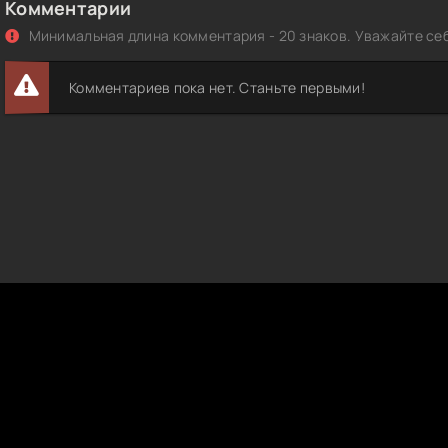
Комментарии
Минимальная длина комментария - 20 знаков. Уважайте себ
Комментариев пока нет. Станьте первыми!