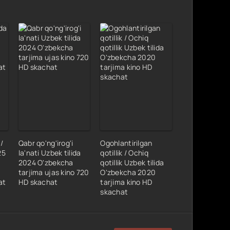
/
Qabr qo'ng'irog'i
Ogohlantirilgan
25
la'nati Uzbek tilida
qotillik / Ochiq
2024 O'zbekcha
qotillik Uzbek tilida
tarjima ujas kino 720
O'zbekcha 2020
at
HD skachat
tarjima kino HD
skachat