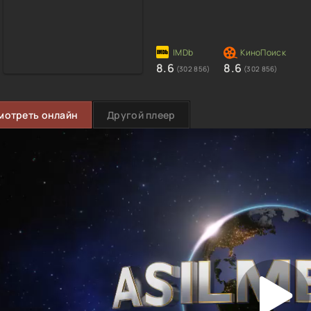
8.6
8.6
(302 856)
(302 856)
мотреть онлайн
Другой плеер