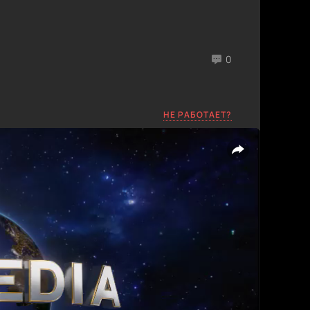
0
НЕ РАБОТАЕТ?