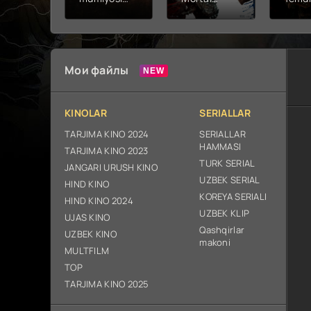
2026 (uzbek
kombat 2 /
Fathc
tilida kino)
Ólim jangi 2
yuksal
tarjima HD
(2026)
Prem
skachat
Uzbek tilida
Netfli
Uzbek 
Мои файлы
O'zbe
2026
tarjim
KINOLAR
SERIALLAR
Full H
ix sk
TARJIMA KINO 2024
SERIALLAR
HAMMASI
TARJIMA KINO 2023
TURK SERIAL
JANGARI URUSH KINO
UZBEK SERIAL
HIND KINO
KOREYA SERIALI
HIND KINO 2024
UZBEK KLIP
UJAS KINO
Qashqirlar
UZBEK KINO
makoni
MULTFILM
TOP
TARJIMA KINO 2025