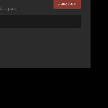
ДОБАВИТЬ
я и других!