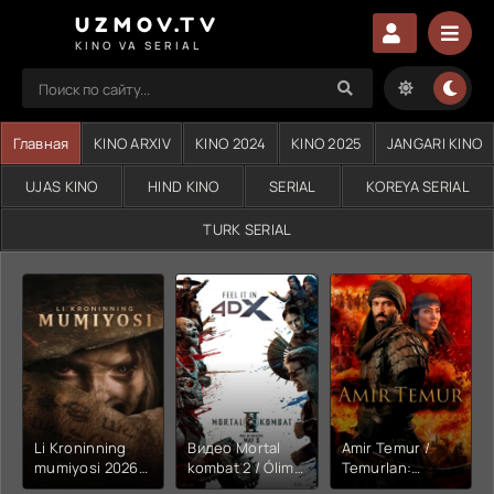
UZMOV.TV
KINO VA SERIAL
Главная
KINO ARXIV
KINO 2024
KINO 2025
JANGARI KINO
UJAS KINO
HIND KINO
SERIAL
KOREYA SERIAL
TURK SERIAL
Li Kroninning
Видео Mortal
Amir Temur /
mumiyosi 2026
kombat 2 / Ólim
Temurlan:
(uzbek tilida
jangi 2 (2026)
Fathchining