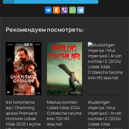
Рекомендуем посмотреть:
Ikki tomonlama
Maxluq ovchilari
Muzlatilgan
aql / Onamning
Uzbek tilida 2024
imperiya / Muz
qasosi Premyera
O'zbekcha tarjima
imperiyasi / Arvoh
Hind kino Uzbek
kino 720 HD
ovchilari 2 (2024)
tilida 2025 tarjima
skachat
Uzbek tilida