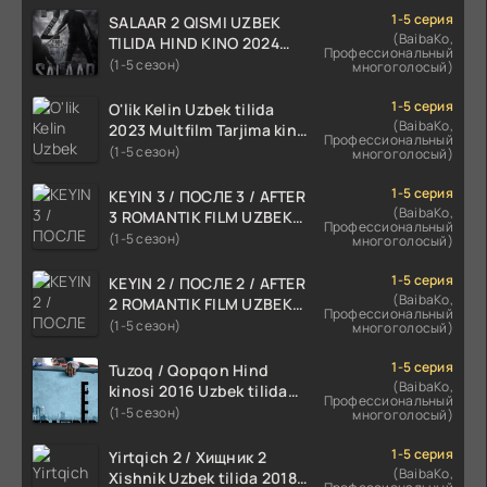
1-5 серия
SALAAR 2 QISMI UZBEK
(BaibaKo,
TILIDA HIND KINO 2024
Профессиональный
TARJIMA 720p HD Skachat
(1-5 сезон)
многоголосый)
1-5 серия
O'lik Kelin Uzbek tilida
(BaibaKo,
2023 Multfilm Tarjima kino
Профессиональный
skachat
(1-5 сезон)
многоголосый)
1-5 серия
KEYIN 3 / ПОСЛЕ 3 / AFTER
(BaibaKo,
3 ROMANTIK FILM UZBEK
Профессиональный
TILIDA 2021 TARJIMA FILM
(1-5 сезон)
многоголосый)
HD
1-5 серия
KEYIN 2 / ПОСЛЕ 2 / AFTER
(BaibaKo,
2 ROMANTIK FILM UZBEK
Профессиональный
TILIDA 2020 TARJIMA FILM
(1-5 сезон)
многоголосый)
HD
1-5 серия
Tuzoq / Qopqon Hind
(BaibaKo,
kinosi 2016 Uzbek tilida
Профессиональный
tarjima film HD
(1-5 сезон)
многоголосый)
1-5 серия
Yirtqich 2 / Хищник 2
(BaibaKo,
Xishnik Uzbek tilida 2018-