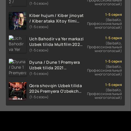
Профессиональный
2024 O'zbekcha tarjima
(1-5 сезон)
многоголосый)
kino HD Skachat
1-5 серия
Kiber hujum / Kiber jinoyat
(BaibaKo,
/ Kiber ataka Xitoy filmi
Профессиональный
Uzbek tilida O'zbekcha
(1-5 сезон)
многоголосый)
(2023-2025) tarjima kino
HD skachat
1-5 серия
Uch Bahodir va Yer markazi
(BaibaKo,
Uzbek tilida Multfilm 2025
Профессиональный
tarjima HD skachat
(1-5 сезон)
многоголосый)
1-5 серия
Dyuna / Dune 1 Premyera
(BaibaKo,
Uzbek tilida 2021
Профессиональный
O'zbekcha tarjima kino HD
(1-5 сезон)
многоголосый)
1-5 серия
Qora shovqin Uzbek tilida
(BaibaKo,
2024 Premyera O'zbekcha
Профессиональный
tarjima kino HD skachat
(1-5 сезон)
многоголосый)
Комментируют