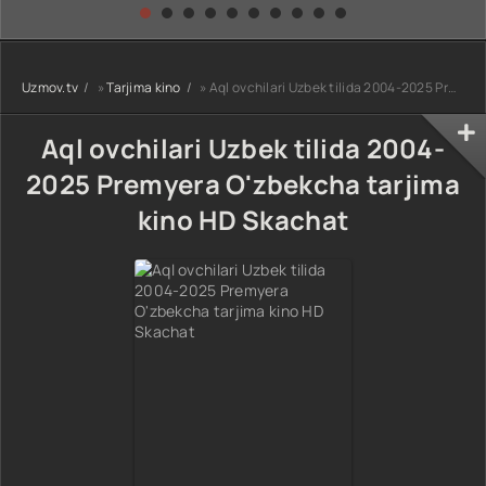
kino) tarjima HD
Uzbek tilida
yuksalishi
skachat
Premyera Netflix
filmi Uzbek tilida
O'zbekcha 2026
Uzmov.tv
»
Tarjima kino
» Aql ovchilari Uzbek tilida 2004-2025 Premyera O'zbekcha tarjima kino HD Skachat
tarjima kino Full
HD tas-ix
skachat
Aql ovchilari Uzbek tilida 2004-
2025 Premyera O'zbekcha tarjima
kino HD Skachat