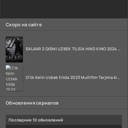
Скоро на сайте
SALAAR 2 QISMI UZBEK TILIDA HIND KINO 2024 TARJIMA 720p HD Skachat
O'lik Kelin Uzbek tilida 2023 Multfilm Tarjima kino skachat
Обновления сериалов
Последние 10 обновлений