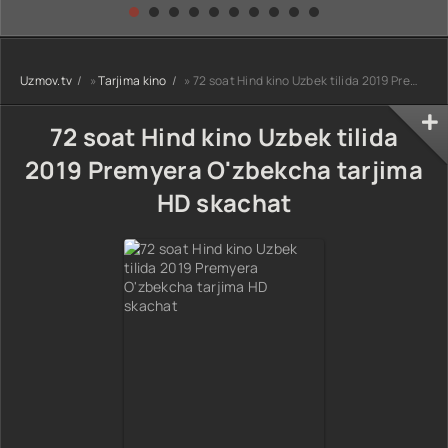
kino) tarjima HD
Uzbek tilida
yuksalishi
skachat
Premyera Netflix
filmi Uzbek tilida
O'zbekcha 2026
Uzmov.tv
»
Tarjima kino
» 72 soat Hind kino Uzbek tilida 2019 Premyera O'zbekcha tarjima HD skachat
tarjima kino Full
HD tas-ix
skachat
72 soat Hind kino Uzbek tilida
2019 Premyera O'zbekcha tarjima
HD skachat