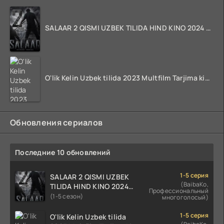
SALAAR 2 QISMI UZBEK TILIDA HIND KINO 2024 TARJIMA 720p HD Skachat
O'lik Kelin Uzbek tilida 2023 Multfilm Tarjima kino skachat
Обновления сериалов
Последние 10 обновлений
1-5 серия
SALAAR 2 QISMI UZBEK
(BaibaKo,
TILIDA HIND KINO 2024
Профессиональный
TARJIMA 720p HD Skachat
(1-5 сезон)
многоголосый)
1-5 серия
O'lik Kelin Uzbek tilida