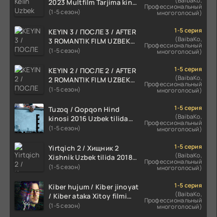
(BaibaKo,
2023 Multfilm Tarjima kino
Профессиональный
skachat
(1-5 сезон)
многоголосый)
1-5 серия
KEYIN 3 / ПОСЛЕ 3 / AFTER
(BaibaKo,
3 ROMANTIK FILM UZBEK
Профессиональный
TILIDA 2021 TARJIMA FILM
(1-5 сезон)
многоголосый)
HD
1-5 серия
KEYIN 2 / ПОСЛЕ 2 / AFTER
(BaibaKo,
2 ROMANTIK FILM UZBEK
Профессиональный
TILIDA 2020 TARJIMA FILM
(1-5 сезон)
многоголосый)
HD
1-5 серия
Tuzoq / Qopqon Hind
(BaibaKo,
kinosi 2016 Uzbek tilida
Профессиональный
tarjima film HD
(1-5 сезон)
многоголосый)
1-5 серия
Yirtqich 2 / Хищник 2
(BaibaKo,
Xishnik Uzbek tilida 2018-
Профессиональный
2024 O'zbekcha tarjima
(1-5 сезон)
многоголосый)
kino HD Skachat
1-5 серия
Kiber hujum / Kiber jinoyat
(BaibaKo,
/ Kiber ataka Xitoy filmi
Профессиональный
Uzbek tilida O'zbekcha
(1-5 сезон)
многоголосый)
(2023-2025) tarjima kino