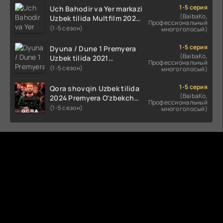
HD skachat
1-5 серия
Uch Bahodir va Yer markazi
(BaibaKo,
Uzbek tilida Multfilm 2025
Профессиональный
tarjima HD skachat
(1-5 сезон)
многоголосый)
1-5 серия
Dyuna / Dune 1 Premyera
(BaibaKo,
Uzbek tilida 2021
Профессиональный
O'zbekcha tarjima kino HD
(1-5 сезон)
многоголосый)
1-5 серия
Qora shovqin Uzbek tilida
(BaibaKo,
2024 Premyera O'zbekcha
Профессиональный
tarjima kino HD skachat
(1-5 сезон)
многоголосый)
Комментируют