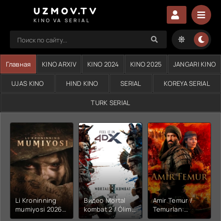
UZMOV.TV
KINO VA SERIAL
Главная
KINO ARXIV
KINO 2024
KINO 2025
JANGARI KINO
UJAS KINO
HIND KINO
SERIAL
KOREYA SERIAL
TURK SERIAL
Li Kroninning
Видео Mortal
Amir Temur /
mumiyosi 2026
kombat 2 / Ólim
Temurlan:
(uzbek tilida
jangi 2 (2026)
Fathchining