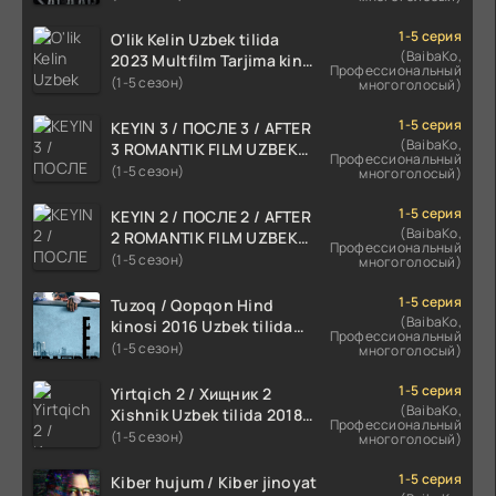
1-5 серия
O'lik Kelin Uzbek tilida
(BaibaKo,
2023 Multfilm Tarjima kino
Профессиональный
skachat
(1-5 сезон)
многоголосый)
1-5 серия
KEYIN 3 / ПОСЛЕ 3 / AFTER
(BaibaKo,
3 ROMANTIK FILM UZBEK
Профессиональный
TILIDA 2021 TARJIMA FILM
(1-5 сезон)
многоголосый)
HD
1-5 серия
KEYIN 2 / ПОСЛЕ 2 / AFTER
(BaibaKo,
2 ROMANTIK FILM UZBEK
Профессиональный
TILIDA 2020 TARJIMA FILM
(1-5 сезон)
многоголосый)
HD
1-5 серия
Tuzoq / Qopqon Hind
(BaibaKo,
kinosi 2016 Uzbek tilida
Профессиональный
tarjima film HD
(1-5 сезон)
многоголосый)
1-5 серия
Yirtqich 2 / Хищник 2
(BaibaKo,
Xishnik Uzbek tilida 2018-
Профессиональный
2024 O'zbekcha tarjima
(1-5 сезон)
многоголосый)
kino HD Skachat
1-5 серия
Kiber hujum / Kiber jinoyat