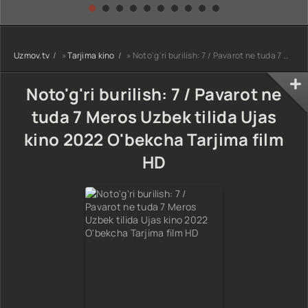
kino) tarjima HD
Uzbek tilida
yuksalishi
skachat
Premyera Netflix
filmi Uzbek tilida
O'zbekcha 2026
Uzmov.tv
»
Tarjima kino
» Noto'g'ri burilish: 7 / Pavarot ne tuda 7 Meros Uzbek tilida Ujas kino 2022 O'bekcha Tarjima film HD
tarjima kino Full
HD tas-ix
skachat
Noto'g'ri burilish: 7 / Pavarot ne
tuda 7 Meros Uzbek tilida Ujas
kino 2022 O'bekcha Tarjima film
HD