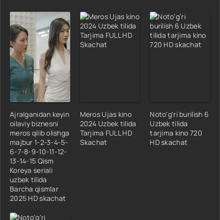
Ajralganidan keyin
Meros Ujas kino
Noto'g'ri burilish 6
oilaviy biznesni
2024 Uzbek tilida
Uzbek tilida
meros qilib olishga
Tarjima FULL HD
tarjima kino 720
majbur 1-2-3-4-5-
Skachat
HD skachat
6-7-8-9-10-11-12-
13-14-15 Qism
Koreya seriali
uzbek tilida
Barcha qismlar
2025 HD skachat