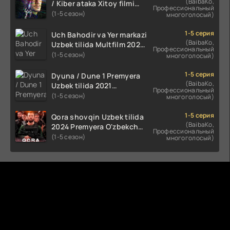
(BaibaKo,
/ Kiber ataka Xitoy filmi
Профессиональный
Uzbek tilida O'zbekcha
(1-5 сезон)
многоголосый)
(2023-2025) tarjima kino
HD skachat
1-5 серия
Uch Bahodir va Yer markazi
(BaibaKo,
Uzbek tilida Multfilm 2025
Профессиональный
tarjima HD skachat
(1-5 сезон)
многоголосый)
1-5 серия
Dyuna / Dune 1 Premyera
(BaibaKo,
Uzbek tilida 2021
Профессиональный
O'zbekcha tarjima kino HD
(1-5 сезон)
многоголосый)
1-5 серия
Qora shovqin Uzbek tilida
(BaibaKo,
2024 Premyera O'zbekcha
Профессиональный
tarjima kino HD skachat
(1-5 сезон)
многоголосый)
Комментируют