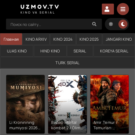
UZMOV.TV
KINO VA SERIAL
Главная
KINO ARXIV
KINO 2024
KINO 2025
JANGARI KINO
UJAS KINO
HIND KINO
SERIAL
KOREYA SERIAL
TURK SERIAL
Li Kroninning
Видео Mortal
Amir Temur /
mumiyosi 2026
kombat 2 / Ólim
Temurlan:
(uzbek tilida
jangi 2 (2026)
Fathchining