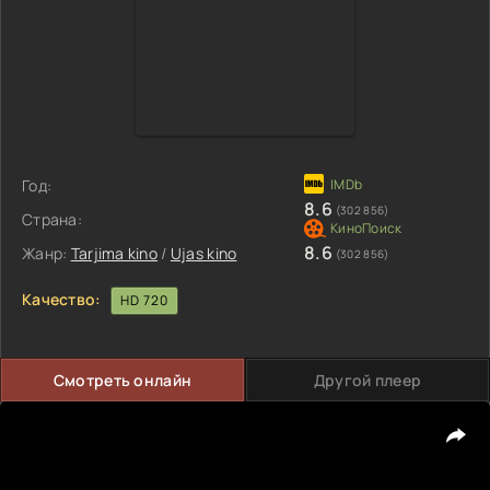
Год:
8.6
(302 856)
Страна:
8.6
Жанр:
Tarjima kino
/
Ujas kino
(302 856)
Качество:
HD 720
Смотреть онлайн
Другой плеер