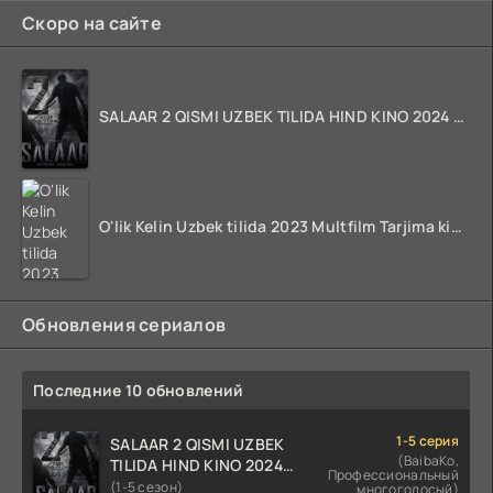
Скоро на сайте
SALAAR 2 QISMI UZBEK TILIDA HIND KINO 2024 TARJIMA 720p HD Skachat
O'lik Kelin Uzbek tilida 2023 Multfilm Tarjima kino skachat
Обновления сериалов
Последние 10 обновлений
1-5 серия
SALAAR 2 QISMI UZBEK
(BaibaKo,
TILIDA HIND KINO 2024
Профессиональный
TARJIMA 720p HD Skachat
(1-5 сезон)
многоголосый)