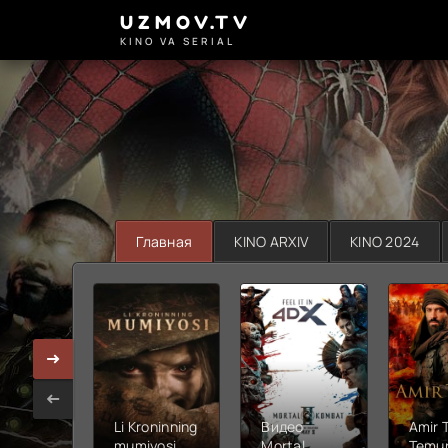
UZMOV.TV
KINO VA SERIAL
Главная
KINO ARXIV
KINO 2024
Li Kroninning
Видео
Amir 
mumiyosi
Mortal
Temur