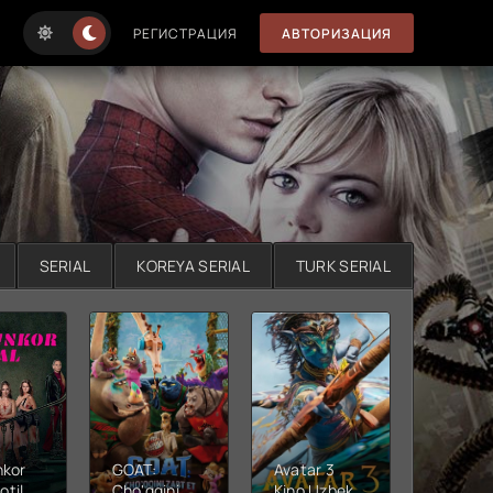
РЕГИСТРАЦИЯ
АВТОРИЗАЦИЯ
SERIAL
KOREYA SERIAL
TURK SERIAL
nkor
GOAT:
Avatar 3
Xushta
otil
Cho'qqini
Kino Uzbek
Ujas ki