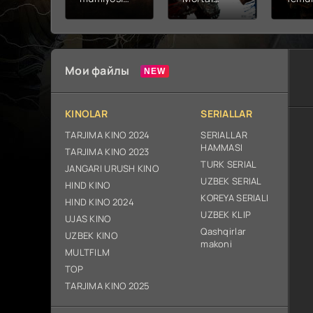
2026 (uzbek
kombat 2 /
Fathc
tilida kino)
Ólim jangi 2
yuksal
tarjima HD
(2026)
Prem
skachat
Uzbek tilida
Netfli
Uzbek 
Мои файлы
O'zbe
2026
tarjim
KINOLAR
SERIALLAR
Full H
ix sk
TARJIMA KINO 2024
SERIALLAR
HAMMASI
TARJIMA KINO 2023
TURK SERIAL
JANGARI URUSH KINO
UZBEK SERIAL
HIND KINO
KOREYA SERIALI
HIND KINO 2024
UZBEK KLIP
UJAS KINO
Qashqirlar
UZBEK KINO
makoni
MULTFILM
TOP
TARJIMA KINO 2025