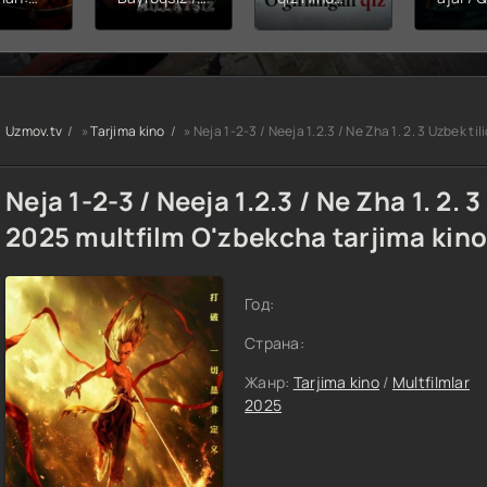
hining
Snayper:
kinosi 2026
Balerin
ishi
Millatsiz /
Uzbek tilida
(uzbek
yera
Bayroqsiz
O'zbekcha
tilida)
x filmi
snayper
tarjima kino
O'zbe
tilida
Premyera
HD skachat
tarjima
kcha
Uzbek tilida
2026 
Uzmov.tv
»
Tarjima kino
» Neja 1-2-3 / Neeja 1.2.3 / Ne Zha 1. 2. 3 Uzbek t
O'zbekcha
skach
a kino
2026
D tas-
tarjima kino
Neja 1-2-3 / Neeja 1.2.3 / Ne Zha 1. 2. 3
achat
Full HD tas-
ix skachat
2025 multfilm O'zbekcha tarjima kin
Год:
Страна:
Жанр:
Tarjima kino
/
Multfilmlar
2025