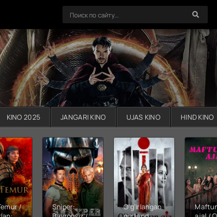
KINO 2025
JANGARI KINO
UJAS KINO
HIND KINO
Temur /
Sniper:
O'g'irlangan
Maftu
lan:
Bayroqsiz /
qiz Hind
ajal / Q