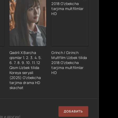
Qadrli X Barcha
Grinch / Girinch
a
qismlar 1. 2. 3. 4. 5.
Multfilm Uzbek tilida
6. 7. 8. 9. 10. 11. 12
2018 O'zbekcha
Qism Uzbek tilida
tarjima multfilmlar
Koreya seryali
HD
(2025) O'zbekcha
tarjima drama HD
skachat
ДОБАВИТЬ
я и других!