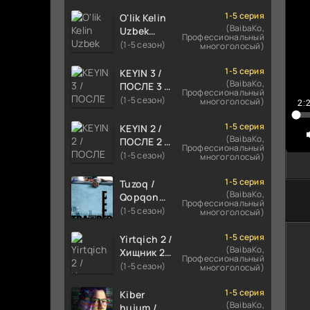
TILIDA
HIND KINO
1-5 серия
O'lik Kelin
2024
(BaibaKo,
Uzbek
Профессиональный
TARJIMA
tilida 2023
(1-5 сезон)
многоголосый)
720p HD
Multfilm
Skachat
Tarjima
1-5 серия
KEYIN 3 /
kino
(BaibaKo,
ПОСЛЕ 3 /
Профессиональный
skachat
AFTER 3
(1-5 сезон)
многоголосый)
2:
ROMANTIK
FILM
1-5 серия
KEYIN 2 /
UZBEK
(BaibaKo,
ПОСЛЕ 2 /
Профессиональный
TILIDA
AFTER 2
(1-5 сезон)
многоголосый)
2021
ROMANTIK
TARJIMA
FILM
1-5 серия
Tuzoq /
FILM HD
UZBEK
(BaibaKo,
Qopqon
Профессиональный
TILIDA
Hind
(1-5 сезон)
многоголосый)
2020
kinosi
TARJIMA
2016 Uzbek
1-5 серия
Yirtqich 2 /
FILM HD
tilida
(BaibaKo,
Хищник 2
Профессиональный
tarjima film
Xishnik
(1-5 сезон)
многоголосый)
HD
Uzbek
tilida 2018-
1-5 серия
Kiber
2024
(BaibaKo,
hujum /