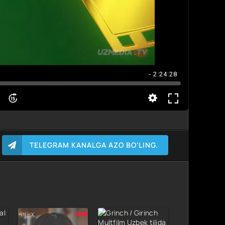
- 2:24:28
TELEGRAM KANALGA AZO BO'LING.