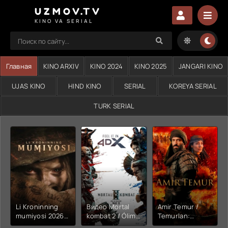
UZMOV.TV
KINO VA SERIAL
Главная
KINO ARXIV
KINO 2024
KINO 2025
JANGARI KINO
UJAS KINO
HIND KINO
SERIAL
KOREYA SERIAL
TURK SERIAL
Li Kroninning
Видео Mortal
Amir Temur /
mumiyosi 2026
kombat 2 / Ólim
Temurlan:
(uzbek tilida
jangi 2 (2026)
Fathchining