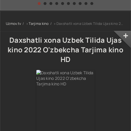
kino) tarjima HD
Uzbek tilida
yuksalishi
skachat
Premyera Netflix
filmi Uzbek tilida
O'zbekcha 2026
Uzmov.tv
»
Tarjima kino
» Daxshatli xona Uzbek Tilida Ujas kino 2022 O'zbekcha Tarjima kino HD
tarjima kino Full
HD tas-ix
skachat
Daxshatli xona Uzbek Tilida Ujas
kino 2022 O'zbekcha Tarjima kino
HD