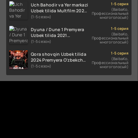
HD skachat
1-5 серия
Uch Bahodir va Yer markazi
(BaibaKo,
Uzbek tilida Multfilm 2025
Профессиональный
tarjima HD skachat
(1-5 сезон)
многоголосый)
1-5 серия
Dyuna / Dune 1 Premyera
(BaibaKo,
Uzbek tilida 2021
Профессиональный
O'zbekcha tarjima kino HD
(1-5 сезон)
многоголосый)
1-5 серия
Qora shovqin Uzbek tilida
(BaibaKo,
2024 Premyera O'zbekcha
Профессиональный
tarjima kino HD skachat
(1-5 сезон)
многоголосый)
Комментируют