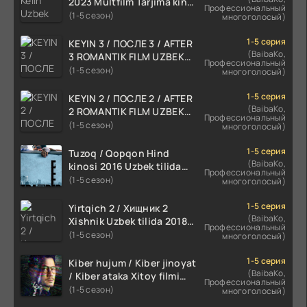
2023 Multfilm Tarjima kino
Профессиональный
skachat
(1-5 сезон)
многоголосый)
1-5 серия
KEYIN 3 / ПОСЛЕ 3 / AFTER
(BaibaKo,
3 ROMANTIK FILM UZBEK
Профессиональный
TILIDA 2021 TARJIMA FILM
(1-5 сезон)
многоголосый)
HD
1-5 серия
KEYIN 2 / ПОСЛЕ 2 / AFTER
(BaibaKo,
2 ROMANTIK FILM UZBEK
Профессиональный
TILIDA 2020 TARJIMA FILM
(1-5 сезон)
многоголосый)
HD
1-5 серия
Tuzoq / Qopqon Hind
(BaibaKo,
kinosi 2016 Uzbek tilida
Профессиональный
tarjima film HD
(1-5 сезон)
многоголосый)
1-5 серия
Yirtqich 2 / Хищник 2
(BaibaKo,
Xishnik Uzbek tilida 2018-
Профессиональный
2024 O'zbekcha tarjima
(1-5 сезон)
многоголосый)
kino HD Skachat
1-5 серия
Kiber hujum / Kiber jinoyat
(BaibaKo,
/ Kiber ataka Xitoy filmi
Профессиональный
Uzbek tilida O'zbekcha
(1-5 сезон)
многоголосый)
(2023-2025) tarjima kino