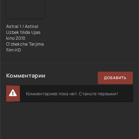
Astral 1 / Astiral
Uzbek tilida Ujas
kino 2010
O'zbekcha Tarjima
film HD
Комментарии
ДОБАВИТЬ
Комментариев пока нет. Станьте первыми!