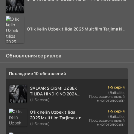
O'lik Kelin Uzbek tilida 2023 Multfilm Tarjima kino skachat
Обновления сериалов
Последние 10 обновлений
1-5 серия
SALAAR 2 QISMI UZBEK
(BaibaKo,
TILIDA HIND KINO 2024
Профессиональный
TARJIMA 720p HD Skachat
(1-5 сезон)
многоголосый)
1-5 серия
O'lik Kelin Uzbek tilida
(BaibaKo,
2023 Multfilm Tarjima kino
Профессиональный
skachat
(1-5 сезон)
многоголосый)