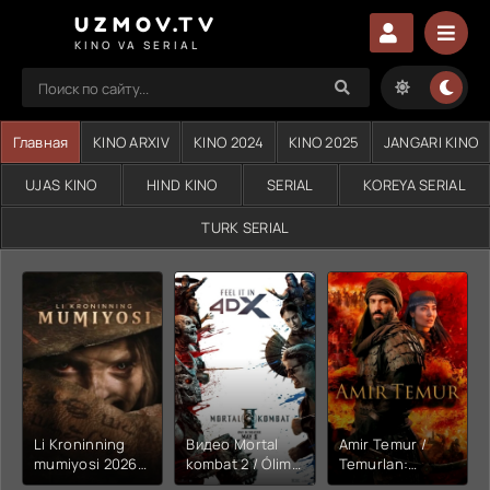
UZMOV.TV
KINO VA SERIAL
Главная
KINO ARXIV
KINO 2024
KINO 2025
JANGARI KINO
UJAS KINO
HIND KINO
SERIAL
KOREYA SERIAL
TURK SERIAL
Li Kroninning
Видео Mortal
Amir Temur /
mumiyosi 2026
kombat 2 / Ólim
Temurlan:
(uzbek tilida
jangi 2 (2026)
Fathchining