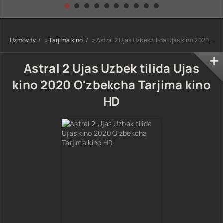
kino) tarjima HD
Uzbek tilida
yuksalishi
skachat
Premyera Netflix
filmi Uzbek tilida
O'zbekcha 2026
Uzmov.tv
»
Tarjima kino
» Astral 2 Ujas Uzbek tilida Ujas kino 2020 O'zbekcha Tarjima kino HD
tarjima kino Full
HD tas-ix
skachat
Astral 2 Ujas Uzbek tilida Ujas
kino 2020 O'zbekcha Tarjima kino
HD