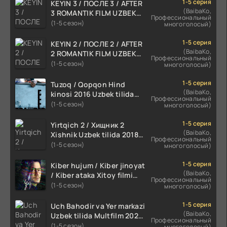
1-5 серия
KEYIN 3 / ПОСЛЕ 3 / AFTER
(BaibaKo,
3 ROMANTIK FILM UZBEK
Профессиональный
TILIDA 2021 TARJIMA FILM
(1-5 сезон)
многоголосый)
HD
1-5 серия
KEYIN 2 / ПОСЛЕ 2 / AFTER
(BaibaKo,
2 ROMANTIK FILM UZBEK
Профессиональный
TILIDA 2020 TARJIMA FILM
(1-5 сезон)
многоголосый)
HD
1-5 серия
Tuzoq / Qopqon Hind
(BaibaKo,
kinosi 2016 Uzbek tilida
Профессиональный
tarjima film HD
(1-5 сезон)
многоголосый)
1-5 серия
Yirtqich 2 / Хищник 2
(BaibaKo,
Xishnik Uzbek tilida 2018-
Профессиональный
2024 O'zbekcha tarjima
(1-5 сезон)
многоголосый)
kino HD Skachat
1-5 серия
Kiber hujum / Kiber jinoyat
(BaibaKo,
/ Kiber ataka Xitoy filmi
Профессиональный
Uzbek tilida O'zbekcha
(1-5 сезон)
многоголосый)
(2023-2025) tarjima kino
HD skachat
1-5 серия
Uch Bahodir va Yer markazi
(BaibaKo,
Uzbek tilida Multfilm 2025
Профессиональный
tarjima HD skachat
(1-5 сезон)
многоголосый)