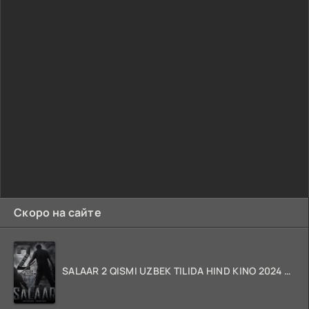
Скоро на сайте
SALAAR 2 QISMI UZBEK TILIDA HIND KINO 2024 TARJIMA 720p HD Skachat