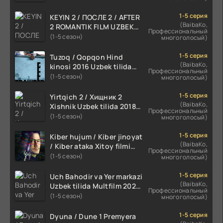
HD
1-5 серия
KEYIN 2 / ПОСЛЕ 2 / AFTER
(BaibaKo,
2 ROMANTIK FILM UZBEK
Профессиональный
TILIDA 2020 TARJIMA FILM
(1-5 сезон)
многоголосый)
HD
1-5 серия
Tuzoq / Qopqon Hind
(BaibaKo,
kinosi 2016 Uzbek tilida
Профессиональный
tarjima film HD
(1-5 сезон)
многоголосый)
1-5 серия
Yirtqich 2 / Хищник 2
(BaibaKo,
Xishnik Uzbek tilida 2018-
Профессиональный
2024 O'zbekcha tarjima
(1-5 сезон)
многоголосый)
kino HD Skachat
1-5 серия
Kiber hujum / Kiber jinoyat
(BaibaKo,
/ Kiber ataka Xitoy filmi
Профессиональный
Uzbek tilida O'zbekcha
(1-5 сезон)
многоголосый)
(2023-2025) tarjima kino
HD skachat
1-5 серия
Uch Bahodir va Yer markazi
(BaibaKo,
Uzbek tilida Multfilm 2025
Профессиональный
tarjima HD skachat
(1-5 сезон)
многоголосый)
1-5 серия
Dyuna / Dune 1 Premyera