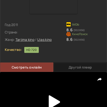
Год:
2011
8.6
(302 856)
Страна:
8.6
Жанр:
Tarjima kino
/
Ujas kino
(302 856)
Качество:
HD 720
Смотреть онлайн
Другой плеер