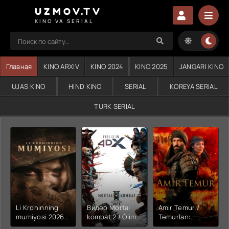
UZMOV.TV
KINO VA SERIAL
Главная
KINO ARXIV
KINO 2024
KINO 2025
JANGARI KINO
UJAS KINO
HIND KINO
SERIAL
KOREYA SERIAL
TURK SERIAL
Li Kroninning
Видео Mortal
Amir Temur /
mumiyosi 2026
kombat 2 / Ólim
Temurlan:
(uzbek tilida
jangi 2 (2026)
Fathchining