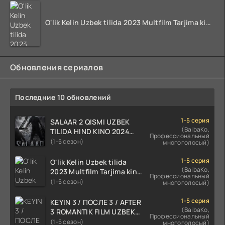
O'lik Kelin Uzbek tilida 2023 Multfilm Tarjima kino skachat
Обновления сериалов
Последние 10 обновлений
1-5 серия
SALAAR 2 QISMI UZBEK
(BaibaKo,
TILIDA HIND KINO 2024
Профессиональный
TARJIMA 720p HD Skachat
(1-5 сезон)
многоголосый)
1-5 серия
O'lik Kelin Uzbek tilida
(BaibaKo,
2023 Multfilm Tarjima kino
Профессиональный
skachat
(1-5 сезон)
многоголосый)
1-5 серия
KEYIN 3 / ПОСЛЕ 3 / AFTER
(BaibaKo,
3 ROMANTIK FILM UZBEK
Профессиональный
TILIDA 2021 TARJIMA FILM
(1-5 сезон)
многоголосый)