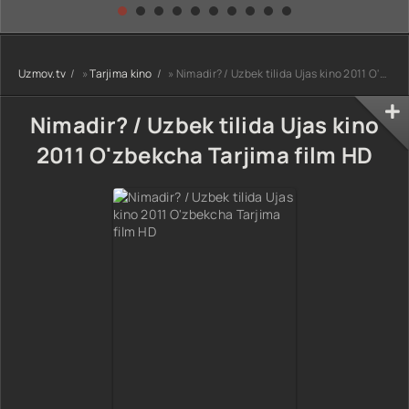
kino) tarjima HD
Uzbek tilida
yuksalishi
skachat
Premyera Netflix
filmi Uzbek tilida
O'zbekcha 2026
Uzmov.tv
»
Tarjima kino
» Nimadir? / Uzbek tilida Ujas kino 2011 O'zbekcha Tarjima film HD
tarjima kino Full
HD tas-ix
skachat
Nimadir? / Uzbek tilida Ujas kino
2011 O'zbekcha Tarjima film HD