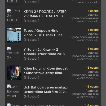
TILIDA 2021 TARJIMA FILM
(1-5 сезон)
многоголосый)
HD
1-5 серия
KEYIN 2 / ПОСЛЕ 2 / AFTER
(BaibaKo,
2 ROMANTIK FILM UZBEK
Профессиональный
TILIDA 2020 TARJIMA FILM
(1-5 сезон)
многоголосый)
HD
1-5 серия
Tuzoq / Qopqon Hind
(BaibaKo,
kinosi 2016 Uzbek tilida
Профессиональный
tarjima film HD
(1-5 сезон)
многоголосый)
1-5 серия
Yirtqich 2 / Хищник 2
(BaibaKo,
Xishnik Uzbek tilida 2018-
Профессиональный
2024 O'zbekcha tarjima
(1-5 сезон)
многоголосый)
kino HD Skachat
1-5 серия
Kiber hujum / Kiber jinoyat
(BaibaKo,
/ Kiber ataka Xitoy filmi
Профессиональный
Uzbek tilida O'zbekcha
(1-5 сезон)
многоголосый)
(2023-2025) tarjima kino
HD skachat
1-5 серия
Uch Bahodir va Yer markazi
(BaibaKo,
Uzbek tilida Multfilm 2025
Профессиональный
tarjima HD skachat
(1-5 сезон)
многоголосый)
1-5 серия