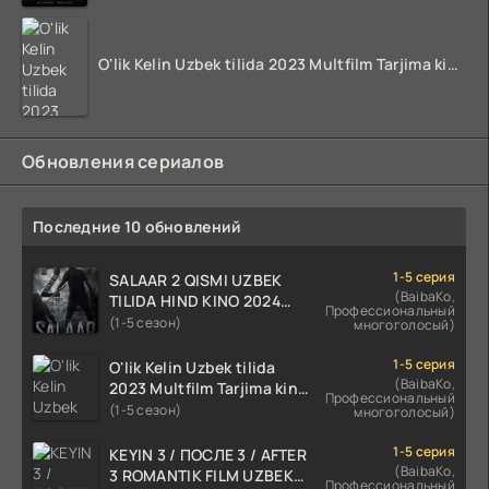
O'lik Kelin Uzbek tilida 2023 Multfilm Tarjima kino skachat
Обновления сериалов
Последние 10 обновлений
1-5 серия
SALAAR 2 QISMI UZBEK
(BaibaKo,
TILIDA HIND KINO 2024
Профессиональный
TARJIMA 720p HD Skachat
(1-5 сезон)
многоголосый)
1-5 серия
O'lik Kelin Uzbek tilida
(BaibaKo,
2023 Multfilm Tarjima kino
Профессиональный
skachat
(1-5 сезон)
многоголосый)
1-5 серия
KEYIN 3 / ПОСЛЕ 3 / AFTER
(BaibaKo,
3 ROMANTIK FILM UZBEK
Профессиональный