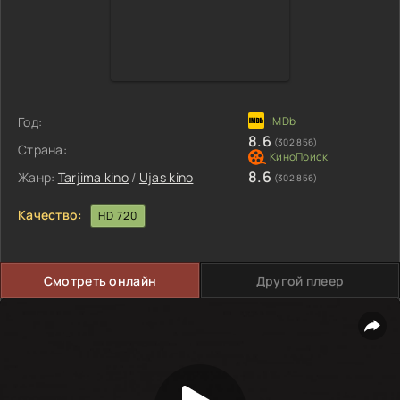
Год:
8.6
(302 856)
Страна:
8.6
Жанр:
Tarjima kino
/
Ujas kino
(302 856)
Качество:
HD 720
Смотреть онлайн
Другой плеер