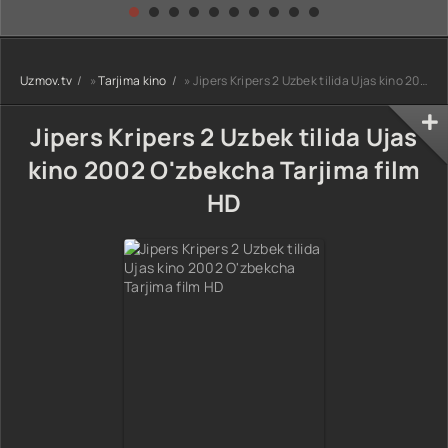
kino) tarjima HD
Uzbek tilida
yuksalishi
skachat
Premyera Netflix
filmi Uzbek tilida
O'zbekcha 2026
Uzmov.tv
»
Tarjima kino
» Jipers Kripers 2 Uzbek tilida Ujas kino 2002 O'zbekcha Tarjima film HD
tarjima kino Full
HD tas-ix
skachat
Jipers Kripers 2 Uzbek tilida Ujas
kino 2002 O'zbekcha Tarjima film
HD