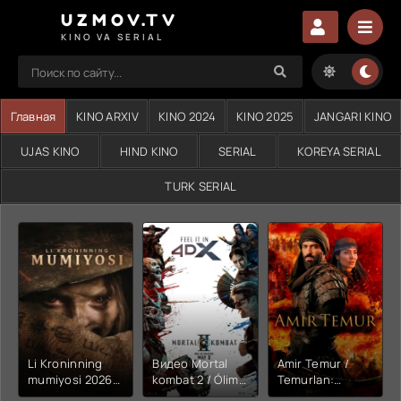
UZMOV.TV
KINO VA SERIAL
Главная
KINO ARXIV
KINO 2024
KINO 2025
JANGARI KINO
UJAS KINO
HIND KINO
SERIAL
KOREYA SERIAL
TURK SERIAL
Li Kroninning
Видео Mortal
Amir Temur /
mumiyosi 2026
kombat 2 / Ólim
Temurlan:
(uzbek tilida
jangi 2 (2026)
Fathchining