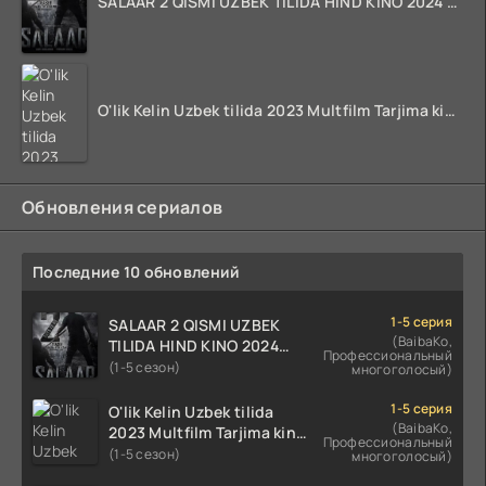
SALAAR 2 QISMI UZBEK TILIDA HIND KINO 2024 TARJIMA 720p HD Skachat
O'lik Kelin Uzbek tilida 2023 Multfilm Tarjima kino skachat
Обновления сериалов
Последние 10 обновлений
1-5 серия
SALAAR 2 QISMI UZBEK
(BaibaKo,
TILIDA HIND KINO 2024
Профессиональный
TARJIMA 720p HD Skachat
(1-5 сезон)
многоголосый)
1-5 серия
O'lik Kelin Uzbek tilida
(BaibaKo,
2023 Multfilm Tarjima kino
Профессиональный
skachat
(1-5 сезон)
многоголосый)