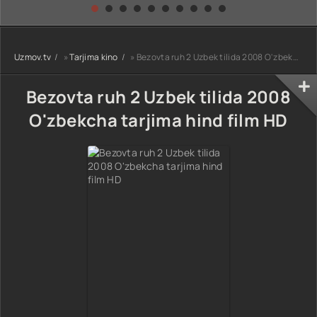
kino) tarjima HD
Uzbek tilida
yuksalishi
skachat
Premyera Netflix
filmi Uzbek tilida
O'zbekcha 2026
Uzmov.tv
»
Tarjima kino
» Bezovta ruh 2 Uzbek tilida 2008 O'zbekcha tarjima hind film HD
tarjima kino Full
HD tas-ix
skachat
Bezovta ruh 2 Uzbek tilida 2008
O'zbekcha tarjima hind film HD