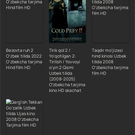
Bezovta ruh 2
Tirik qol 2 /
Taqdir mo'jizasi
O'zbek tilida 2022
Yo'qotilgan 2:
hind kinosi Uzbek
O'zbekcha tarjima
Tirilish / Yovvoyi
tilida 2008
Hind film HD
o'yin 2 Qismi
O'zbekcha tarjima
Uzbek tilida
film HD
(2008-2025)
O'zbekcha tarjima
kino HD skachat