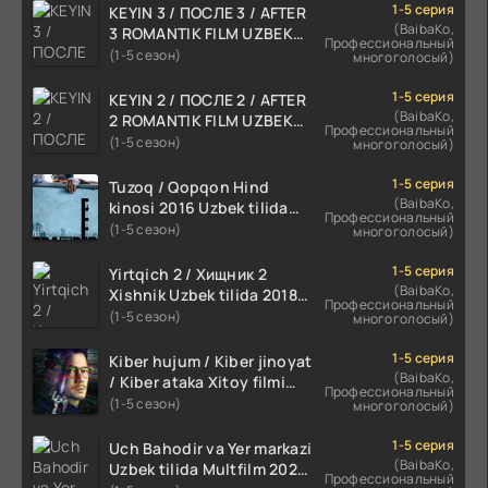
1-5 серия
KEYIN 3 / ПОСЛЕ 3 / AFTER
(BaibaKo,
3 ROMANTIK FILM UZBEK
Профессиональный
TILIDA 2021 TARJIMA FILM
(1-5 сезон)
многоголосый)
HD
1-5 серия
KEYIN 2 / ПОСЛЕ 2 / AFTER
(BaibaKo,
2 ROMANTIK FILM UZBEK
Профессиональный
TILIDA 2020 TARJIMA FILM
(1-5 сезон)
многоголосый)
HD
1-5 серия
Tuzoq / Qopqon Hind
(BaibaKo,
kinosi 2016 Uzbek tilida
Профессиональный
tarjima film HD
(1-5 сезон)
многоголосый)
1-5 серия
Yirtqich 2 / Хищник 2
(BaibaKo,
Xishnik Uzbek tilida 2018-
Профессиональный
2024 O'zbekcha tarjima
(1-5 сезон)
многоголосый)
kino HD Skachat
1-5 серия
Kiber hujum / Kiber jinoyat
(BaibaKo,
/ Kiber ataka Xitoy filmi
Профессиональный
Uzbek tilida O'zbekcha
(1-5 сезон)
многоголосый)
(2023-2025) tarjima kino
HD skachat
1-5 серия
Uch Bahodir va Yer markazi
(BaibaKo,
Uzbek tilida Multfilm 2025
Профессиональный