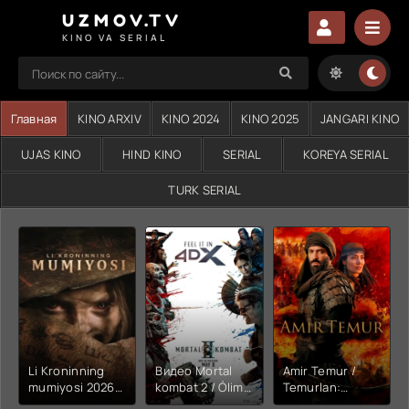
UZMOV.TV
KINO VA SERIAL
Главная
KINO ARXIV
KINO 2024
KINO 2025
JANGARI KINO
UJAS KINO
HIND KINO
SERIAL
KOREYA SERIAL
TURK SERIAL
Li Kroninning
Видео Mortal
Amir Temur /
mumiyosi 2026
kombat 2 / Ólim
Temurlan:
(uzbek tilida
jangi 2 (2026)
Fathchining