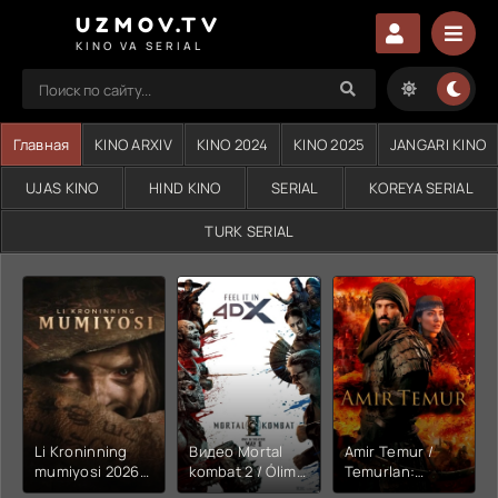
UZMOV.TV
KINO VA SERIAL
Главная
KINO ARXIV
KINO 2024
KINO 2025
JANGARI KINO
UJAS KINO
HIND KINO
SERIAL
KOREYA SERIAL
TURK SERIAL
Li Kroninning
Видео Mortal
Amir Temur /
mumiyosi 2026
kombat 2 / Ólim
Temurlan:
(uzbek tilida
jangi 2 (2026)
Fathchining