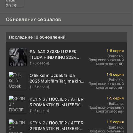
Обновления сериалов
Последние 10 обновлений
1-5 серия
SALAAR 2 QISMI UZBEK
(BaibaKo,
TILIDA HIND KINO 2024
Профессиональный
TARJIMA 720p HD Skachat
(1-5 сезон)
многоголосый)
1-5 серия
O'lik Kelin Uzbek tilida
(BaibaKo,
2023 Multfilm Tarjima kino
Профессиональный
skachat
(1-5 сезон)
многоголосый)
1-5 серия
KEYIN 3 / ПОСЛЕ 3 / AFTER
(BaibaKo,
3 ROMANTIK FILM UZBEK
Профессиональный
TILIDA 2021 TARJIMA FILM
(1-5 сезон)
многоголосый)
HD
1-5 серия
KEYIN 2 / ПОСЛЕ 2 / AFTER
(BaibaKo,
2 ROMANTIK FILM UZBEK
Профессиональный