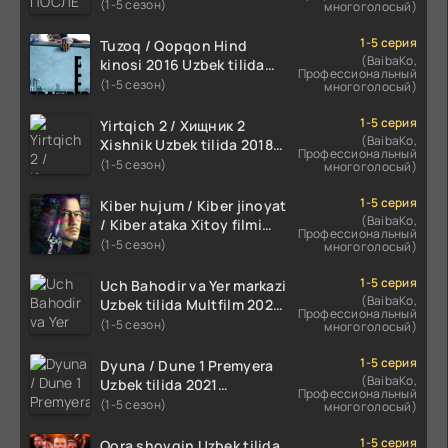
TILIDA 2020 TARJIMA FILM
(1-5 сезон)
многоголосый)
HD
1-5 серия
Tuzoq / Qopqon Hind
(BaibaKo,
kinosi 2016 Uzbek tilida
Профессиональный
tarjima film HD
(1-5 сезон)
многоголосый)
1-5 серия
Yirtqich 2 / Хищник 2
(BaibaKo,
Xishnik Uzbek tilida 2018-
Профессиональный
2024 O'zbekcha tarjima
(1-5 сезон)
многоголосый)
kino HD Skachat
1-5 серия
Kiber hujum / Kiber jinoyat
(BaibaKo,
/ Kiber ataka Xitoy filmi
Профессиональный
Uzbek tilida O'zbekcha
(1-5 сезон)
многоголосый)
(2023-2025) tarjima kino
HD skachat
1-5 серия
Uch Bahodir va Yer markazi
(BaibaKo,
Uzbek tilida Multfilm 2025
Профессиональный
tarjima HD skachat
(1-5 сезон)
многоголосый)
1-5 серия
Dyuna / Dune 1 Premyera
(BaibaKo,
Uzbek tilida 2021
Профессиональный
O'zbekcha tarjima kino HD
(1-5 сезон)
многоголосый)
1-5 серия
Qora shovqin Uzbek tilida