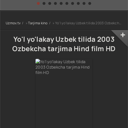
kino) tarjima HD
Uzbek tilida
yuksalishi
skachat
Premyera Netflix
filmi Uzbek tilida
O'zbekcha 2026
Uzmov.tv
»
Tarjima kino
» Yo'l yo'lakay Uzbek tilida 2003 Ozbekcha tarjima Hind film HD
tarjima kino Full
HD tas-ix
skachat
Yo'l yo'lakay Uzbek tilida 2003
Ozbekcha tarjima Hind film HD