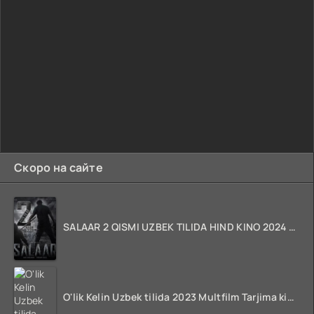
Скоро на сайте
SALAAR 2 QISMI UZBEK TILIDA HIND KINO 2024 TARJIMA 720p HD Skachat
O'lik Kelin Uzbek tilida 2023 Multfilm Tarjima kino skachat