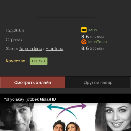
Год:
2003
8.6
(302 856)
Страна:
8.6
Жанр:
Tarjima kino
/
Hind kino
(302 856)
Качество:
HD 720
Смотреть онлайн
Другой плеер