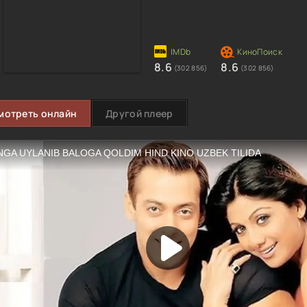
8.6
8.6
(302 856)
(302 856)
мотреть онлайн
Другой плеер