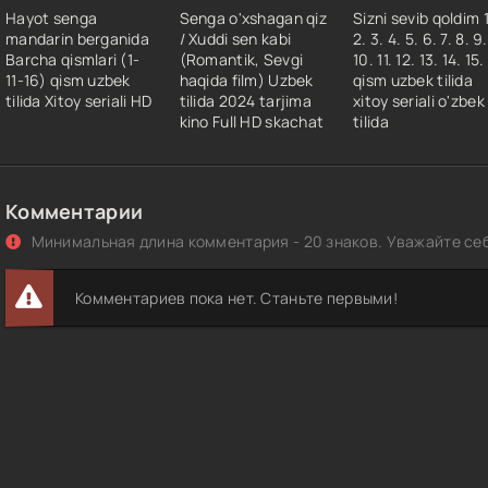
Hayot senga
Senga o'xshagan qiz
Sizni sevib qoldim 1
mandarin berganida
/ Xuddi sen kabi
2. 3. 4. 5. 6. 7. 8. 9.
Barcha qismlari (1-
(Romantik, Sevgi
10. 11. 12. 13. 14. 15.
11-16) qism uzbek
haqida film) Uzbek
qism uzbek tilida
tilida Xitoy seriali HD
tilida 2024 tarjima
xitoy seriali o'zbek
kino Full HD skachat
tilida
Комментарии
Минимальная длина комментария - 20 знаков. Уважайте себ
Комментариев пока нет. Станьте первыми!