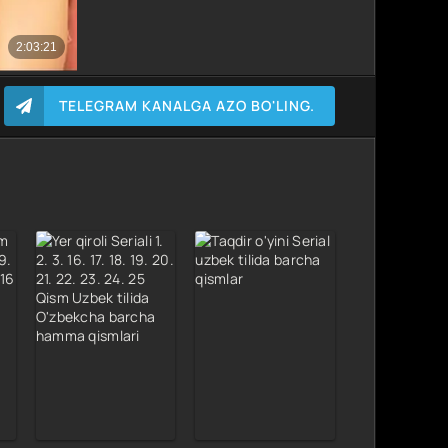
TELEGRAM KANALGA AZO BO'LING.