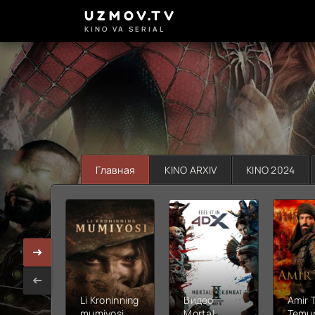
UZMOV.TV
KINO VA SERIAL
Главная
KINO ARXIV
KINO 2024
Li Kroninning
Видео
Amir 
mumiyosi
Mortal
Temur