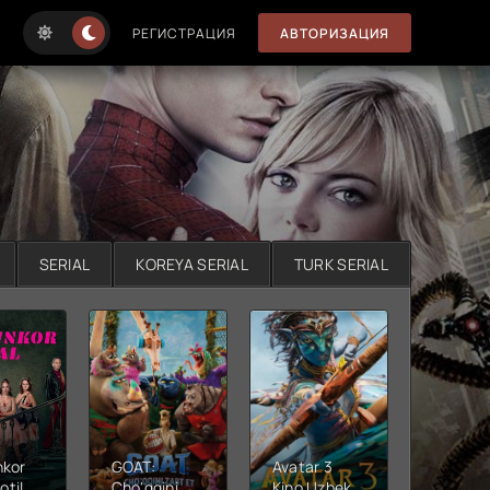
РЕГИСТРАЦИЯ
АВТОРИЗАЦИЯ
SERIAL
KOREYA SERIAL
TURK SERIAL
nkor
GOAT:
Avatar 3
Xushta
otil
Cho'qqini
Kino Uzbek
Ujas ki