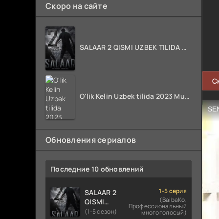
Скоро на сайте
SALAAR 2 QISMI UZBEK TILIDA HIND KINO 2024 TARJIMA 720p HD Skachat
С
O'lik Kelin Uzbek tilida 2023 Multfilm Tarjima kino skachat
Обновления сериалов
Последние 10 обновлений
1-5 серия
SALAAR 2
(BaibaKo,
QISMI
Профессиональный
UZBEK
(1-5 сезон)
многоголосый)