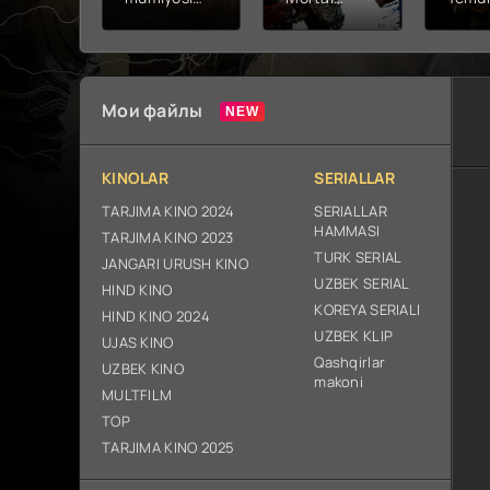
2026 (uzbek
kombat 2 /
Fathc
tilida kino)
Ólim jangi 2
yuksal
tarjima HD
(2026)
Prem
skachat
Uzbek tilida
Netfli
Uzbek 
Мои файлы
O'zbe
2026
tarjim
KINOLAR
SERIALLAR
Full H
ix sk
TARJIMA KINO 2024
SERIALLAR
HAMMASI
TARJIMA KINO 2023
TURK SERIAL
JANGARI URUSH KINO
UZBEK SERIAL
HIND KINO
KOREYA SERIALI
HIND KINO 2024
UZBEK KLIP
UJAS KINO
Qashqirlar
UZBEK KINO
makoni
MULTFILM
TOP
TARJIMA KINO 2025