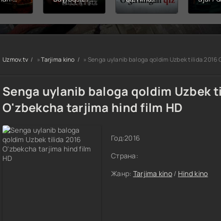
hining
Snayper:
kinosi 2026
Balerin
ishi
Millatsiz /
Uzbek tilida
(uzbek
yera
Bayroqsiz
O'zbekcha
tilida)
x filmi
snayper
tarjima kino
O'zbe
tilida
Premyera
HD skachat
tarjima
kcha
Uzbek tilida
2026 
Uzmov.tv
»
Tarjima kino
» Senga uylanib baloga qoldim Uzbek tilida 2016 
O'zbekcha
skach
a kino
2026
D tas-
tarjima kino
Senga uylanib baloga qoldim Uzbek ti
achat
Full HD tas-
ix skachat
O'zbekcha tarjima hind film HD
Год:
2016
Страна:
Жанр:
Tarjima kino
/
Hind kino