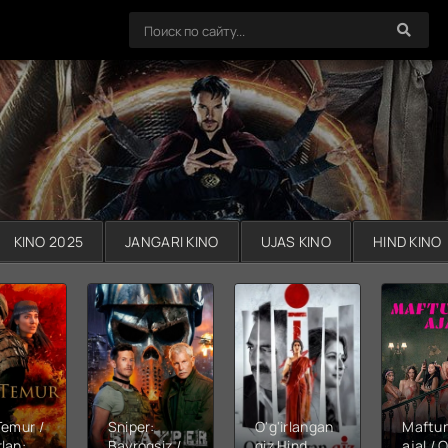
KINO 2025
JANGARI KINO
UJAS KINO
HIND KINO
Temur /
Sniper:
O'g'irlangan
Maftu
lan:
Bayroqsiz /
qiz Hind
ajal / Q