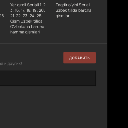
.
Yer qiroli Seriali 1. 2.
Taqdir o'yini Serial
3. 16. 17. 18. 19. 20.
uzbek tilida barcha
 16
21. 22. 23. 24. 25
qismlar
Qism Uzbek tilida
O'zbekcha barcha
hamma qismlari
ДОБАВИТЬ
я и других!