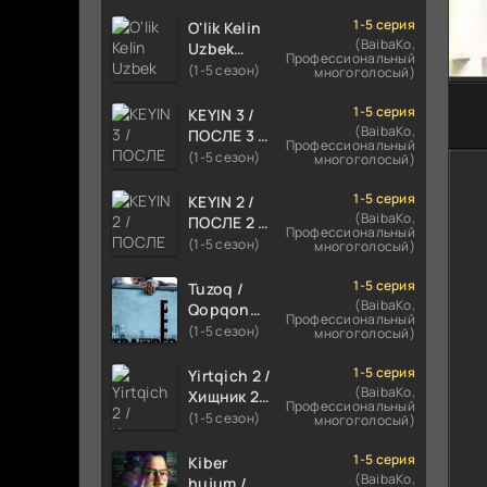
TILIDA
HIND KINO
1-5 серия
O'lik Kelin
2024
(BaibaKo,
Uzbek
Профессиональный
TARJIMA
tilida 2023
(1-5 сезон)
многоголосый)
720p HD
Multfilm
Skachat
Tarjima
1-5 серия
KEYIN 3 /
kino
(BaibaKo,
ПОСЛЕ 3 /
Профессиональный
skachat
AFTER 3
(1-5 сезон)
многоголосый)
ROMANTIK
FILM
1-5 серия
KEYIN 2 /
UZBEK
(BaibaKo,
ПОСЛЕ 2 /
Профессиональный
TILIDA
AFTER 2
(1-5 сезон)
многоголосый)
2021
ROMANTIK
TARJIMA
FILM
1-5 серия
Tuzoq /
FILM HD
UZBEK
(BaibaKo,
Qopqon
Профессиональный
TILIDA
Hind
(1-5 сезон)
многоголосый)
2020
kinosi
TARJIMA
2016 Uzbek
1-5 серия
Yirtqich 2 /
FILM HD
tilida
(BaibaKo,
Хищник 2
Профессиональный
tarjima film
Xishnik
(1-5 сезон)
многоголосый)
HD
Uzbek
tilida 2018-
1-5 серия
Kiber
2024
(BaibaKo,
hujum /