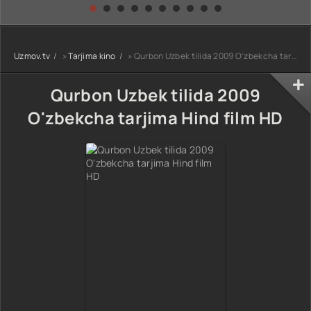
kino) tarjima HD
Uzbek tilida
yuksalishi
skachat
Premyera Netflix
filmi Uzbek tilida
O'zbekcha 2026
Uzmov.tv
»
Tarjima kino
» Qurbon Uzbek tilida 2009 O'zbekcha tarjima Hind film HD
tarjima kino Full
HD tas-ix
skachat
Qurbon Uzbek tilida 2009
O'zbekcha tarjima Hind film HD