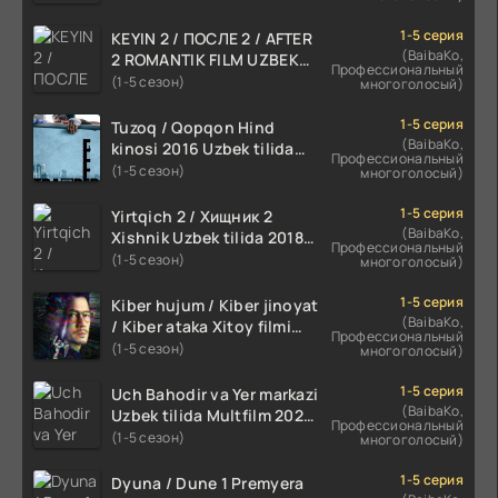
HD
1-5 серия
KEYIN 2 / ПОСЛЕ 2 / AFTER
(BaibaKo,
2 ROMANTIK FILM UZBEK
Профессиональный
TILIDA 2020 TARJIMA FILM
(1-5 сезон)
многоголосый)
HD
1-5 серия
Tuzoq / Qopqon Hind
(BaibaKo,
kinosi 2016 Uzbek tilida
Профессиональный
tarjima film HD
(1-5 сезон)
многоголосый)
1-5 серия
Yirtqich 2 / Хищник 2
(BaibaKo,
Xishnik Uzbek tilida 2018-
Профессиональный
2024 O'zbekcha tarjima
(1-5 сезон)
многоголосый)
kino HD Skachat
1-5 серия
Kiber hujum / Kiber jinoyat
(BaibaKo,
/ Kiber ataka Xitoy filmi
Профессиональный
Uzbek tilida O'zbekcha
(1-5 сезон)
многоголосый)
(2023-2025) tarjima kino
HD skachat
1-5 серия
Uch Bahodir va Yer markazi
(BaibaKo,
Uzbek tilida Multfilm 2025
Профессиональный
tarjima HD skachat
(1-5 сезон)
многоголосый)
1-5 серия
Dyuna / Dune 1 Premyera