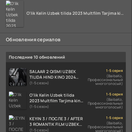
O'lik Kelin Uzbek tilida 2023 Multfilm Tarjima kino skachat
Обновления сериалов
Последние 10 обновлений
1-5 серия
SALAAR 2 QISMI UZBEK
(BaibaKo,
TILIDA HIND KINO 2024
Профессиональный
TARJIMA 720p HD Skachat
(1-5 сезон)
многоголосый)
1-5 серия
O'lik Kelin Uzbek tilida
(BaibaKo,
2023 Multfilm Tarjima kino
Профессиональный
skachat
(1-5 сезон)
многоголосый)
1-5 серия
KEYIN 3 / ПОСЛЕ 3 / AFTER
(BaibaKo,
3 ROMANTIK FILM UZBEK
Профессиональный
TILIDA 2021 TARJIMA FILM
(1-5 сезон)
многоголосый)