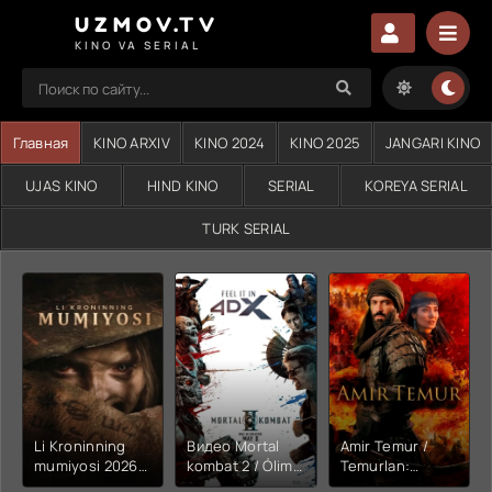
UZMOV.TV
KINO VA SERIAL
Главная
KINO ARXIV
KINO 2024
KINO 2025
JANGARI KINO
UJAS KINO
HIND KINO
SERIAL
KOREYA SERIAL
TURK SERIAL
Li Kroninning
Видео Mortal
Amir Temur /
mumiyosi 2026
kombat 2 / Ólim
Temurlan:
(uzbek tilida
jangi 2 (2026)
Fathchining