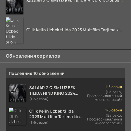
SALAAR 2 QISMI UZBEK TILIDA HIND KINO 2024 TARJIMA 720p HD Skachat
O'lik Kelin Uzbek tilida 2023 Multfilm Tarjima kino skachat
Обновления сериалов
Последние 10 обновлений
1-5 серия
SALAAR 2 QISMI UZBEK
(BaibaKo,
TILIDA HIND KINO 2024
Профессиональный
TARJIMA 720p HD Skachat
(1-5 сезон)
многоголосый)
1-5 серия
O'lik Kelin Uzbek tilida
(BaibaKo,
2023 Multfilm Tarjima kino
Профессиональный
skachat
(1-5 сезон)
многоголосый)