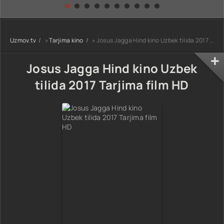
kino) tarjima HD
Uzbek tilida
yuksalishi
skachat
Premyera Netflix
filmi Uzbek tilida
O'zbekcha 2026
Uzmov.tv
»
Tarjima kino
» Josus Jagga Hind kino Uzbek tilida 2017 Tarjima film HD
tarjima kino Full
HD tas-ix
skachat
Josus Jagga Hind kino Uzbek
tilida 2017 Tarjima film HD