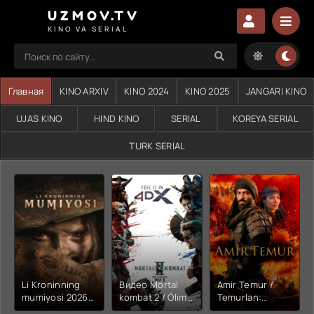
UZMOV.TV
KINO VA SERIAL
Главная
KINO ARXIV
KINO 2024
KINO 2025
JANGARI KINO
UJAS KINO
HIND KINO
SERIAL
KOREYA SERIAL
TURK SERIAL
Li Kroninning
Видео Mortal
Amir Temur /
mumiyosi 2026
kombat 2 / Ólim
Temurlan:
(uzbek tilida
jangi 2 (2026)
Fathchining