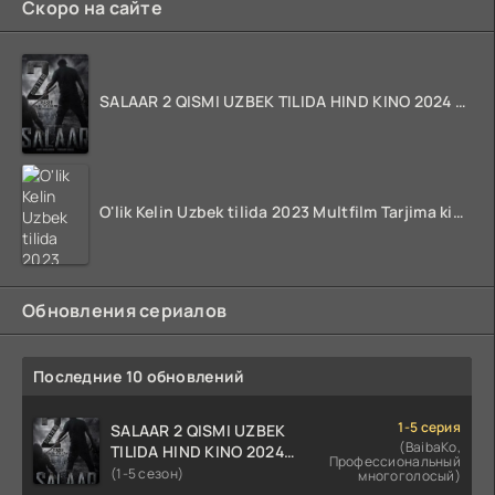
Скоро на сайте
SALAAR 2 QISMI UZBEK TILIDA HIND KINO 2024 TARJIMA 720p HD Skachat
O'lik Kelin Uzbek tilida 2023 Multfilm Tarjima kino skachat
Обновления сериалов
Последние 10 обновлений
1-5 серия
SALAAR 2 QISMI UZBEK
(BaibaKo,
TILIDA HIND KINO 2024
Профессиональный
TARJIMA 720p HD Skachat
(1-5 сезон)
многоголосый)