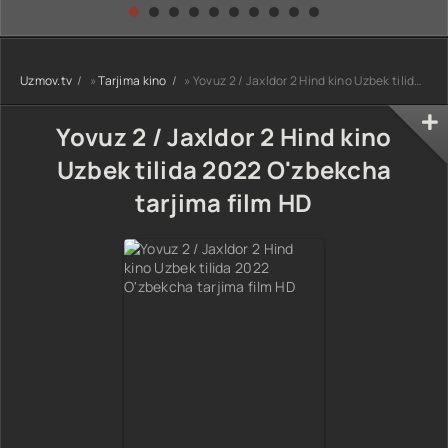
kino) tarjima HD
Uzbek tilida
yuksalishi
skachat
Premyera Netflix
filmi Uzbek tilida
O'zbekcha 2026
Uzmov.tv
»
Tarjima kino
» Yovuz 2 / Jaxldor 2 Hind kino Uzbek tilida 2022 O'zbekcha tarjima film HD
tarjima kino Full
HD tas-ix
skachat
Yovuz 2 / Jaxldor 2 Hind kino
Uzbek tilida 2022 O'zbekcha
tarjima film HD