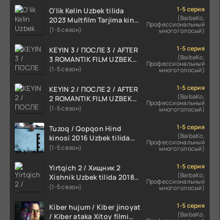
1-5 серия
O'lik Kelin Uzbek tilida
(BaibaKo,
2023 Multfilm Tarjima kino
Профессиональный
skachat
(1-5 сезон)
многоголосый)
1-5 серия
KEYIN 3 / ПОСЛЕ 3 / AFTER
(BaibaKo,
3 ROMANTIK FILM UZBEK
Профессиональный
TILIDA 2021 TARJIMA FILM
(1-5 сезон)
многоголосый)
HD
1-5 серия
KEYIN 2 / ПОСЛЕ 2 / AFTER
(BaibaKo,
2 ROMANTIK FILM UZBEK
Профессиональный
TILIDA 2020 TARJIMA FILM
(1-5 сезон)
многоголосый)
HD
1-5 серия
Tuzoq / Qopqon Hind
(BaibaKo,
kinosi 2016 Uzbek tilida
Профессиональный
tarjima film HD
(1-5 сезон)
многоголосый)
1-5 серия
Yirtqich 2 / Хищник 2
(BaibaKo,
Xishnik Uzbek tilida 2018-
Профессиональный
2024 O'zbekcha tarjima
(1-5 сезон)
многоголосый)
kino HD Skachat
1-5 серия
Kiber hujum / Kiber jinoyat
(BaibaKo,
/ Kiber ataka Xitoy filmi