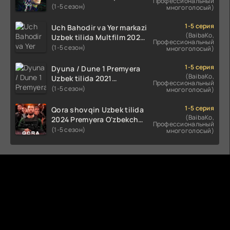
Профессиональный
Uzbek tilida O'zbekcha
(1-5 сезон)
многоголосый)
(2023-2025) tarjima kino
HD skachat
1-5 серия
Uch Bahodir va Yer markazi
(BaibaKo,
Uzbek tilida Multfilm 2025
Профессиональный
tarjima HD skachat
(1-5 сезон)
многоголосый)
1-5 серия
Dyuna / Dune 1 Premyera
(BaibaKo,
Uzbek tilida 2021
Профессиональный
O'zbekcha tarjima kino HD
(1-5 сезон)
многоголосый)
1-5 серия
Qora shovqin Uzbek tilida
(BaibaKo,
2024 Premyera O'zbekcha
Профессиональный
tarjima kino HD skachat
(1-5 сезон)
многоголосый)
Комментируют