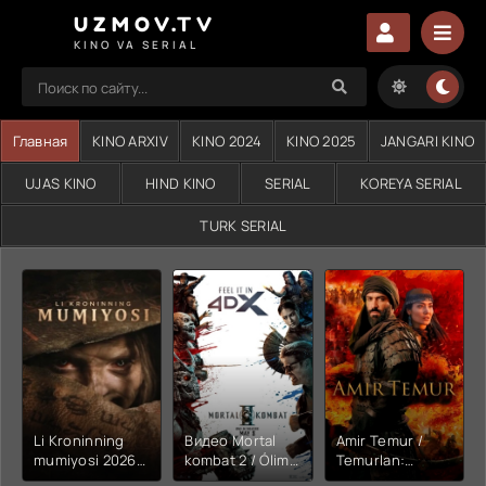
UZMOV.TV
KINO VA SERIAL
Главная
KINO ARXIV
KINO 2024
KINO 2025
JANGARI KINO
UJAS KINO
HIND KINO
SERIAL
KOREYA SERIAL
TURK SERIAL
Li Kroninning
Видео Mortal
Amir Temur /
mumiyosi 2026
kombat 2 / Ólim
Temurlan:
(uzbek tilida
jangi 2 (2026)
Fathchining