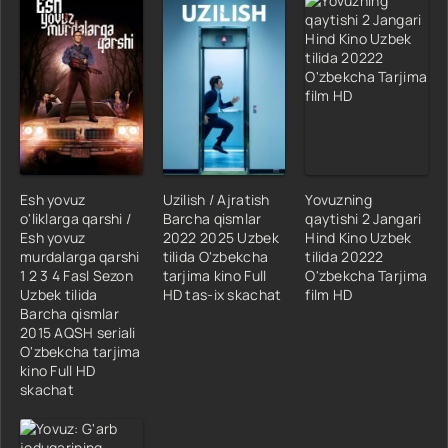
Esh yovuz
Uzilish / Ajratish
Yovuzning
o'liklarga qarshi /
Barcha qismlar
qaytishi 2 Jangari
Esh yovuz
2022 2025 Uzbek
Hind Kino Uzbek
murdalarga qarshi
tilida O'zbekcha
tilida 20222
1 2 3 4 Fasl Sezon
tarjima kino Full
O'zbekcha Tarjima
Uzbek tilida
HD tas-ix skachat
film HD
Barcha qismlar
2015 AQSH seriali
O'zbekcha tarjima
kino Full HD
skachat