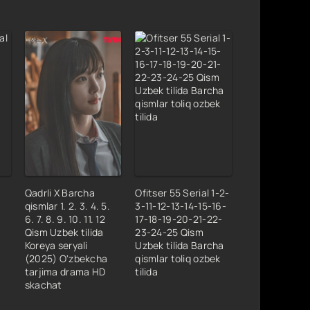
Qadrli X Barcha
Ofitser 55 Serial 1-2-
a
qismlar 1. 2. 3. 4. 5.
3-11-12-13-14-15-16-
6. 7. 8. 9. 10. 11. 12
17-18-19-20-21-22-
Qism Uzbek tilida
23-24-25 Qism
Koreya seryali
Uzbek tilida Barcha
(2025) O'zbekcha
qismlar toliq ozbek
tarjima drama HD
tilida
skachat