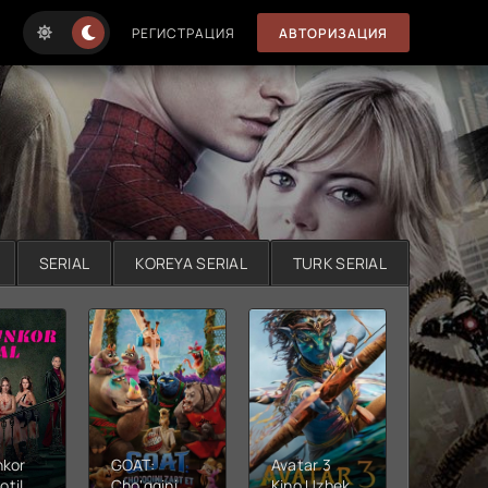
РЕГИСТРАЦИЯ
АВТОРИЗАЦИЯ
SERIAL
KOREYA SERIAL
TURK SERIAL
nkor
GOAT:
Avatar 3
Xushta
otil
Cho'qqini
Kino Uzbek
Ujas ki