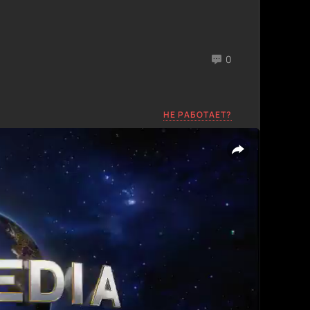
0
НЕ РАБОТАЕТ?