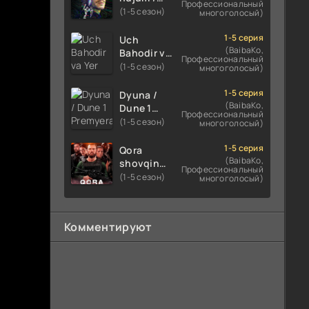
Профессиональный
O'zbekcha
Kiber
(1-5 сезон)
многоголосый)
tarjima
jinoyat /
kino HD
Kiber ataka
1-5 серия
Uch
Skachat
Xitoy filmi
(BaibaKo,
Bahodir va
Профессиональный
Uzbek
Yer markazi
(1-5 сезон)
многоголосый)
tilida
Uzbek
O'zbekcha
tilida
1-5 серия
Dyuna /
(2023-
Multfilm
(BaibaKo,
Dune 1
Профессиональный
2025)
2025
Premyera
(1-5 сезон)
многоголосый)
tarjima
tarjima HD
Uzbek
kino HD
skachat
tilida 2021
1-5 серия
Qora
skachat
O'zbekcha
(BaibaKo,
shovqin
Профессиональный
tarjima
Uzbek
(1-5 сезон)
многоголосый)
kino HD
tilida 2024
Premyera
O'zbekcha
Комментируют
tarjima
kino HD
skachat