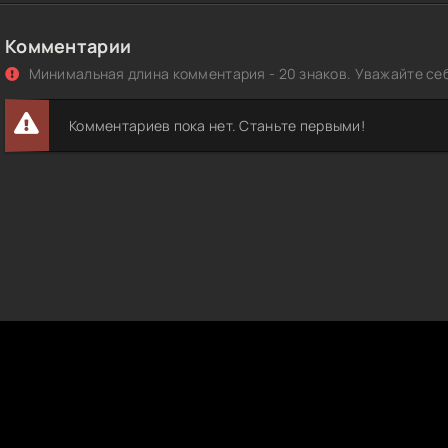
Комментарии
Минимальная длина комментария - 20 знаков. Уважайте себ
Комментариев пока нет. Станьте первыми!