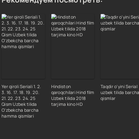
Yer qiroli Seriali 1. 2.
Hindiston
Taqdir o'yini Serial
3. 16. 17. 18. 19. 20.
qaroqchilari Hind film
uzbek tilida barch
21. 22. 23. 24. 25
Uzbek tilida 2018
qismlar
Qism Uzbek tilida
tarjima kino HD
O'zbekcha barcha
hamma qismlari