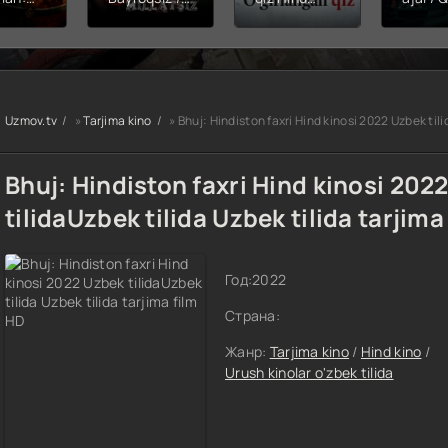
hining
Snayper:
kinosi 2026
Balerin
ishi
Millatsiz /
Uzbek tilida
(uzbek
yera
Bayroqsiz
O'zbekcha
tilida)
x filmi
snayper
tarjima kino
O'zbe
tilida
Premyera
HD skachat
tarjima
kcha
Uzbek tilida
2026 
Uzmov.tv
»
Tarjima kino
» Bhuj: Hindiston faxri Hind kinosi 2022 Uzbek tili
O'zbekcha
skach
a kino
2026
D tas-
tarjima kino
Bhuj: Hindiston faxri Hind kinosi 202
achat
Full HD tas-
ix skachat
tilidaUzbek tilida Uzbek tilida tarjima
Год:
2022
Страна:
Жанр:
Tarjima kino
/
Hind kino
/
Urush kinolar o'zbek tilida