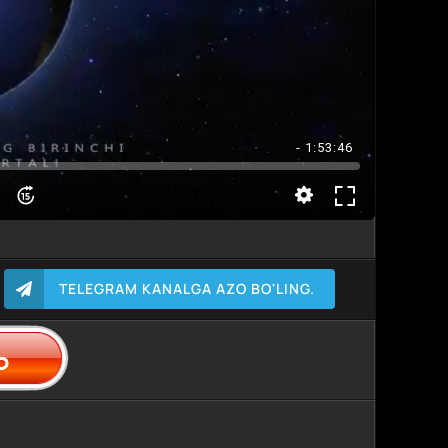
- 1:53:46
TELEGRAM KANALGA AZO BO'LING.