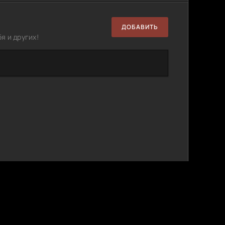
ДОБАВИТЬ
я и других!