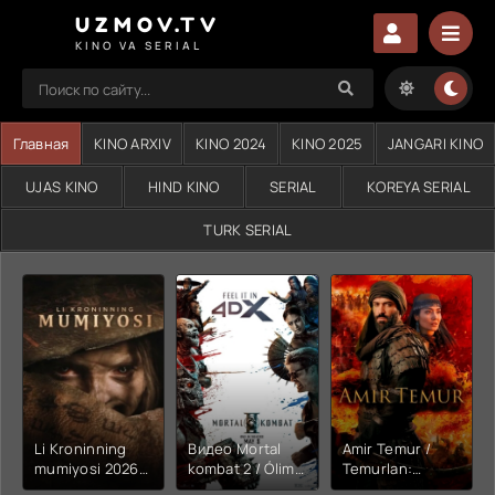
UZMOV.TV
KINO VA SERIAL
Главная
KINO ARXIV
KINO 2024
KINO 2025
JANGARI KINO
UJAS KINO
HIND KINO
SERIAL
KOREYA SERIAL
TURK SERIAL
Li Kroninning
Видео Mortal
Amir Temur /
mumiyosi 2026
kombat 2 / Ólim
Temurlan:
(uzbek tilida
jangi 2 (2026)
Fathchining