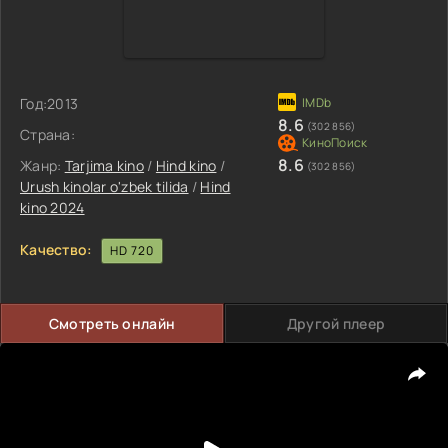
Год:
2013
8.6
(302 856)
Страна:
8.6
Жанр:
Tarjima kino
/
Hind kino
/
(302 856)
Urush kinolar o'zbek tilida
/
Hind
kino 2024
Качество:
HD 720
Смотреть онлайн
Другой плеер