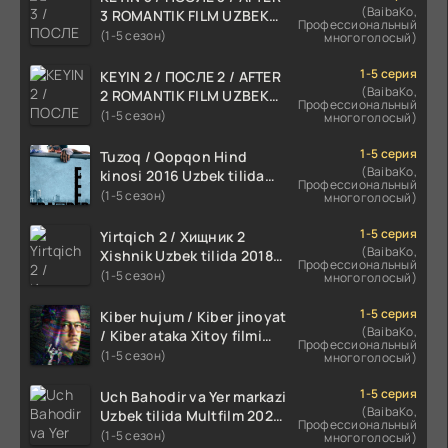
(BaibaKo,
3 ROMANTIK FILM UZBEK
Профессиональный
TILIDA 2021 TARJIMA FILM
(1-5 сезон)
многоголосый)
HD
1-5 серия
KEYIN 2 / ПОСЛЕ 2 / AFTER
(BaibaKo,
2 ROMANTIK FILM UZBEK
Профессиональный
TILIDA 2020 TARJIMA FILM
(1-5 сезон)
многоголосый)
HD
1-5 серия
Tuzoq / Qopqon Hind
(BaibaKo,
kinosi 2016 Uzbek tilida
Профессиональный
tarjima film HD
(1-5 сезон)
многоголосый)
1-5 серия
Yirtqich 2 / Хищник 2
(BaibaKo,
Xishnik Uzbek tilida 2018-
Профессиональный
2024 O'zbekcha tarjima
(1-5 сезон)
многоголосый)
kino HD Skachat
1-5 серия
Kiber hujum / Kiber jinoyat
(BaibaKo,
/ Kiber ataka Xitoy filmi
Профессиональный
Uzbek tilida O'zbekcha
(1-5 сезон)
многоголосый)
(2023-2025) tarjima kino
HD skachat
1-5 серия
Uch Bahodir va Yer markazi
(BaibaKo,
Uzbek tilida Multfilm 2025
Профессиональный
tarjima HD skachat
(1-5 сезон)
многоголосый)