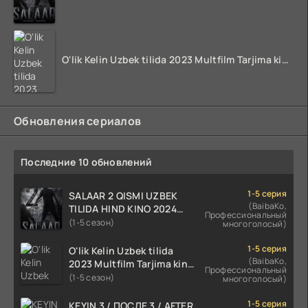
O'lik Kelin Uzbek tilida 2023 Multfilm Tarjima kino skachat
Обновления сериалов
Последние 10 обновлений
1-5 серия
SALAAR 2 QISMI UZBEK
(BaibaKo,
TILIDA HIND KINO 2024
Профессиональный
TARJIMA 720p HD Skachat
(1-5 сезон)
многоголосый)
1-5 серия
O'lik Kelin Uzbek tilida
(BaibaKo,
2023 Multfilm Tarjima kino
Профессиональный
skachat
(1-5 сезон)
многоголосый)
1-5 серия
KEYIN 3 / ПОСЛЕ 3 / AFTER