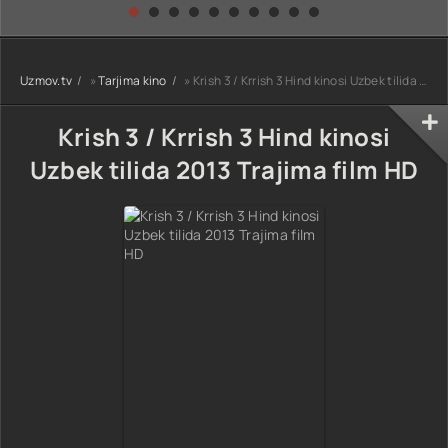
kino) tarjima HD
Uzbek tilida
yuksalishi
skachat
Premyera Netflix
filmi Uzbek tilida
O'zbekcha 2026
Uzmov.tv
»
Tarjima kino
» Krish 3 / Krrish 3 Hind kinosi Uzbek tilida 2013 Trajima film HD
tarjima kino Full
HD tas-ix
skachat
Krish 3 / Krrish 3 Hind kinosi
Uzbek tilida 2013 Trajima film HD