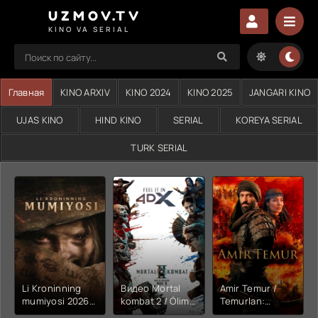
UZMOV.TV
KINO VA SERIAL
Главная
KINO ARXIV
KINO 2024
KINO 2025
JANGARI KINO
UJAS KINO
HIND KINO
SERIAL
KOREYA SERIAL
TURK SERIAL
Li Kroninning
Видео Mortal
Amir Temur /
mumiyosi 2026
kombat 2 / Ólim
Temurlan:
(uzbek tilida
jangi 2 (2026)
Fathchining