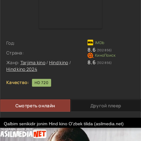
Год:
8.6
(302 856)
Страна:
8.6
Жанр:
Tarjima kino
/
Hind kino
/
(302 856)
Hind kino 2024
Качество:
HD 720
Смотреть онлайн
Другой плеер