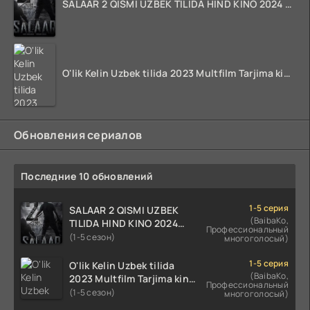
SALAAR 2 QISMI UZBEK TILIDA HIND KINO 2024 TARJIMA 720p HD Skachat
O'lik Kelin Uzbek tilida 2023 Multfilm Tarjima kino skachat
Обновления сериалов
Последние 10 обновлений
1-5 серия
SALAAR 2 QISMI UZBEK
(BaibaKo,
TILIDA HIND KINO 2024
Профессиональный
TARJIMA 720p HD Skachat
(1-5 сезон)
многоголосый)
1-5 серия
O'lik Kelin Uzbek tilida
(BaibaKo,
2023 Multfilm Tarjima kino
Профессиональный
skachat
(1-5 сезон)
многоголосый)