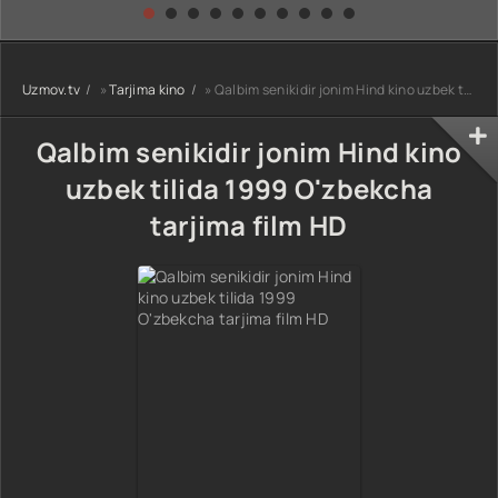
kino) tarjima HD
Uzbek tilida
yuksalishi
skachat
Premyera Netflix
filmi Uzbek tilida
O'zbekcha 2026
Uzmov.tv
»
Tarjima kino
» Qalbim senikidir jonim Hind kino uzbek tilida 1999 O'zbekcha tarjima film HD
tarjima kino Full
HD tas-ix
skachat
Qalbim senikidir jonim Hind kino
uzbek tilida 1999 O'zbekcha
tarjima film HD