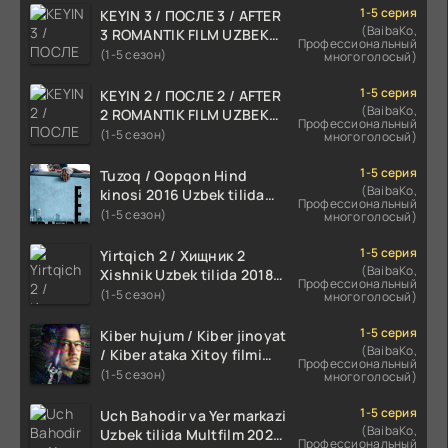
1-5 серия
KEYIN 3 / ПОСЛЕ 3 / AFTER
(BaibaKo,
3 ROMANTIK FILM UZBEK
Профессиональный
TILIDA 2021 TARJIMA FILM
(1-5 сезон)
многоголосый)
HD
1-5 серия
KEYIN 2 / ПОСЛЕ 2 / AFTER
(BaibaKo,
2 ROMANTIK FILM UZBEK
Профессиональный
TILIDA 2020 TARJIMA FILM
(1-5 сезон)
многоголосый)
HD
1-5 серия
Tuzoq / Qopqon Hind
(BaibaKo,
kinosi 2016 Uzbek tilida
Профессиональный
tarjima film HD
(1-5 сезон)
многоголосый)
1-5 серия
Yirtqich 2 / Хищник 2
(BaibaKo,
Xishnik Uzbek tilida 2018-
Профессиональный
2024 O'zbekcha tarjima
(1-5 сезон)
многоголосый)
kino HD Skachat
1-5 серия
Kiber hujum / Kiber jinoyat
(BaibaKo,
/ Kiber ataka Xitoy filmi
Профессиональный
Uzbek tilida O'zbekcha
(1-5 сезон)
многоголосый)
(2023-2025) tarjima kino
HD skachat
1-5 серия
Uch Bahodir va Yer markazi
(BaibaKo,
Uzbek tilida Multfilm 2025
Профессиональный