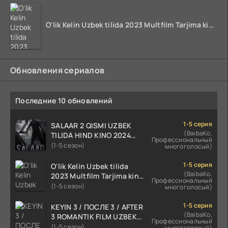
O'lik Kelin Uzbek tilida 2023 Multfilm Tarjima kino skachat
Обновления сериалов
Последние 10 обновлений
1-5 серия
SALAAR 2 QISMI UZBEK
(BaibaKo,
TILIDA HIND KINO 2024
Профессиональный
TARJIMA 720p HD Skachat
(1-5 сезон)
многоголосый)
1-5 серия
O'lik Kelin Uzbek tilida
(BaibaKo,
2023 Multfilm Tarjima kino
Профессиональный
skachat
(1-5 сезон)
многоголосый)
1-5 серия
KEYIN 3 / ПОСЛЕ 3 / AFTER
(BaibaKo,
3 ROMANTIK FILM UZBEK
Профессиональный
TILIDA 2021 TARJIMA FILM
(1-5 сезон)
многоголосый)