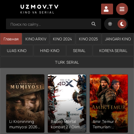
UZMOV.TV
KINO VA SERIAL
Главная
KINO ARXIV
KINO 2024
KINO 2025
JANGARI KINO
UJAS KINO
HIND KINO
SERIAL
KOREYA SERIAL
TURK SERIAL
Li Kroninning
Видео Mortal
Amir Temur /
mumiyosi 2026
kombat 2 / Ólim
Temurlan:
(uzbek tilida
jangi 2 (2026)
Fathchining