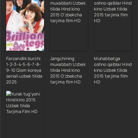
Farzandlik burchi
Jangchining
Muhabbatga
1-2-3-4-5-6-7-8-
muxabbati Uzbek
oshno qalblar Hind
9-10 Qism koreya
tilida Hind kino
kino Uzbek tilida
seriali uzbek tilida
2015 O'zbekcha
2015 tarjima film
2025
tarjima film HD
HD