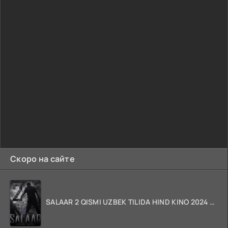
Скоро на сайте
SALAAR 2 QISMI UZBEK TILIDA HIND KINO 2024 TARJIMA 720p HD Skachat