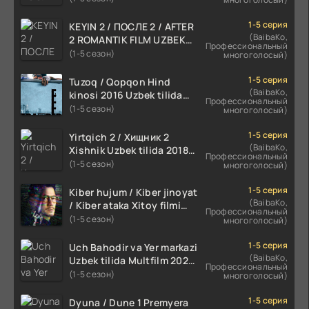
HD
1-5 серия
KEYIN 2 / ПОСЛЕ 2 / AFTER
(BaibaKo,
2 ROMANTIK FILM UZBEK
Профессиональный
TILIDA 2020 TARJIMA FILM
(1-5 сезон)
многоголосый)
HD
1-5 серия
Tuzoq / Qopqon Hind
(BaibaKo,
kinosi 2016 Uzbek tilida
Профессиональный
tarjima film HD
(1-5 сезон)
многоголосый)
1-5 серия
Yirtqich 2 / Хищник 2
(BaibaKo,
Xishnik Uzbek tilida 2018-
Профессиональный
2024 O'zbekcha tarjima
(1-5 сезон)
многоголосый)
kino HD Skachat
1-5 серия
Kiber hujum / Kiber jinoyat
(BaibaKo,
/ Kiber ataka Xitoy filmi
Профессиональный
Uzbek tilida O'zbekcha
(1-5 сезон)
многоголосый)
(2023-2025) tarjima kino
HD skachat
1-5 серия
Uch Bahodir va Yer markazi
(BaibaKo,
Uzbek tilida Multfilm 2025
Профессиональный
tarjima HD skachat
(1-5 сезон)
многоголосый)
1-5 серия
Dyuna / Dune 1 Premyera