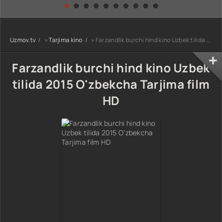
kino) tarjima HD
Uzbek tilida
yuksalishi
skachat
Premyera Netflix
filmi Uzbek tilida
O'zbekcha 2026
Uzmov.tv
»
Tarjima kino
» Farzandlik burchi hind kino Uzbek tilida 2015 O'zbekcha Tarjima film HD
tarjima kino Full
HD tas-ix
skachat
Farzandlik burchi hind kino Uzbek
tilida 2015 O'zbekcha Tarjima film
HD