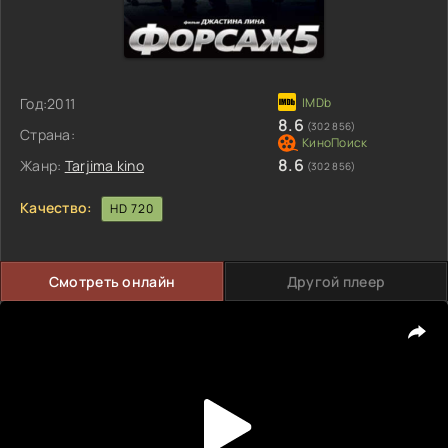
Год:
2011
8.6
(302 856)
Страна:
8.6
Жанр:
Tarjima kino
(302 856)
Качество:
HD 720
Смотреть онлайн
Другой плеер