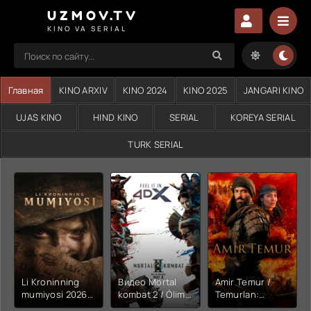
UZMOV.TV
KINO VA SERIAL
Главная
KINO ARXIV
KINO 2024
KINO 2025
JANGARI KINO
UJAS KINO
HIND KINO
SERIAL
KOREYA SERIAL
TURK SERIAL
Li Kroninning
Видео Mortal
Amir Temur /
mumiyosi 2026
kombat 2 / Ólim
Temurlan:
(uzbek tilida
jangi 2 (2026)
Fathchining