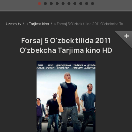
kino) tarjima HD
Uzbek tilida
yuksalishi
skachat
Premyera Netflix
filmi Uzbek tilida
O'zbekcha 2026
Uzmov.tv
»
Tarjima kino
» Forsaj 5 O'zbek tilida 2011 O'zbekcha Tarjima kino HD
tarjima kino Full
HD tas-ix
skachat
Forsaj 5 O'zbek tilida 2011
O'zbekcha Tarjima kino HD