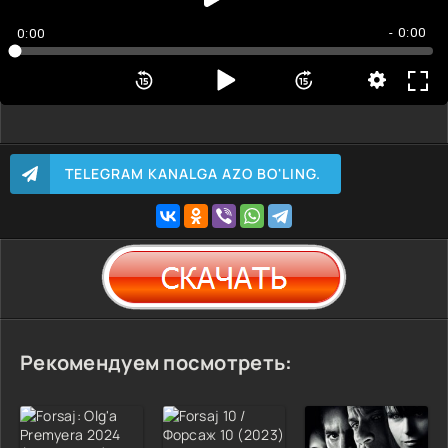
- 0:00
0:00
TELEGRAM KANALGA AZO BO'LING.
Рекомендуем посмотреть: