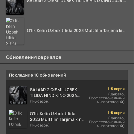
SALAAR 2 QISMI UZBEK TILIDA HIND KINO 2024 TARJIMA 720p HD Skachat
O'lik Kelin Uzbek tilida 2023 Multfilm Tarjima kino skachat
Обновления сериалов
Последние 10 обновлений
1-5 серия
SALAAR 2 QISMI UZBEK
(BaibaKo,
TILIDA HIND KINO 2024
Профессиональный
TARJIMA 720p HD Skachat
(1-5 сезон)
многоголосый)
1-5 серия
O'lik Kelin Uzbek tilida
(BaibaKo,
2023 Multfilm Tarjima kino
Профессиональный
skachat
(1-5 сезон)
многоголосый)