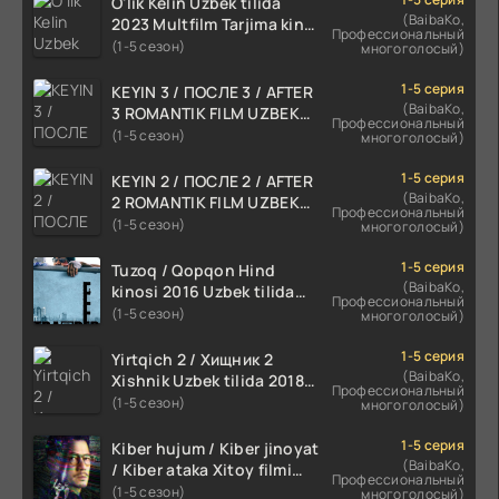
O'lik Kelin Uzbek tilida
(BaibaKo,
2023 Multfilm Tarjima kino
Профессиональный
skachat
(1-5 сезон)
многоголосый)
1-5 серия
KEYIN 3 / ПОСЛЕ 3 / AFTER
(BaibaKo,
3 ROMANTIK FILM UZBEK
Профессиональный
TILIDA 2021 TARJIMA FILM
(1-5 сезон)
многоголосый)
HD
1-5 серия
KEYIN 2 / ПОСЛЕ 2 / AFTER
(BaibaKo,
2 ROMANTIK FILM UZBEK
Профессиональный
TILIDA 2020 TARJIMA FILM
(1-5 сезон)
многоголосый)
HD
1-5 серия
Tuzoq / Qopqon Hind
(BaibaKo,
kinosi 2016 Uzbek tilida
Профессиональный
tarjima film HD
(1-5 сезон)
многоголосый)
1-5 серия
Yirtqich 2 / Хищник 2
(BaibaKo,
Xishnik Uzbek tilida 2018-
Профессиональный
2024 O'zbekcha tarjima
(1-5 сезон)
многоголосый)
kino HD Skachat
1-5 серия
Kiber hujum / Kiber jinoyat
(BaibaKo,
/ Kiber ataka Xitoy filmi
Профессиональный
Uzbek tilida O'zbekcha
(1-5 сезон)
многоголосый)