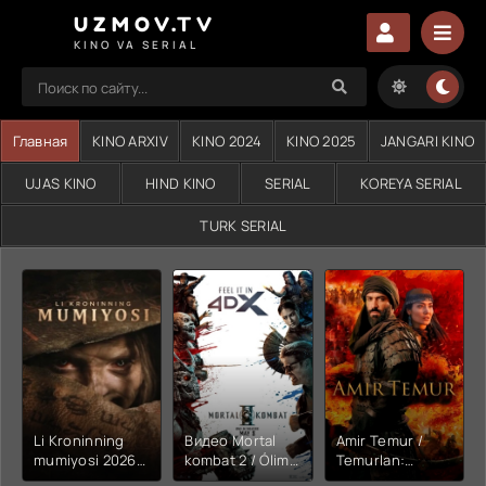
UZMOV.TV
KINO VA SERIAL
Главная
KINO ARXIV
KINO 2024
KINO 2025
JANGARI KINO
UJAS KINO
HIND KINO
SERIAL
KOREYA SERIAL
TURK SERIAL
Li Kroninning
Видео Mortal
Amir Temur /
mumiyosi 2026
kombat 2 / Ólim
Temurlan:
(uzbek tilida
jangi 2 (2026)
Fathchining