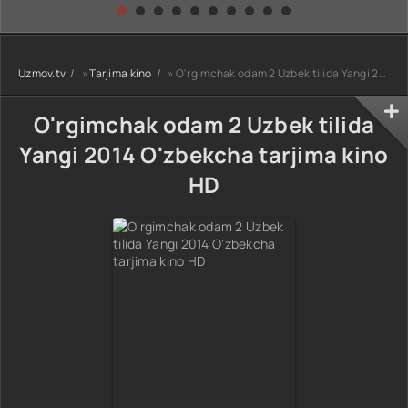
kino) tarjima HD
Uzbek tilida
yuksalishi
skachat
Premyera Netflix
filmi Uzbek tilida
O'zbekcha 2026
Uzmov.tv
»
Tarjima kino
» O'rgimchak odam 2 Uzbek tilida Yangi 2014 O'zbekcha tarjima kino HD
tarjima kino Full
HD tas-ix
skachat
O'rgimchak odam 2 Uzbek tilida
Yangi 2014 O'zbekcha tarjima kino
HD