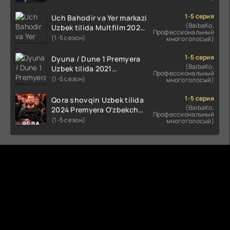
(2023-2025) tarjima kino
HD skachat
1-5 серия
Uch Bahodir va Yer markazi
(BaibaKo,
Uzbek tilida Multfilm 2025
Профессиональный
tarjima HD skachat
(1-5 сезон)
многоголосый)
1-5 серия
Dyuna / Dune 1 Premyera
(BaibaKo,
Uzbek tilida 2021
Профессиональный
O'zbekcha tarjima kino HD
(1-5 сезон)
многоголосый)
1-5 серия
Qora shovqin Uzbek tilida
(BaibaKo,
2024 Premyera O'zbekcha
Профессиональный
tarjima kino HD skachat
(1-5 сезон)
многоголосый)
Комментируют