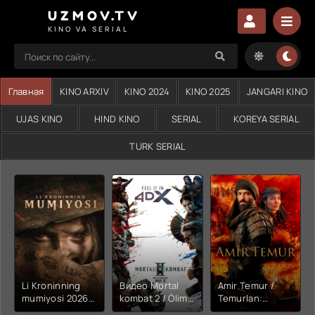
UZMOV.TV
KINO VA SERIAL
Главная
KINO ARXIV
KINO 2024
KINO 2025
JANGARI KINO
UJAS KINO
HIND KINO
SERIAL
KOREYA SERIAL
TURK SERIAL
Li Kroninning
Видео Mortal
Amir Temur /
mumiyosi 2026
kombat 2 / Ólim
Temurlan:
(uzbek tilida
jangi 2 (2026)
Fathchining