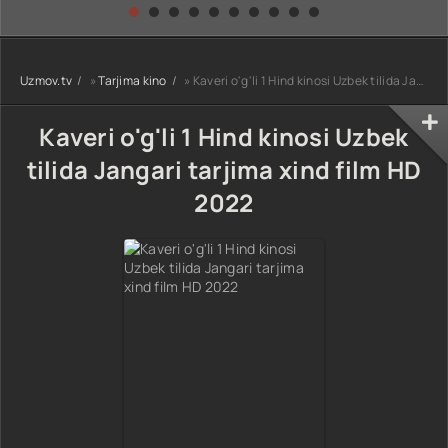
kino) tarjima HD
Uzbek tilida
yuksalishi
skachat
Premyera Netflix
filmi Uzbek tilida
O'zbekcha 2026
Uzmov.tv
»
Tarjima kino
» Kaveri o'g'li 1 Hind kinosi Uzbek tilida Jangari tarjima xind film HD 2022
tarjima kino Full
HD tas-ix
skachat
Kaveri o'g'li 1 Hind kinosi Uzbek
tilida Jangari tarjima xind film HD
2022