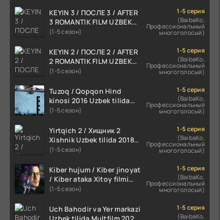
1-5 серия
KEYIN 3 / ПОСЛЕ 3 / AFTER
(BaibaKo,
3 ROMANTIK FILM UZBEK
Профессиональный
TILIDA 2021 TARJIMA FILM
(1-5 сезон)
многоголосый)
HD
1-5 серия
KEYIN 2 / ПОСЛЕ 2 / AFTER
(BaibaKo,
2 ROMANTIK FILM UZBEK
Профессиональный
TILIDA 2020 TARJIMA FILM
(1-5 сезон)
многоголосый)
HD
1-5 серия
Tuzoq / Qopqon Hind
(BaibaKo,
kinosi 2016 Uzbek tilida
Профессиональный
tarjima film HD
(1-5 сезон)
многоголосый)
1-5 серия
Yirtqich 2 / Хищник 2
(BaibaKo,
Xishnik Uzbek tilida 2018-
Профессиональный
2024 O'zbekcha tarjima
(1-5 сезон)
многоголосый)
kino HD Skachat
1-5 серия
Kiber hujum / Kiber jinoyat
(BaibaKo,
/ Kiber ataka Xitoy filmi
Профессиональный
Uzbek tilida O'zbekcha
(1-5 сезон)
многоголосый)
(2023-2025) tarjima kino
HD skachat
1-5 серия
Uch Bahodir va Yer markazi
(BaibaKo,
Uzbek tilida Multfilm 2025