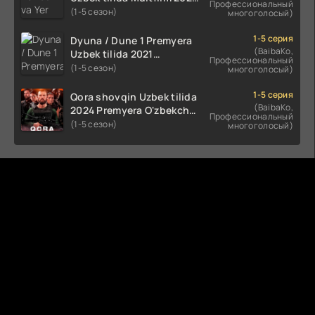
Профессиональный
tarjima HD skachat
(1-5 сезон)
многоголосый)
1-5 серия
Dyuna / Dune 1 Premyera
(BaibaKo,
Uzbek tilida 2021
Профессиональный
O'zbekcha tarjima kino HD
(1-5 сезон)
многоголосый)
1-5 серия
Qora shovqin Uzbek tilida
(BaibaKo,
2024 Premyera O'zbekcha
Профессиональный
tarjima kino HD skachat
(1-5 сезон)
многоголосый)
Комментируют