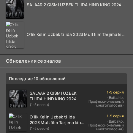
SALAAR 2 QISMI UZBEK TILIDA HIND KINO 2024 TARJIMA 720p HD Skachat
O'lik Kelin Uzbek tilida 2023 Multfilm Tarjima kino skachat
Обновления сериалов
Последние 10 обновлений
1-5 серия
SALAAR 2 QISMI UZBEK
(BaibaKo,
TILIDA HIND KINO 2024
Профессиональный
TARJIMA 720p HD Skachat
(1-5 сезон)
многоголосый)
1-5 серия
O'lik Kelin Uzbek tilida
(BaibaKo,
2023 Multfilm Tarjima kino
Профессиональный
skachat
(1-5 сезон)
многоголосый)