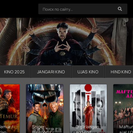
KINO 2025
JANGARI KINO
UJAS KINO
HIND KINO
Temur /
Sniper:
O'g'irlangan
Maftu
lan:
Bayroqsiz /
qiz Hind
ajal / Q