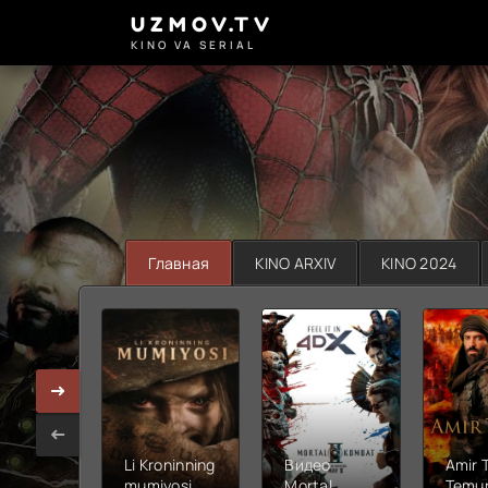
UZMOV.TV
KINO VA SERIAL
Главная
KINO ARXIV
KINO 2024
Li Kroninning
Видео
Amir 
mumiyosi
Mortal
Temur