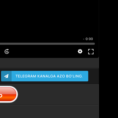
- 0:00
TELEGRAM KANALGA AZO BO'LING.