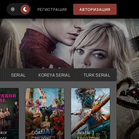
РЕГИСТРАЦИЯ
АВТОРИЗАЦИЯ
SERIAL
KOREYA SERIAL
TURK SERIAL
nkor
GOAT:
Avatar 3
Xushta
otil
Cho'qqini
Kino Uzbek
Ujas ki