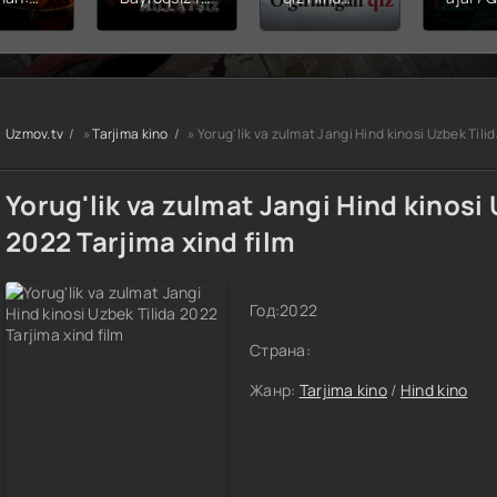
hining
Snayper:
kinosi 2026
Balerin
ishi
Millatsiz /
Uzbek tilida
(uzbek
yera
Bayroqsiz
O'zbekcha
tilida)
x filmi
snayper
tarjima kino
O'zbe
tilida
Premyera
HD skachat
tarjima
kcha
Uzbek tilida
2026 
Uzmov.tv
»
Tarjima kino
» Yorug'lik va zulmat Jangi Hind kinosi Uzbek Tilid
O'zbekcha
skach
a kino
2026
D tas-
tarjima kino
Yorug'lik va zulmat Jangi Hind kinosi 
achat
Full HD tas-
ix skachat
2022 Tarjima xind film
Год:
2022
Страна:
Жанр:
Tarjima kino
/
Hind kino