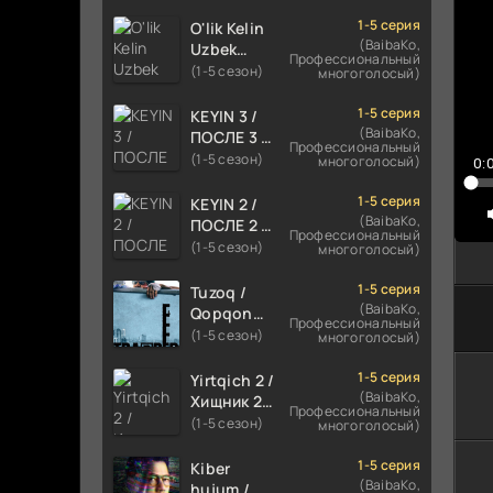
TILIDA
HIND KINO
1-5 серия
O'lik Kelin
2024
(BaibaKo,
Uzbek
Профессиональный
TARJIMA
tilida 2023
(1-5 сезон)
многоголосый)
720p HD
Multfilm
Skachat
Tarjima
1-5 серия
KEYIN 3 /
kino
(BaibaKo,
ПОСЛЕ 3 /
Профессиональный
skachat
AFTER 3
(1-5 сезон)
многоголосый)
0:
ROMANTIK
FILM
1-5 серия
KEYIN 2 /
UZBEK
(BaibaKo,
ПОСЛЕ 2 /
Профессиональный
TILIDA
AFTER 2
(1-5 сезон)
многоголосый)
2021
ROMANTIK
TARJIMA
FILM
1-5 серия
Tuzoq /
FILM HD
UZBEK
(BaibaKo,
Qopqon
Профессиональный
TILIDA
Hind
(1-5 сезон)
многоголосый)
2020
kinosi
TARJIMA
2016 Uzbek
1-5 серия
Yirtqich 2 /
FILM HD
tilida
(BaibaKo,
Хищник 2
Профессиональный
tarjima film
Xishnik
(1-5 сезон)
многоголосый)
HD
Uzbek
tilida 2018-
1-5 серия
Kiber
2024
(BaibaKo,
hujum /