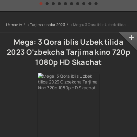
kino) tarjima HD
Uzbek tilida
yuksalishi
skachat
Premyera Netflix
filmi Uzbek tilida
O'zbekcha 2026
Uzmov.tv
»
Tarjima kinolar 2023
» Mega: 3 Qora iblis Uzbek tilida 2023 O'zbekcha Tarjima kino 720p 1080p HD Skachat
tarjima kino Full
HD tas-ix
skachat
Mega: 3 Qora iblis Uzbek tilida
2023 O'zbekcha Tarjima kino 720p
1080p HD Skachat