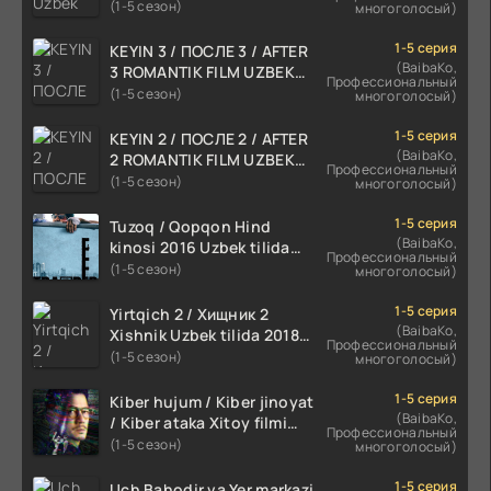
skachat
(1-5 сезон)
многоголосый)
1-5 серия
KEYIN 3 / ПОСЛЕ 3 / AFTER
(BaibaKo,
3 ROMANTIK FILM UZBEK
Профессиональный
TILIDA 2021 TARJIMA FILM
(1-5 сезон)
многоголосый)
HD
1-5 серия
KEYIN 2 / ПОСЛЕ 2 / AFTER
(BaibaKo,
2 ROMANTIK FILM UZBEK
Профессиональный
TILIDA 2020 TARJIMA FILM
(1-5 сезон)
многоголосый)
HD
1-5 серия
Tuzoq / Qopqon Hind
(BaibaKo,
kinosi 2016 Uzbek tilida
Профессиональный
tarjima film HD
(1-5 сезон)
многоголосый)
1-5 серия
Yirtqich 2 / Хищник 2
(BaibaKo,
Xishnik Uzbek tilida 2018-
Профессиональный
2024 O'zbekcha tarjima
(1-5 сезон)
многоголосый)
kino HD Skachat
1-5 серия
Kiber hujum / Kiber jinoyat
(BaibaKo,
/ Kiber ataka Xitoy filmi
Профессиональный
Uzbek tilida O'zbekcha
(1-5 сезон)
многоголосый)
(2023-2025) tarjima kino
HD skachat
1-5 серия
Uch Bahodir va Yer markazi