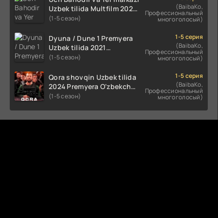
(BaibaKo,
Uzbek tilida Multfilm 2025
Профессиональный
tarjima HD skachat
(1-5 сезон)
многоголосый)
1-5 серия
Dyuna / Dune 1 Premyera
(BaibaKo,
Uzbek tilida 2021
Профессиональный
O'zbekcha tarjima kino HD
(1-5 сезон)
многоголосый)
1-5 серия
Qora shovqin Uzbek tilida
(BaibaKo,
2024 Premyera O'zbekcha
Профессиональный
tarjima kino HD skachat
(1-5 сезон)
многоголосый)
Комментируют