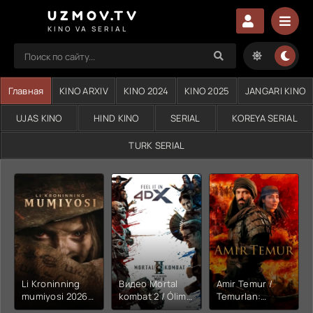
UZMOV.TV
KINO VA SERIAL
Главная
KINO ARXIV
KINO 2024
KINO 2025
JANGARI KINO
UJAS KINO
HIND KINO
SERIAL
KOREYA SERIAL
TURK SERIAL
Li Kroninning
Видео Mortal
Amir Temur /
mumiyosi 2026
kombat 2 / Ólim
Temurlan:
(uzbek tilida
jangi 2 (2026)
Fathchining