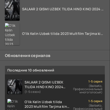
SALAAR 2 QISMI UZBEK TILIDA HIND KINO 2024 TARJIMA 720p HD Skachat
O'lik Kelin Uzbek tilida 2023 Multfilm Tarjima kino skachat
Обновления сериалов
Последние 10 обновлений
1-5 серия
SALAAR 2 QISMI UZBEK
(BaibaKo,
TILIDA HIND KINO 2024
Профессиональный
TARJIMA 720p HD Skachat
(1-5 сезон)
многоголосый)
1-5 серия
O'lik Kelin Uzbek tilida
(BaibaKo,
2023 Multfilm Tarjima kino
Профессиональный