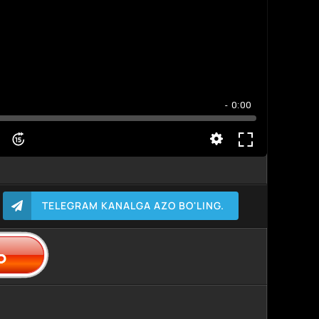
- 0:00
TELEGRAM KANALGA AZO BO'LING.