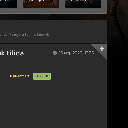
alar
zabt et /
tilida (2025)
Premye
Barcha
O'zbekcha
2026 U
davrlarning
tarjima kino
tilida
kcha
eng zo'ri
720p HD
O'zbek
 kino
Multfilm
skachat
tarjima
HD
Uzbek tilida
Full HD 
tilida Premyera Tarjima kino HD
at
2026
ix skac
tarjima HD
skachat
k tilida
25 мар 2023, 17:35
Качество:
HD 720