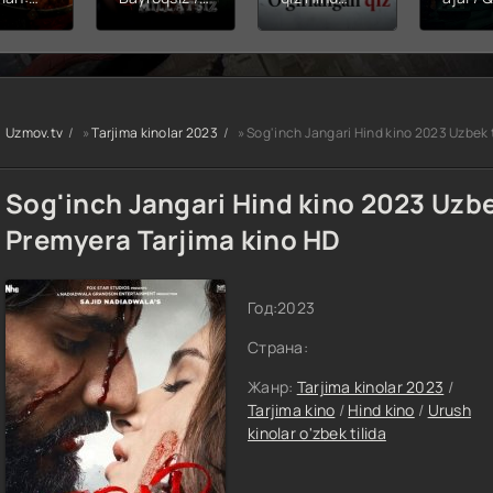
hining
Snayper:
kinosi 2026
Balerin
ishi
Millatsiz /
Uzbek tilida
(uzbek
yera
Bayroqsiz
O'zbekcha
tilida)
x filmi
snayper
tarjima kino
O'zbe
tilida
Premyera
HD skachat
tarjima
kcha
Uzbek tilida
2026 
Uzmov.tv
»
Tarjima kinolar 2023
» Sog'inch Jangari Hind kino 2023 Uzbek 
O'zbekcha
skach
a kino
2026
D tas-
tarjima kino
Sog'inch Jangari Hind kino 2023 Uzbe
achat
Full HD tas-
ix skachat
Premyera Tarjima kino HD
Год:
2023
Страна:
Жанр:
Tarjima kinolar 2023
/
Tarjima kino
/
Hind kino
/
Urush
kinolar o'zbek tilida