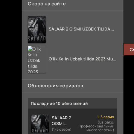
Скоро на сайте
SALAAR 2 QISMI UZBEK TILIDA HIND KINO 2024 TARJIMA 720p HD Skachat
С
O'lik Kelin Uzbek tilida 2023 Multfilm Tarjima kino skachat
Обновления сериалов
Последние 10 обновлений
1-5 серия
SALAAR 2
(BaibaKo,
QISMI
Профессиональный
UZBEK
(1-5 сезон)
многоголосый)