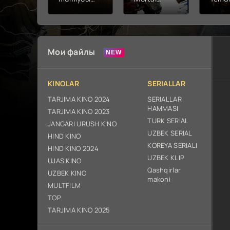
2026 (uzbek
kombat 2 /
Fathc
tilida kino)
Ólim jangi 2
yuksal
tarjima HD
(2026)
Prem
skachat
Uzbek tilida
Netfli
Uzbek 
Мои файлы
O'zbe
2026
tarjim
KINOLAR
SERIALLAR
Full H
ix sk
TARJIMA KINO 2024
SERIALLAR
HAMMASI
TARJIMA KINO 2023
TURK SERIAL
JANGARI URUSH KINO
UZBEK SERIAL
HIND KINO
KOREYA SERIALI
HIND KINO 2024
UZBEK KLIP
UJAS KINO
Qashqirlar
UZBEK KINO
makoni
MULTFILM
TOP
TARJIMA KINO 2025