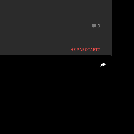
0
НЕ РАБОТАЕТ?