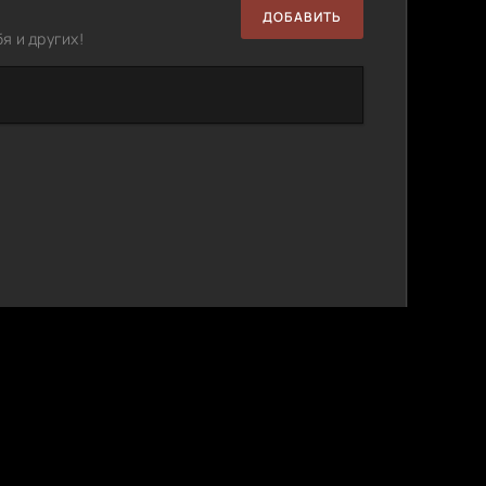
ДОБАВИТЬ
я и других!