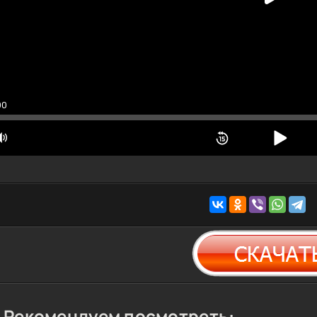
00
Рекомендуем посмотреть: