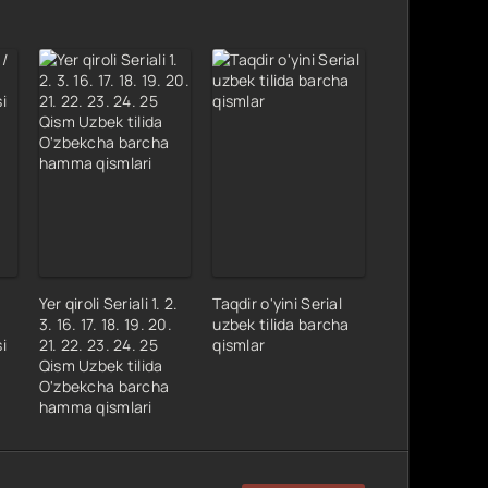
Yer qiroli Seriali 1. 2.
Taqdir o'yini Serial
3. 16. 17. 18. 19. 20.
uzbek tilida barcha
i
21. 22. 23. 24. 25
qismlar
Qism Uzbek tilida
O'zbekcha barcha
hamma qismlari