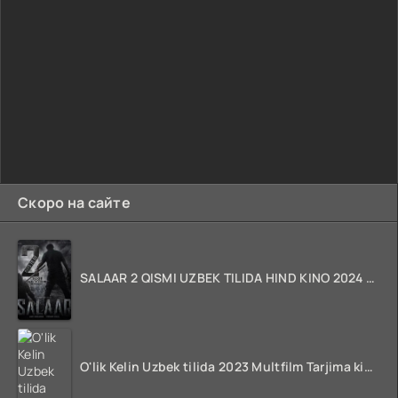
Скоро на сайте
SALAAR 2 QISMI UZBEK TILIDA HIND KINO 2024 TARJIMA 720p HD Skachat
O'lik Kelin Uzbek tilida 2023 Multfilm Tarjima kino skachat