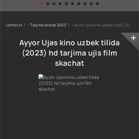
kino) tarjima HD
Uzbek tilida
yuksalishi
skachat
Premyera Netflix
filmi Uzbek tilida
O'zbekcha 2026
Uzmov.tv
»
Tarjima kinolar 2023
» Ayyor Ujas kino uzbek tilida (2023) hd tarjima ujis film skachat
tarjima kino Full
HD tas-ix
skachat
Ayyor Ujas kino uzbek tilida
(2023) hd tarjima ujis film
skachat