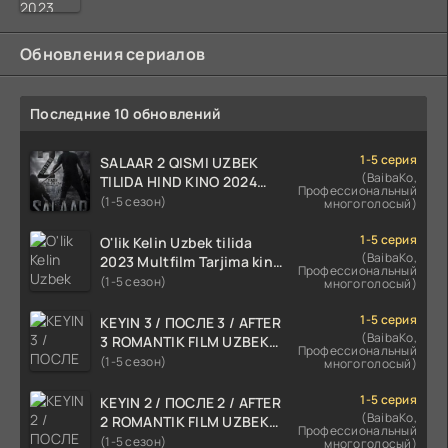
Обновления сериалов
Последние 10 обновлений
1-5 серия
SALAAR 2 QISMI UZBEK
(BaibaKo,
TILIDA HIND KINO 2024
Профессиональный
TARJIMA 720p HD Skachat
(1-5 сезон)
многоголосый)
1-5 серия
O'lik Kelin Uzbek tilida
(BaibaKo,
2023 Multfilm Tarjima kino
Профессиональный
skachat
(1-5 сезон)
многоголосый)
1-5 серия
KEYIN 3 / ПОСЛЕ 3 / AFTER
(BaibaKo,
3 ROMANTIK FILM UZBEK
Профессиональный
TILIDA 2021 TARJIMA FILM
(1-5 сезон)
многоголосый)
HD
1-5 серия
KEYIN 2 / ПОСЛЕ 2 / AFTER
(BaibaKo,
2 ROMANTIK FILM UZBEK
Профессиональный
TILIDA 2020 TARJIMA FILM
(1-5 сезон)
многоголосый)