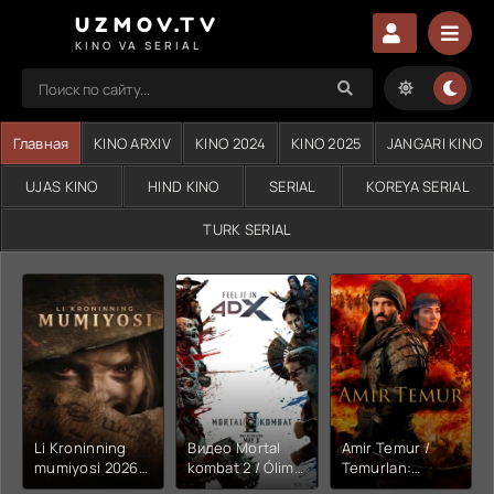
UZMOV.TV
KINO VA SERIAL
Главная
KINO ARXIV
KINO 2024
KINO 2025
JANGARI KINO
UJAS KINO
HIND KINO
SERIAL
KOREYA SERIAL
TURK SERIAL
Li Kroninning
Видео Mortal
Amir Temur /
mumiyosi 2026
kombat 2 / Ólim
Temurlan:
(uzbek tilida
jangi 2 (2026)
Fathchining