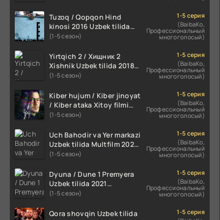
HD
1-5 серия
Tuzoq / Qopqon Hind
(BaibaKo,
kinosi 2016 Uzbek tilida
Профессиональный
tarjima film HD
(1-5 сезон)
многоголосый)
1-5 серия
Yirtqich 2 / Хищник 2
(BaibaKo,
Xishnik Uzbek tilida 2018-
Профессиональный
2024 O'zbekcha tarjima
(1-5 сезон)
многоголосый)
kino HD Skachat
1-5 серия
Kiber hujum / Kiber jinoyat
(BaibaKo,
/ Kiber ataka Xitoy filmi
Профессиональный
Uzbek tilida O'zbekcha
(1-5 сезон)
многоголосый)
(2023-2025) tarjima kino
HD skachat
1-5 серия
Uch Bahodir va Yer markazi
(BaibaKo,
Uzbek tilida Multfilm 2025
Профессиональный
tarjima HD skachat
(1-5 сезон)
многоголосый)
1-5 серия
Dyuna / Dune 1 Premyera
(BaibaKo,
Uzbek tilida 2021
Профессиональный
O'zbekcha tarjima kino HD
(1-5 сезон)
многоголосый)
1-5 серия
Qora shovqin Uzbek tilida