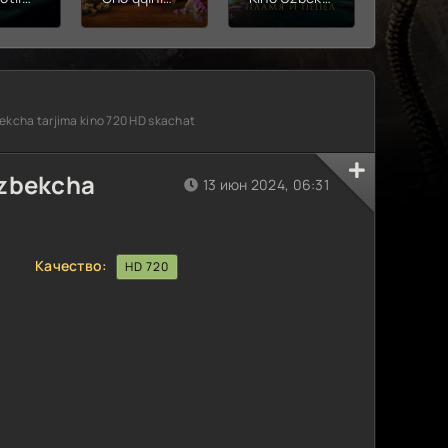
alar
zabt et /
tilida (2025)
Premye
Barcha
O'zbekcha
2026 U
davrlarning
tarjima kino
tilida
kcha
eng zo'ri
720p HD
O'zbek
 kino
Multfilm
skachat
tarjima
HD
Uzbek tilida
Full HD 
bekcha tarjima kino 720 HD skachat
at
2026
ix skac
tarjima HD
skachat
'zbekcha
13 июн 2024, 06:31
Качество:
HD 720