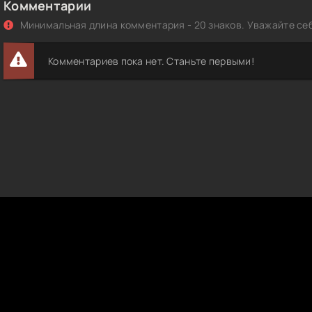
Комментарии
Минимальная длина комментария - 20 знаков. Уважайте себ
Комментариев пока нет. Станьте первыми!