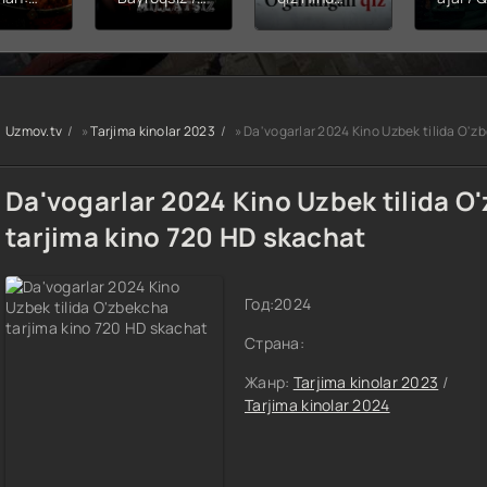
hining
Snayper:
kinosi 2026
Balerin
ishi
Millatsiz /
Uzbek tilida
(uzbek
yera
Bayroqsiz
O'zbekcha
tilida)
x filmi
snayper
tarjima kino
O'zbe
tilida
Premyera
HD skachat
tarjima
kcha
Uzbek tilida
2026 
Uzmov.tv
»
Tarjima kinolar 2023
» Da'vogarlar 2024 Kino Uzbek tilida O'z
O'zbekcha
skach
a kino
2026
D tas-
tarjima kino
Da'vogarlar 2024 Kino Uzbek tilida O
achat
Full HD tas-
ix skachat
tarjima kino 720 HD skachat
Год:
2024
Страна:
Жанр:
Tarjima kinolar 2023
/
Tarjima kinolar 2024