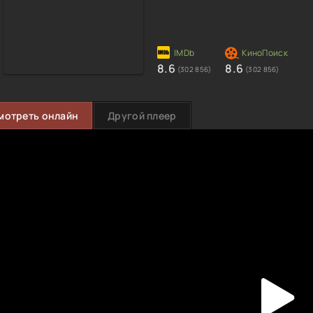
8.6
8.6
(302 856)
(302 856)
мотреть онлайн
Другой плеер