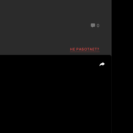
0
НЕ РАБОТАЕТ?