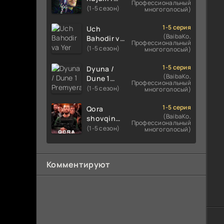
Профессиональный
O'zbekcha
Kiber
(1-5 сезон)
многоголосый)
tarjima
jinoyat /
kino HD
Kiber ataka
1-5 серия
Uch
Skachat
Xitoy filmi
(BaibaKo,
Bahodir va
Профессиональный
Uzbek
Yer markazi
(1-5 сезон)
многоголосый)
tilida
Uzbek
O'zbekcha
tilida
1-5 серия
Dyuna /
(2023-
Multfilm
(BaibaKo,
Dune 1
Профессиональный
2025)
2025
Premyera
(1-5 сезон)
многоголосый)
tarjima
tarjima HD
Uzbek
kino HD
skachat
tilida 2021
1-5 серия
Qora
skachat
O'zbekcha
(BaibaKo,
shovqin
Профессиональный
tarjima
Uzbek
(1-5 сезон)
многоголосый)
kino HD
tilida 2024
Premyera
O'zbekcha
Комментируют
tarjima
kino HD
skachat