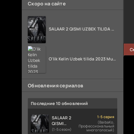
Скоро на сайте
SALAAR 2 QISMI UZBEK TILIDA HIND KINO 2024 TARJIMA 720p HD Skachat
С
O'lik Kelin Uzbek tilida 2023 Multfilm Tarjima kino skachat
Обновления сериалов
Последние 10 обновлений
1-5 серия
SALAAR 2
(BaibaKo,
QISMI
Профессиональный
UZBEK
(1-5 сезон)
многоголосый)