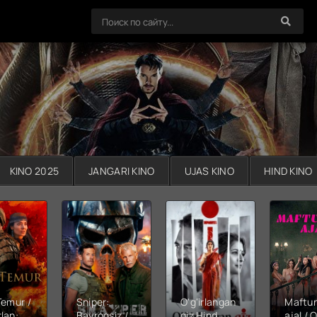
KINO 2025
JANGARI KINO
UJAS KINO
HIND KINO
Temur /
Sniper:
O'g'irlangan
Maftu
lan:
Bayroqsiz /
qiz Hind
ajal / Q