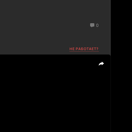
0
НЕ РАБОТАЕТ?