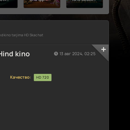
alar
zabt et /
tilida (2025)
Premye
Barcha
O'zbekcha
2026 U
davrlarning
tarjima kino
tilida
kcha
eng zo'ri
720p HD
O'zbek
 kino
Multfilm
skachat
tarjima
HD
Uzbek tilida
Full HD 
ind kino tarjima HD Skachat
at
2026
ix skac
tarjima HD
skachat
Hind kino
13 авг 2024, 02:25
Качество:
HD 720