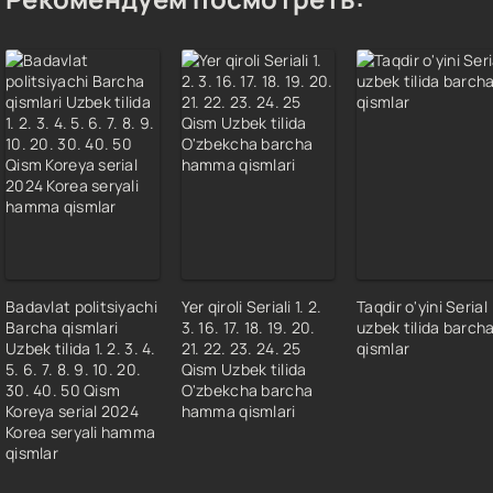
Badavlat politsiyachi
Yer qiroli Seriali 1. 2.
Taqdir o'yini Serial
Barcha qismlari
3. 16. 17. 18. 19. 20.
uzbek tilida barch
Uzbek tilida 1. 2. 3. 4.
21. 22. 23. 24. 25
qismlar
5. 6. 7. 8. 9. 10. 20.
Qism Uzbek tilida
30. 40. 50 Qism
O'zbekcha barcha
Koreya serial 2024
hamma qismlari
Korea seryali hamma
qismlar