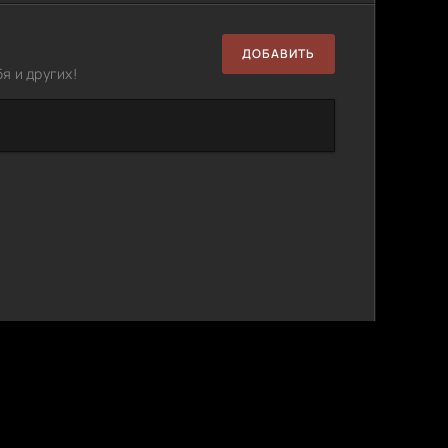
ДОБАВИТЬ
я и других!