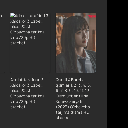
Adolat tarafdori 3
Qadrli X Barcha
a
Xaloskor 3 Uzbek
qismlar 1. 2. 3. 4. 5.
tilida 2023
6. 7. 8. 9. 10. 11. 12
O'zbekcha tarjima
Qism Uzbek tilida
kino 720p HD
Koreya seryali
skachat
(2025) O'zbekcha
tarjima drama HD
skachat