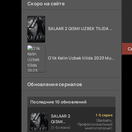
Скоро на сайте
SALAAR 2 QISMI UZBEK TILIDA HIND KINO 2024 TARJIMA 720p HD Skachat
С
O'lik Kelin Uzbek tilida 2023 Multfilm Tarjima kino skachat
Обновления сериалов
Последние 10 обновлений
1-5 серия
SALAAR 2
(BaibaKo,
QISMI
Профессиональный
UZBEK
(1-5 сезон)
многоголосый)