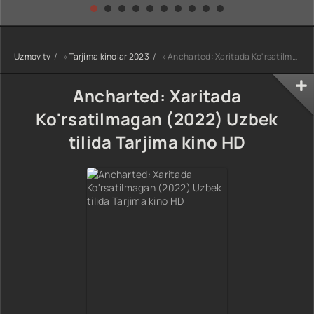
kino) tarjima HD
Uzbek tilida
yuksalishi
skachat
Premyera Netflix
filmi Uzbek tilida
O'zbekcha 2026
Uzmov.tv
»
Tarjima kinolar 2023
» Ancharted: Xaritada Ko'rsatilmagan (2022) Uzbek tilida Tarjima kino HD
tarjima kino Full
HD tas-ix
skachat
Ancharted: Xaritada
Ko'rsatilmagan (2022) Uzbek
tilida Tarjima kino HD