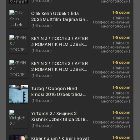
TARJIMA 720p HD Skachat
(1-5 сезон)
многоголосый)
1-5 серия
O'lik Kelin Uzbek tilida
(BaibaKo,
2023 Multfilm Tarjima kino
Профессиональный
skachat
(1-5 сезон)
многоголосый)
1-5 серия
KEYIN 3 / ПОСЛЕ 3 / AFTER
(BaibaKo,
3 ROMANTIK FILM UZBEK
Профессиональный
TILIDA 2021 TARJIMA FILM
(1-5 сезон)
многоголосый)
HD
1-5 серия
KEYIN 2 / ПОСЛЕ 2 / AFTER
(BaibaKo,
2 ROMANTIK FILM UZBEK
Профессиональный
TILIDA 2020 TARJIMA FILM
(1-5 сезон)
многоголосый)
HD
1-5 серия
Tuzoq / Qopqon Hind
(BaibaKo,
kinosi 2016 Uzbek tilida
Профессиональный
tarjima film HD
(1-5 сезон)
многоголосый)
1-5 серия
Yirtqich 2 / Хищник 2
(BaibaKo,
Xishnik Uzbek tilida 2018-
Профессиональный
2024 O'zbekcha tarjima
(1-5 сезон)
многоголосый)
kino HD Skachat
1-5 серия
Kiber hujum / Kiber jinoyat