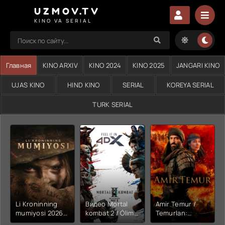
UZMOV.TV
KINO VA SERIAL
Главная
KINO ARXIV
KINO 2024
KINO 2025
JANGARI KINO
UJAS KINO
HIND KINO
SERIAL
KOREYA SERIAL
TURK SERIAL
Li Kroninning
Видео Mortal
Amir Temur /
mumiyosi 2026
kombat 2 / Ólim
Temurlan:
(uzbek tilida
jangi 2 (2026)
Fathchining