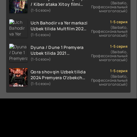
(BaibaKo,
/ Kiber ataka Xitoy filmi
Профессиональный
Uzbek tilida O'zbekcha
(1-5 сезон)
многоголосый)
(2023-2025) tarjima kino
HD skachat
1-5 серия
Uch Bahodir va Yer markazi
(BaibaKo,
Uzbek tilida Multfilm 2025
Профессиональный
tarjima HD skachat
(1-5 сезон)
многоголосый)
1-5 серия
Dyuna / Dune 1 Premyera
(BaibaKo,
Uzbek tilida 2021
Профессиональный
O'zbekcha tarjima kino HD
(1-5 сезон)
многоголосый)
1-5 серия
Qora shovqin Uzbek tilida
(BaibaKo,
2024 Premyera O'zbekcha
Профессиональный
tarjima kino HD skachat
(1-5 сезон)
многоголосый)
Комментируют