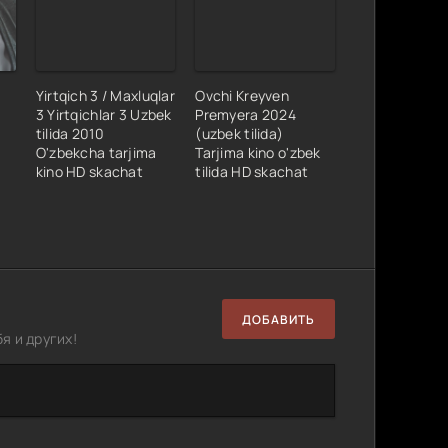
Yirtqich 3 / Maxluqlar
Ovchi Kreyven
3 Yirtqichlar 3 Uzbek
Premyera 2024
tilida 2010
(uzbek tilida)
O'zbekcha tarjima
Tarjima kino o'zbek
kino HD skachat
tilida HD skachat
ДОБАВИТЬ
я и других!