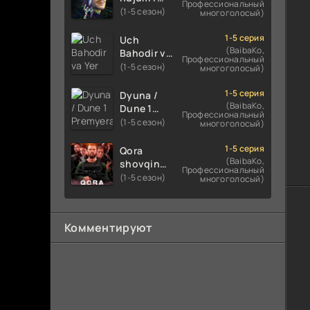
Профессиональный
O'zbekcha
Kiber
(1-5 сезон)
многоголосый)
tarjima
jinoyat /
kino HD
Kiber ataka
1-5 серия
Uch
Skachat
Xitoy filmi
(BaibaKo,
Bahodir va
Профессиональный
Uzbek
Yer markazi
(1-5 сезон)
многоголосый)
tilida
Uzbek
O'zbekcha
tilida
1-5 серия
Dyuna /
(2023-
Multfilm
(BaibaKo,
Dune 1
Профессиональный
2025)
2025
Premyera
(1-5 сезон)
многоголосый)
tarjima
tarjima HD
Uzbek
kino HD
skachat
tilida 2021
1-5 серия
Qora
skachat
O'zbekcha
(BaibaKo,
shovqin
Профессиональный
tarjima
Uzbek
(1-5 сезон)
многоголосый)
kino HD
tilida 2024
Premyera
O'zbekcha
Комментируют
tarjima
kino HD
skachat