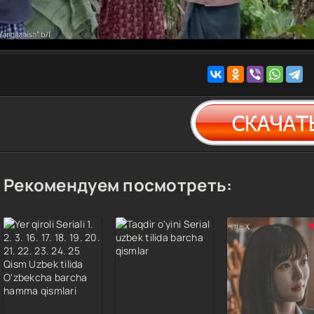
Рекомендуем посмотреть: