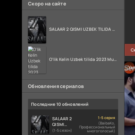
Скоро на сайте
SALAAR 2 QISMI UZBEK TILIDA HIND KINO 2024 TARJIMA 720p HD Skachat
С
O'lik Kelin Uzbek tilida 2023 Multfilm Tarjima kino skachat
Обновления сериалов
Последние 10 обновлений
1-5 серия
SALAAR 2
(BaibaKo,
QISMI
Профессиональный
UZBEK
(1-5 сезон)
многоголосый)