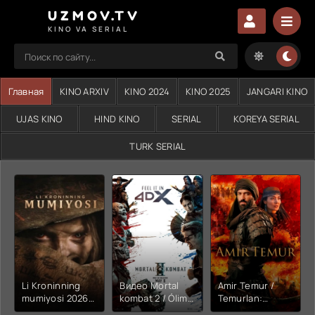
UZMOV.TV
KINO VA SERIAL
Главная
KINO ARXIV
KINO 2024
KINO 2025
JANGARI KINO
UJAS KINO
HIND KINO
SERIAL
KOREYA SERIAL
TURK SERIAL
Li Kroninning
Видео Mortal
Amir Temur /
mumiyosi 2026
kombat 2 / Ólim
Temurlan:
(uzbek tilida
jangi 2 (2026)
Fathchining