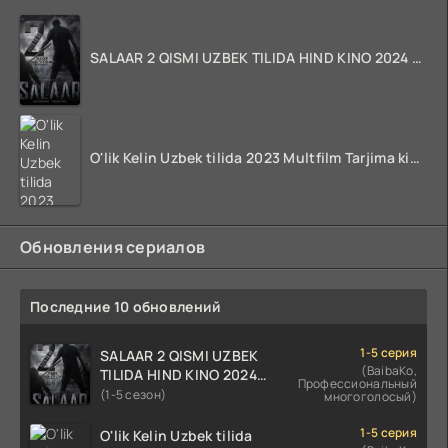
SALAAR 2 QISMI UZBEK TILIDA HIND KINO 2024 TARJIMA 720p HD Skachat
O'lik Kelin Uzbek tilida 2023 Multfilm Tarjima kino skachat
Обновления сериалов
Последние 10 обновлений
1-5 серия
SALAAR 2 QISMI UZBEK
(BaibaKo,
TILIDA HIND KINO 2024
Профессиональный
TARJIMA 720p HD Skachat
(1-5 сезон)
многоголосый)
1-5 серия
O'lik Kelin Uzbek tilida