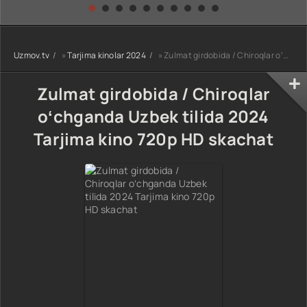
kino) tarjima HD
Uzbek tilida
yuksalishi
skachat
Premyera Netflix
filmi Uzbek tilida
O'zbekcha 2026
Uzmov.tv
»
Tarjima kinolar 2024
» Zulmat girdobida / Chiroqlar oʻchganda Uzbek tilida 2024 Tarjima kino 720p HD skachat
tarjima kino Full
HD tas-ix
skachat
Zulmat girdobida / Chiroqlar
oʻchganda Uzbek tilida 2024
Tarjima kino 720p HD skachat