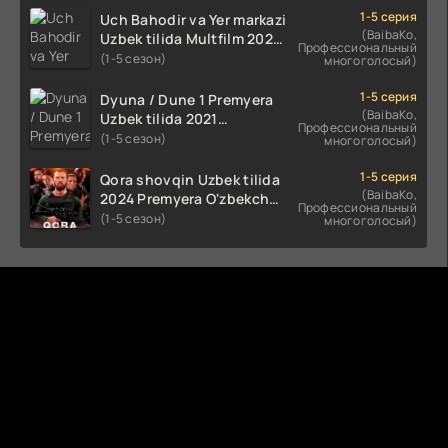
HD skachat
1-5 серия
Uch Bahodir va Yer markazi
(BaibaKo,
Uzbek tilida Multfilm 2025
Профессиональный
tarjima HD skachat
(1-5 сезон)
многоголосый)
1-5 серия
Dyuna / Dune 1 Premyera
(BaibaKo,
Uzbek tilida 2021
Профессиональный
O'zbekcha tarjima kino HD
(1-5 сезон)
многоголосый)
1-5 серия
Qora shovqin Uzbek tilida
(BaibaKo,
2024 Premyera O'zbekcha
Профессиональный
tarjima kino HD skachat
(1-5 сезон)
многоголосый)
Комментируют