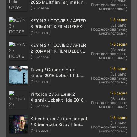
(BaibaKo,
2023 Multfilm Tarjima kino
Профессиональный
skachat
(1-5 сезон)
многоголосый)
1-5 серия
KEYIN 3 / ПОСЛЕ 3 / AFTER
(BaibaKo,
3 ROMANTIK FILM UZBEK
Профессиональный
TILIDA 2021 TARJIMA FILM
(1-5 сезон)
многоголосый)
HD
1-5 серия
KEYIN 2 / ПОСЛЕ 2 / AFTER
(BaibaKo,
2 ROMANTIK FILM UZBEK
Профессиональный
TILIDA 2020 TARJIMA FILM
(1-5 сезон)
многоголосый)
HD
1-5 серия
Tuzoq / Qopqon Hind
(BaibaKo,
kinosi 2016 Uzbek tilida
Профессиональный
tarjima film HD
(1-5 сезон)
многоголосый)
1-5 серия
Yirtqich 2 / Хищник 2
(BaibaKo,
Xishnik Uzbek tilida 2018-
Профессиональный
2024 O'zbekcha tarjima
(1-5 сезон)
многоголосый)
kino HD Skachat
1-5 серия
Kiber hujum / Kiber jinoyat
(BaibaKo,
/ Kiber ataka Xitoy filmi
Профессиональный
Uzbek tilida O'zbekcha
(1-5 сезон)
многоголосый)
(2023-2025) tarjima kino