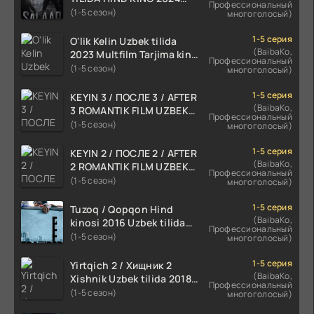
Профессиональный
TARJIMA 720p HD Skachat
(1-5 сезон)
многоголосый)
1-5 серия
O'lik Kelin Uzbek tilida
(BaibaKo,
2023 Multfilm Tarjima kino
Профессиональный
skachat
(1-5 сезон)
многоголосый)
1-5 серия
KEYIN 3 / ПОСЛЕ 3 / AFTER
(BaibaKo,
3 ROMANTIK FILM UZBEK
Профессиональный
TILIDA 2021 TARJIMA FILM
(1-5 сезон)
многоголосый)
HD
1-5 серия
KEYIN 2 / ПОСЛЕ 2 / AFTER
(BaibaKo,
2 ROMANTIK FILM UZBEK
Профессиональный
TILIDA 2020 TARJIMA FILM
(1-5 сезон)
многоголосый)
HD
1-5 серия
Tuzoq / Qopqon Hind
(BaibaKo,
kinosi 2016 Uzbek tilida
Профессиональный
tarjima film HD
(1-5 сезон)
многоголосый)
1-5 серия
Yirtqich 2 / Хищник 2
(BaibaKo,
Xishnik Uzbek tilida 2018-
Профессиональный
2024 O'zbekcha tarjima
(1-5 сезон)
многоголосый)
kino HD Skachat