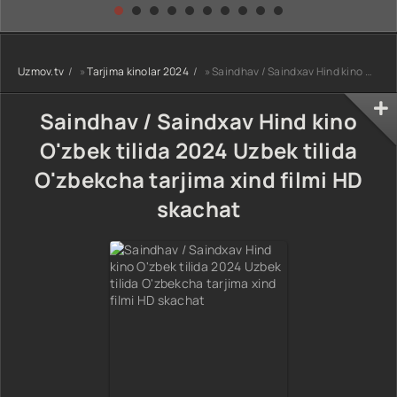
kino) tarjima HD
Uzbek tilida
yuksalishi
skachat
Premyera Netflix
filmi Uzbek tilida
O'zbekcha 2026
Uzmov.tv
»
Tarjima kinolar 2024
» Saindhav / Saindxav Hind kino O'zbek tilida 2024 Uzbek tilida O'zbekcha tarjima xind filmi HD skachat
tarjima kino Full
HD tas-ix
skachat
Saindhav / Saindxav Hind kino
O'zbek tilida 2024 Uzbek tilida
O'zbekcha tarjima xind filmi HD
skachat