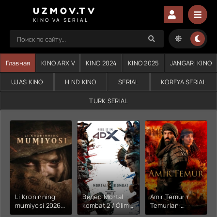
UZMOV.TV
KINO VA SERIAL
Главная
KINO ARXIV
KINO 2024
KINO 2025
JANGARI KINO
UJAS KINO
HIND KINO
SERIAL
KOREYA SERIAL
TURK SERIAL
Li Kroninning
Видео Mortal
Amir Temur /
mumiyosi 2026
kombat 2 / Ólim
Temurlan:
(uzbek tilida
jangi 2 (2026)
Fathchining