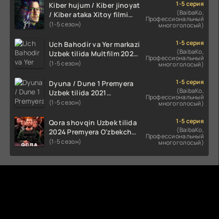
1-5 серия
Kiber hujum / Kiber jinoyat
(BaibaKo,
/ Kiber ataka Xitoy filmi
Профессиональный
Uzbek tilida O'zbekcha
(1-5 сезон)
многоголосый)
(2023-2025) tarjima kino
HD skachat
1-5 серия
Uch Bahodir va Yer markazi
(BaibaKo,
Uzbek tilida Multfilm 2025
Профессиональный
tarjima HD skachat
(1-5 сезон)
многоголосый)
1-5 серия
Dyuna / Dune 1 Premyera
(BaibaKo,
Uzbek tilida 2021
Профессиональный
O'zbekcha tarjima kino HD
(1-5 сезон)
многоголосый)
1-5 серия
Qora shovqin Uzbek tilida
(BaibaKo,
2024 Premyera O'zbekcha
Профессиональный
tarjima kino HD skachat
(1-5 сезон)
многоголосый)
Комментируют