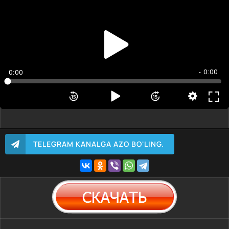
- 0:00
0:00
TELEGRAM KANALGA AZO BO'LING.