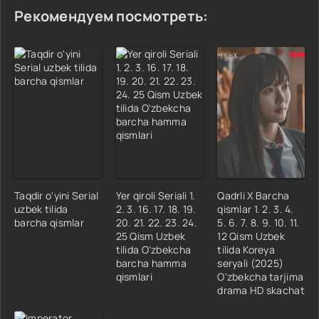
Рекомендуем посмотреть:
Taqdir o'yini Serial
Yer qiroli Seriali 1.
Qadrli X Barcha
uzbek tilida
2. 3. 16. 17. 18. 19.
qismlar 1. 2. 3. 4.
barcha qismlar
20. 21. 22. 23. 24.
5. 6. 7. 8. 9. 10. 11.
25 Qism Uzbek
12 Qism Uzbek
tilida O'zbekcha
tilida Koreya
barcha hamma
seryali (2025)
qismlari
O'zbekcha tarjima
drama HD skachat