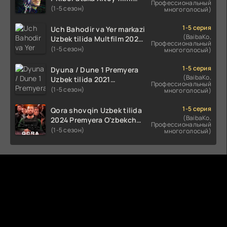
Профессиональный
Uzbek tilida O'zbekcha
(1-5 сезон)
многоголосый)
(2023-2025) tarjima kino
HD skachat
1-5 серия
Uch Bahodir va Yer markazi
(BaibaKo,
Uzbek tilida Multfilm 2025
Профессиональный
tarjima HD skachat
(1-5 сезон)
многоголосый)
1-5 серия
Dyuna / Dune 1 Premyera
(BaibaKo,
Uzbek tilida 2021
Профессиональный
O'zbekcha tarjima kino HD
(1-5 сезон)
многоголосый)
1-5 серия
Qora shovqin Uzbek tilida
(BaibaKo,
2024 Premyera O'zbekcha
Профессиональный
tarjima kino HD skachat
(1-5 сезон)
многоголосый)
Комментируют