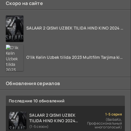
Скоро на сайте
SALAAR 2 QISMI UZBEK TILIDA HIND KINO 2024 TARJIMA 720p HD Skachat
O'lik Kelin Uzbek tilida 2023 Multfilm Tarjima kino skachat
Обновления сериалов
Последние 10 обновлений
1-5 серия
SALAAR 2 QISMI UZBEK
(BaibaKo,
TILIDA HIND KINO 2024
Профессиональный
TARJIMA 720p HD Skachat
(1-5 сезон)
многоголосый)