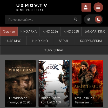
UZMOV.TV
KINO VA SERIAL
Главная
KINO ARXIV
KINO 2024
KINO 2025
JANGARI KINO
UJAS KINO
HIND KINO
SERIAL
KOREYA SERIAL
TURK SERIAL
Li Kroninning
Видео Mortal
Amir Temur /
mumiyosi 2026
kombat 2 / Ólim
Temurlan:
(uzbek tilida
jangi 2 (2026)
Fathchining