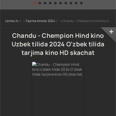
kino) tarjima HD
Uzbek tilida
yuksalishi
skachat
Premyera Netflix
filmi Uzbek tilida
O'zbekcha 2026
Uzmov.tv
»
Tarjima kinolar 2024
» Chandu - Chempion Hind kino Uzbek tilida 2024 O'zbek tilida tarjima kino HD skachat
tarjima kino Full
HD tas-ix
skachat
Chandu - Chempion Hind kino
Uzbek tilida 2024 O'zbek tilida
tarjima kino HD skachat