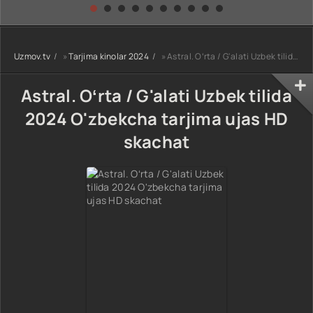
kino) tarjima HD
Uzbek tilida
yuksalishi
skachat
Premyera Netflix
filmi Uzbek tilida
O'zbekcha 2026
Uzmov.tv
»
Tarjima kinolar 2024
» Astral. Oʻrta / G'alati Uzbek tilida 2024 O'zbekcha tarjima ujas HD skachat
tarjima kino Full
HD tas-ix
skachat
Astral. Oʻrta / G'alati Uzbek tilida
2024 O'zbekcha tarjima ujas HD
skachat