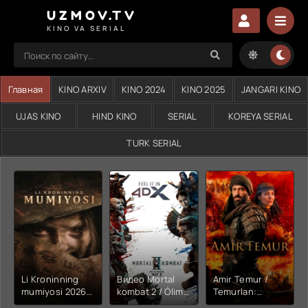
UZMOV.TV
KINO VA SERIAL
Главная
KINO ARXIV
KINO 2024
KINO 2025
JANGARI KINO
UJAS KINO
HIND KINO
SERIAL
KOREYA SERIAL
TURK SERIAL
Li Kroninning
Видео Mortal
Amir Temur /
mumiyosi 2026
kombat 2 / Ólim
Temurlan:
(uzbek tilida
jangi 2 (2026)
Fathchining