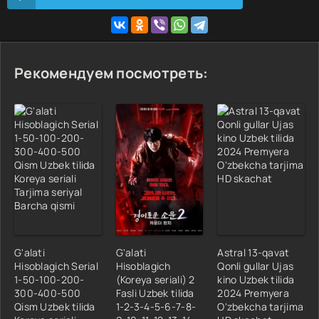
Рекомендуем посмотреть:
G'alati
G'alati
Astral 13-qavat
Hisoblagich Serial
Hisoblagich
Qonli gullar Ujas
1-50-100-200-
(Koreya seriali) 2
kino Uzbek tilida
300-400-500
Fasli Uzbek tilida
2024 Premyera
Qism Uzbek tilida
1-2-3-4-5-6-7-8-
O'zbekcha tarjima