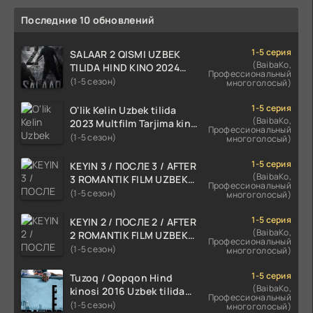
Последние 10 обновлений
1-5 серия
SALAAR 2 QISMI UZBEK
(BaibaKo,
TILIDA HIND KINO 2024
Профессиональный
TARJIMA 720p HD Skachat
(1-5 сезон)
многоголосый)
1-5 серия
O'lik Kelin Uzbek tilida
(BaibaKo,
2023 Multfilm Tarjima kino
Профессиональный
skachat
(1-5 сезон)
многоголосый)
1-5 серия
KEYIN 3 / ПОСЛЕ 3 / AFTER
(BaibaKo,
3 ROMANTIK FILM UZBEK
Профессиональный
TILIDA 2021 TARJIMA FILM
(1-5 сезон)
многоголосый)
HD
1-5 серия
KEYIN 2 / ПОСЛЕ 2 / AFTER
(BaibaKo,
2 ROMANTIK FILM UZBEK
Профессиональный
TILIDA 2020 TARJIMA FILM
(1-5 сезон)
многоголосый)
HD
1-5 серия
Tuzoq / Qopqon Hind
(BaibaKo,
kinosi 2016 Uzbek tilida
Профессиональный
tarjima film HD
(1-5 сезон)
многоголосый)