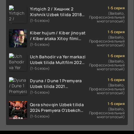
1-5 серия
Yirtqich 2 / Хищник 2
(BaibaKo,
Xishnik Uzbek tilida 2018-
Профессиональный
2024 O'zbekcha tarjima
(1-5 сезон)
многоголосый)
kino HD Skachat
1-5 серия
Kiber hujum / Kiber jinoyat
(BaibaKo,
/ Kiber ataka Xitoy filmi
Профессиональный
Uzbek tilida O'zbekcha
(1-5 сезон)
многоголосый)
(2023-2025) tarjima kino
HD skachat
1-5 серия
Uch Bahodir va Yer markazi
(BaibaKo,
Uzbek tilida Multfilm 2025
Профессиональный
tarjima HD skachat
(1-5 сезон)
многоголосый)
1-5 серия
Dyuna / Dune 1 Premyera
(BaibaKo,
Uzbek tilida 2021
Профессиональный
O'zbekcha tarjima kino HD
(1-5 сезон)
многоголосый)
1-5 серия
Qora shovqin Uzbek tilida
(BaibaKo,
2024 Premyera O'zbekcha
Профессиональный
tarjima kino HD skachat
(1-5 сезон)
многоголосый)