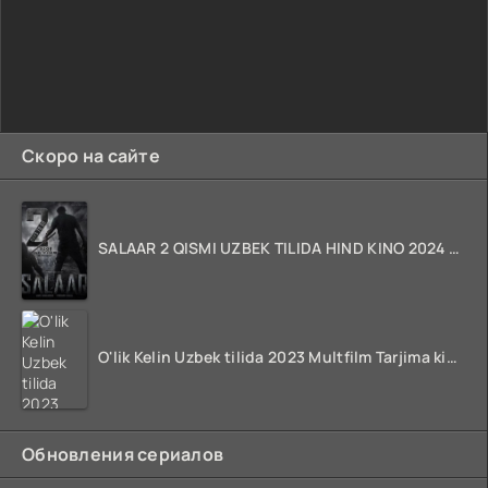
Скоро на сайте
SALAAR 2 QISMI UZBEK TILIDA HIND KINO 2024 TARJIMA 720p HD Skachat
O'lik Kelin Uzbek tilida 2023 Multfilm Tarjima kino skachat
Обновления сериалов