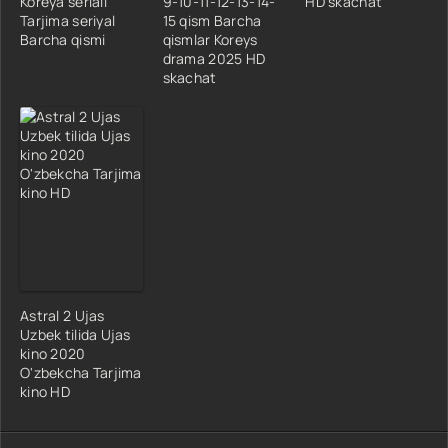
Koreya seriali
9-10-11-12-13-14-
HD skachat
Tarjima seriyal
15 qism Barcha
Barcha qismi
qismlar Koreys
drama 2025 HD
skachat
Astral 2 Ujas
Uzbek tilida Ujas
kino 2020
O'zbekcha Tarjima
kino HD