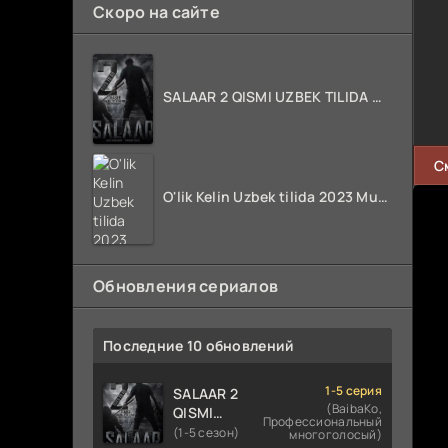
Скоро на сайте
SALAAR 2 QISMI UZBEK TILIDA HIND KINO 2024 TARJIMA 720p HD Skachat
С
O'lik Kelin Uzbek tilida 2023 Multfilm Tarjima kino skachat
Обновления сериалов
Последние 10 обновлений
1-5 серия
SALAAR 2
(BaibaKo,
QISMI
Профессиональный
UZBEK
(1-5 сезон)
многоголосый)