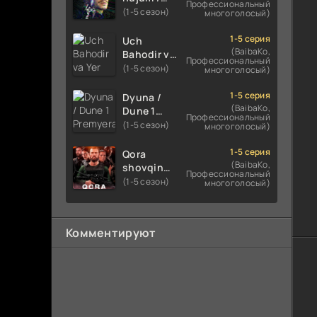
Профессиональный
O'zbekcha
Kiber
(1-5 сезон)
многоголосый)
tarjima
jinoyat /
kino HD
Kiber ataka
1-5 серия
Uch
Skachat
Xitoy filmi
(BaibaKo,
Bahodir va
Профессиональный
Uzbek
Yer markazi
(1-5 сезон)
многоголосый)
tilida
Uzbek
O'zbekcha
tilida
1-5 серия
Dyuna /
(2023-
Multfilm
(BaibaKo,
Dune 1
Профессиональный
2025)
2025
Premyera
(1-5 сезон)
многоголосый)
tarjima
tarjima HD
Uzbek
kino HD
skachat
tilida 2021
1-5 серия
Qora
skachat
O'zbekcha
(BaibaKo,
shovqin
Профессиональный
tarjima
Uzbek
(1-5 сезон)
многоголосый)
kino HD
tilida 2024
Premyera
O'zbekcha
Комментируют
tarjima
kino HD
skachat