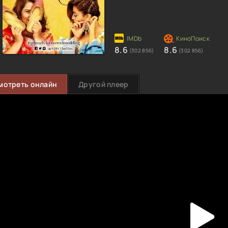
8.6
8.6
(302 856)
(302 856)
мотреть онлайн
Другой плеер