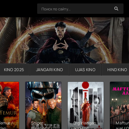
KINO 2025
JANGARI KINO
UJAS KINO
HIND KINO
Temur /
Sniper:
O'g'irlangan
Maftu
lan:
Bayroqsiz /
qiz Hind
ajal / Q