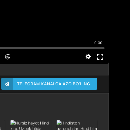
- 0:00
TELEGRAM KANALGA AZO BO'LING.