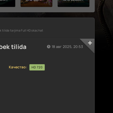
alar
zabt et /
tilida (2025)
Premye
Barcha
O'zbekcha
2026 U
davrlarning
tarjima kino
tilida
kcha
eng zo'ri
720p HD
O'zbek
 kino
Multfilm
skachat
tarjima
HD
Uzbek tilida
Full HD 
tilida tarjima Full HD skachat
at
2026
ix skac
tarjima HD
skachat
ek tilida
18 авг 2025, 20:53
Качество:
HD 720