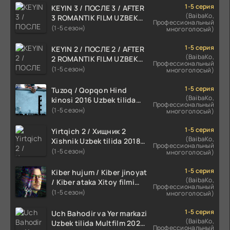
1-5 серия
KEYIN 3 / ПОСЛЕ 3 / AFTER
(BaibaKo,
3 ROMANTIK FILM UZBEK
Профессиональный
TILIDA 2021 TARJIMA FILM
(1-5 сезон)
многоголосый)
HD
1-5 серия
KEYIN 2 / ПОСЛЕ 2 / AFTER
(BaibaKo,
2 ROMANTIK FILM UZBEK
Профессиональный
TILIDA 2020 TARJIMA FILM
(1-5 сезон)
многоголосый)
HD
1-5 серия
Tuzoq / Qopqon Hind
(BaibaKo,
kinosi 2016 Uzbek tilida
Профессиональный
tarjima film HD
(1-5 сезон)
многоголосый)
1-5 серия
Yirtqich 2 / Хищник 2
(BaibaKo,
Xishnik Uzbek tilida 2018-
Профессиональный
2024 O'zbekcha tarjima
(1-5 сезон)
многоголосый)
kino HD Skachat
1-5 серия
Kiber hujum / Kiber jinoyat
(BaibaKo,
/ Kiber ataka Xitoy filmi
Профессиональный
Uzbek tilida O'zbekcha
(1-5 сезон)
многоголосый)
(2023-2025) tarjima kino
HD skachat
1-5 серия
Uch Bahodir va Yer markazi
(BaibaKo,
Uzbek tilida Multfilm 2025
Профессиональный