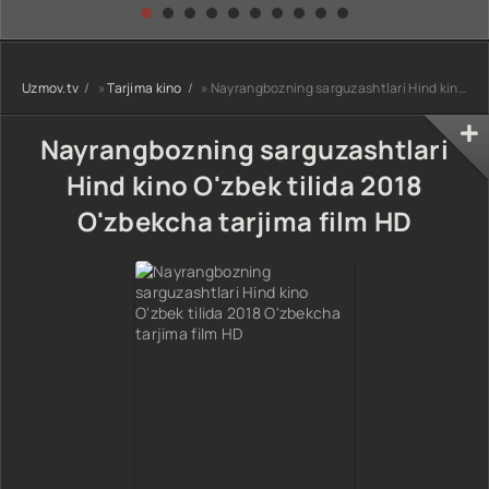
kino) tarjima HD
Uzbek tilida
yuksalishi
skachat
Premyera Netflix
filmi Uzbek tilida
O'zbekcha 2026
Uzmov.tv
»
Tarjima kino
» Nayrangbozning sarguzashtlari Hind kino O'zbek tilida 2018 O'zbekcha tarjima film HD
tarjima kino Full
HD tas-ix
skachat
Nayrangbozning sarguzashtlari
Hind kino O'zbek tilida 2018
O'zbekcha tarjima film HD