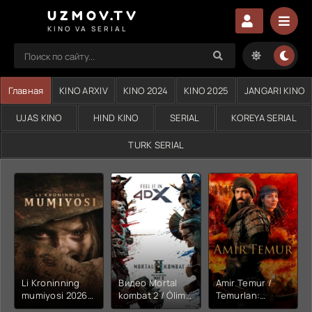
UZMOV.TV
KINO VA SERIAL
Главная
KINO ARXIV
KINO 2024
KINO 2025
JANGARI KINO
UJAS KINO
HIND KINO
SERIAL
KOREYA SERIAL
TURK SERIAL
Li Kroninning
Видео Mortal
Amir Temur /
mumiyosi 2026
kombat 2 / Ólim
Temurlan:
(uzbek tilida
jangi 2 (2026)
Fathchining