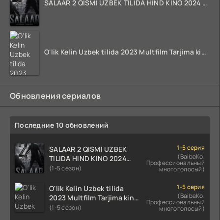
SALAAR 2 QISMI UZBEK TILIDA HIND KINO 2024 TARJIMA 720p HD Skachat
O'lik Kelin Uzbek tilida 2023 Multfilm Tarjima kino skachat
Обновления сериалов
Последние 10 обновлений
1-5 серия
SALAAR 2 QISMI UZBEK
(BaibaKo,
TILIDA HIND KINO 2024
Профессиональный
TARJIMA 720p HD Skachat
(1-5 сезон)
многоголосый)
1-5 серия
O'lik Kelin Uzbek tilida
(BaibaKo,
2023 Multfilm Tarjima kino
Профессиональный
skachat
(1-5 сезон)
многоголосый)