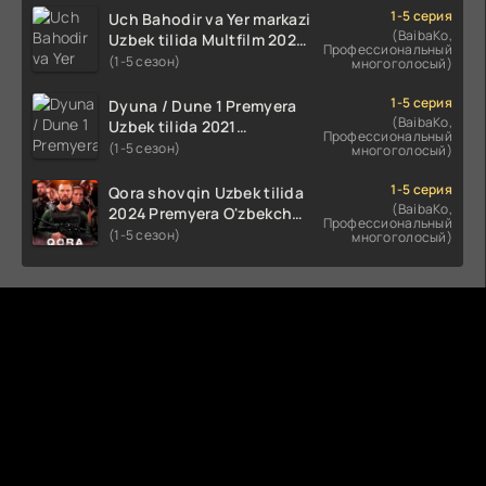
HD skachat
1-5 серия
Uch Bahodir va Yer markazi
(BaibaKo,
Uzbek tilida Multfilm 2025
Профессиональный
tarjima HD skachat
(1-5 сезон)
многоголосый)
1-5 серия
Dyuna / Dune 1 Premyera
(BaibaKo,
Uzbek tilida 2021
Профессиональный
O'zbekcha tarjima kino HD
(1-5 сезон)
многоголосый)
1-5 серия
Qora shovqin Uzbek tilida
(BaibaKo,
2024 Premyera O'zbekcha
Профессиональный
tarjima kino HD skachat
(1-5 сезон)
многоголосый)
Комментируют