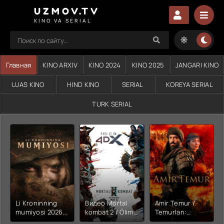
UZMOV.TV
KINO VA SERIAL
Главная
KINO ARXIV
KINO 2024
KINO 2025
JANGARI KINO
UJAS KINO
HIND KINO
SERIAL
KOREYA SERIAL
TURK SERIAL
Li Kroninning
Видео Mortal
Amir Temur /
mumiyosi 2026
kombat 2 / Ólim
Temurlan:
(uzbek tilida
jangi 2 (2026)
Fathchining