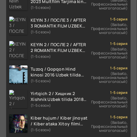
(BaibaKo,
2023 Multfilm Tarjima kino
Профессиональный
skachat
(1-5 сезон)
многоголосый)
1-5 серия
KEYIN 3 / ПОСЛЕ 3 / AFTER
(BaibaKo,
3 ROMANTIK FILM UZBEK
Профессиональный
TILIDA 2021 TARJIMA FILM
(1-5 сезон)
многоголосый)
HD
1-5 серия
KEYIN 2 / ПОСЛЕ 2 / AFTER
(BaibaKo,
2 ROMANTIK FILM UZBEK
Профессиональный
TILIDA 2020 TARJIMA FILM
(1-5 сезон)
многоголосый)
HD
1-5 серия
Tuzoq / Qopqon Hind
(BaibaKo,
kinosi 2016 Uzbek tilida
Профессиональный
tarjima film HD
(1-5 сезон)
многоголосый)
1-5 серия
Yirtqich 2 / Хищник 2
(BaibaKo,
Xishnik Uzbek tilida 2018-
Профессиональный
2024 O'zbekcha tarjima
(1-5 сезон)
многоголосый)
kino HD Skachat
1-5 серия
Kiber hujum / Kiber jinoyat
(BaibaKo,
/ Kiber ataka Xitoy filmi
Профессиональный
Uzbek tilida O'zbekcha
(1-5 сезон)
многоголосый)
(2023-2025) tarjima kino