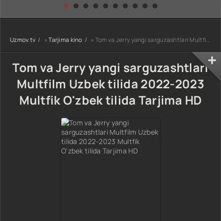
kino) tarjima HD
Uzbek tilida
yuksalishi
skachat
Premyera Netflix
filmi Uzbek tilida
O'zbekcha 2026
Uzmov.tv
»
Tarjima kino
» Tom va Jerry yangi sarguzashtlari Multfilm Uzbek tilida 2022-2023 Multfik O'zbek tilida Tarjima HD
tarjima kino Full
HD tas-ix
skachat
Tom va Jerry yangi sarguzashtlari
Multfilm Uzbek tilida 2022-2023
Multfik O'zbek tilida Tarjima HD