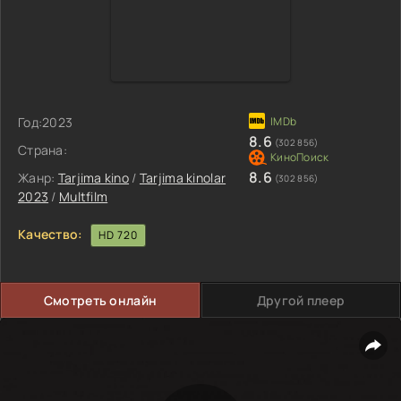
Год:
2023
8.6
(302 856)
Страна:
8.6
Жанр:
Tarjima kino
/
Tarjima kinolar
(302 856)
2023
/
Multfilm
Качество:
HD 720
Смотреть онлайн
Другой плеер