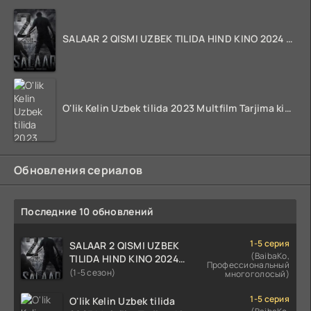
SALAAR 2 QISMI UZBEK TILIDA HIND KINO 2024 TARJIMA 720p HD Skachat
O'lik Kelin Uzbek tilida 2023 Multfilm Tarjima kino skachat
Обновления сериалов
Последние 10 обновлений
1-5 серия
SALAAR 2 QISMI UZBEK
(BaibaKo,
TILIDA HIND KINO 2024
Профессиональный
TARJIMA 720p HD Skachat
(1-5 сезон)
многоголосый)
1-5 серия
O'lik Kelin Uzbek tilida