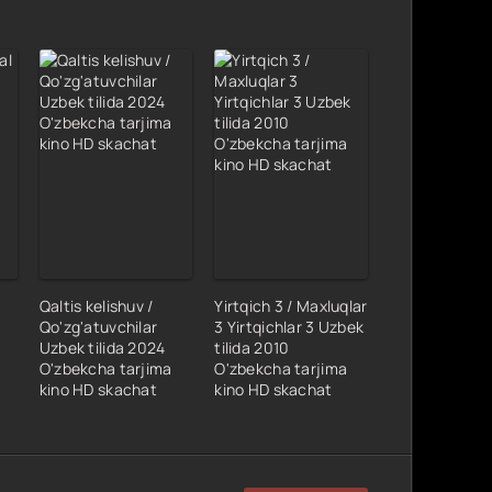
Qaltis kelishuv /
Yirtqich 3 / Maxluqlar
a
Qo'zg'atuvchilar
3 Yirtqichlar 3 Uzbek
Uzbek tilida 2024
tilida 2010
O'zbekcha tarjima
O'zbekcha tarjima
kino HD skachat
kino HD skachat