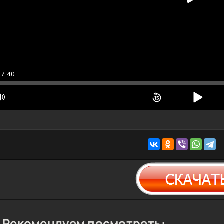
17:40
Рекомендуем посмотреть: