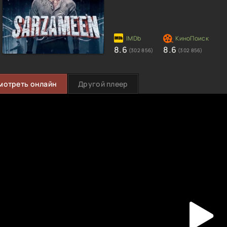
8.6
8.6
(302 856)
(302 856)
мотреть онлайн
Другой плеер