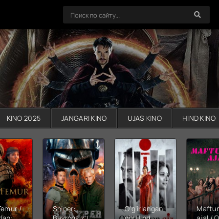
KINO 2025
JANGARI KINO
UJAS KINO
HIND KINO
Temur /
Sniper:
O'g'irlangan
Maftu
lan:
Bayroqsiz /
qiz Hind
ajal / Q