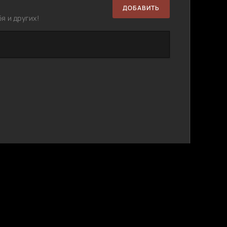
ДОБАВИТЬ
я и других!