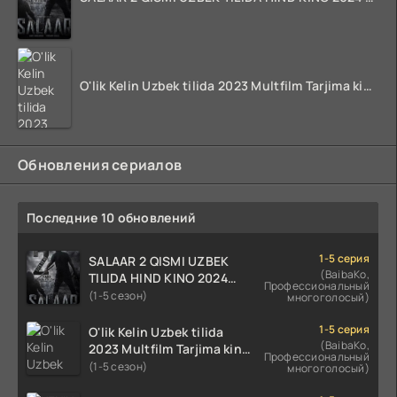
O'lik Kelin Uzbek tilida 2023 Multfilm Tarjima kino skachat
Обновления сериалов
Последние 10 обновлений
1-5 серия
SALAAR 2 QISMI UZBEK
(BaibaKo,
TILIDA HIND KINO 2024
Профессиональный
TARJIMA 720p HD Skachat
(1-5 сезон)
многоголосый)
1-5 серия
O'lik Kelin Uzbek tilida
(BaibaKo,
2023 Multfilm Tarjima kino
Профессиональный
skachat
(1-5 сезон)
многоголосый)