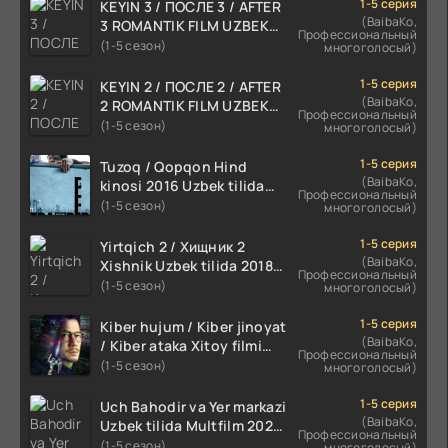
1-5 серия
KEYIN 3 / ПОСЛЕ 3 / AFTER
(BaibaKo,
3 ROMANTIK FILM UZBEK
Профессиональный
TILIDA 2021 TARJIMA FILM
(1-5 сезон)
многоголосый)
HD
1-5 серия
KEYIN 2 / ПОСЛЕ 2 / AFTER
(BaibaKo,
2 ROMANTIK FILM UZBEK
Профессиональный
TILIDA 2020 TARJIMA FILM
(1-5 сезон)
многоголосый)
HD
1-5 серия
Tuzoq / Qopqon Hind
(BaibaKo,
kinosi 2016 Uzbek tilida
Профессиональный
tarjima film HD
(1-5 сезон)
многоголосый)
1-5 серия
Yirtqich 2 / Хищник 2
(BaibaKo,
Xishnik Uzbek tilida 2018-
Профессиональный
2024 O'zbekcha tarjima
(1-5 сезон)
многоголосый)
kino HD Skachat
1-5 серия
Kiber hujum / Kiber jinoyat
(BaibaKo,
/ Kiber ataka Xitoy filmi
Профессиональный
Uzbek tilida O'zbekcha
(1-5 сезон)
многоголосый)
(2023-2025) tarjima kino
HD skachat
1-5 серия
Uch Bahodir va Yer markazi
(BaibaKo,
Uzbek tilida Multfilm 2025
Профессиональный
tarjima HD skachat
(1-5 сезон)
многоголосый)