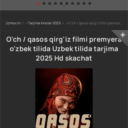
kino) tarjima HD
Uzbek tilida
yuksalishi
skachat
Premyera Netflix
filmi Uzbek tilida
O'zbekcha 2026
Uzmov.tv
»
Tarjima kinolar 2025
» O'ch / qasos qirg'iz filmi premyera o'zbek tilida Uzbek tilida tarjima 2025 Hd skachat
tarjima kino Full
HD tas-ix
skachat
O'ch / qasos qirg'iz filmi premyera
o'zbek tilida Uzbek tilida tarjima
2025 Hd skachat