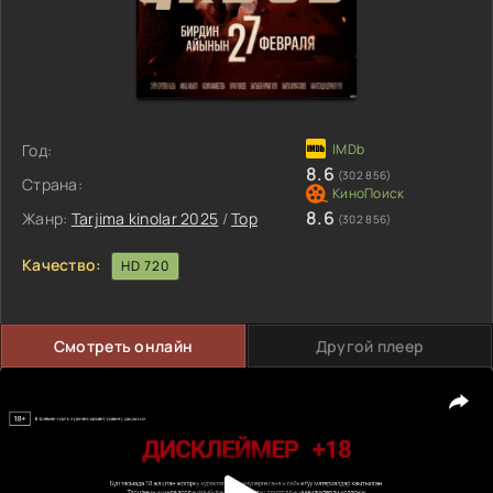
Год:
8.6
(302 856)
Страна:
8.6
Жанр:
Tarjima kinolar 2025
/
Top
(302 856)
Качество:
HD 720
Смотреть онлайн
Другой плеер