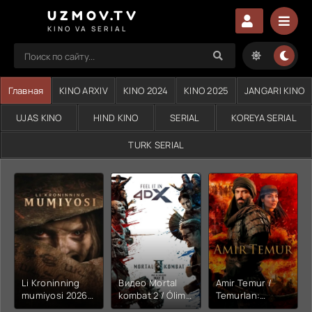
UZMOV.TV
KINO VA SERIAL
Главная
KINO ARXIV
KINO 2024
KINO 2025
JANGARI KINO
UJAS KINO
HIND KINO
SERIAL
KOREYA SERIAL
TURK SERIAL
Li Kroninning
Видео Mortal
Amir Temur /
mumiyosi 2026
kombat 2 / Ólim
Temurlan:
(uzbek tilida
jangi 2 (2026)
Fathchining