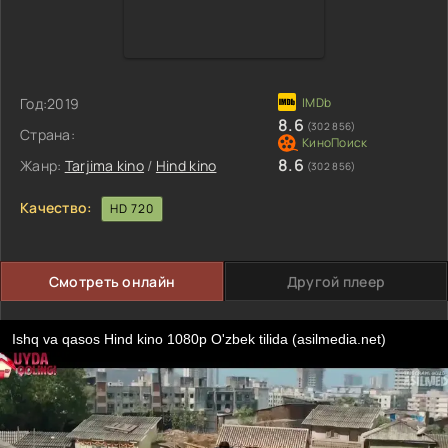
Год:
2019
8.6
(302 856)
Страна:
8.6
Жанр:
Tarjima kino
/
Hind kino
(302 856)
Качество:
HD 720
Смотреть онлайн
Другой плеер