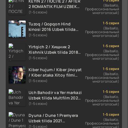
1-5 серия
KEYIN 2 / ПОСЛЕ 2 / AFTER
(BaibaKo,
2 ROMANTIK FILM UZBEK
Профессиональный
TILIDA 2020 TARJIMA FILM
(1-5 сезон)
многоголосый)
HD
1-5 серия
Tuzoq / Qopqon Hind
(BaibaKo,
kinosi 2016 Uzbek tilida
Профессиональный
tarjima film HD
(1-5 сезон)
многоголосый)
1-5 серия
Yirtqich 2 / Хищник 2
(BaibaKo,
Xishnik Uzbek tilida 2018-
Профессиональный
2024 O'zbekcha tarjima
(1-5 сезон)
многоголосый)
kino HD Skachat
1-5 серия
Kiber hujum / Kiber jinoyat
(BaibaKo,
/ Kiber ataka Xitoy filmi
Профессиональный
Uzbek tilida O'zbekcha
(1-5 сезон)
многоголосый)
(2023-2025) tarjima kino
HD skachat
1-5 серия
Uch Bahodir va Yer markazi
(BaibaKo,
Uzbek tilida Multfilm 2025
Профессиональный
tarjima HD skachat
(1-5 сезон)
многоголосый)
1-5 серия
Dyuna / Dune 1 Premyera
(BaibaKo,
Uzbek tilida 2021
Профессиональный
O'zbekcha tarjima kino HD
(1-5 сезон)
многоголосый)