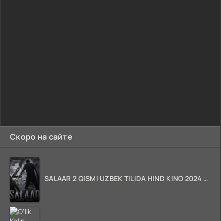
Скоро на сайте
SALAAR 2 QISMI UZBEK TILIDA HIND KINO 2024 TARJIMA 720p HD Skachat