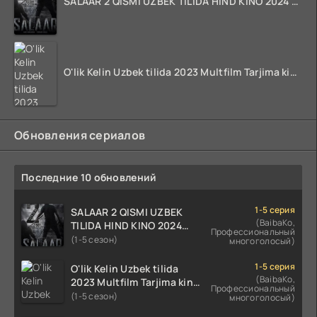
SALAAR 2 QISMI UZBEK TILIDA HIND KINO 2024 TARJIMA 720p HD Skachat
O'lik Kelin Uzbek tilida 2023 Multfilm Tarjima kino skachat
Обновления сериалов
Последние 10 обновлений
1-5 серия
SALAAR 2 QISMI UZBEK
(BaibaKo,
TILIDA HIND KINO 2024
Профессиональный
TARJIMA 720p HD Skachat
(1-5 сезон)
многоголосый)
1-5 серия
O'lik Kelin Uzbek tilida
(BaibaKo,
2023 Multfilm Tarjima kino
Профессиональный
skachat
(1-5 сезон)
многоголосый)