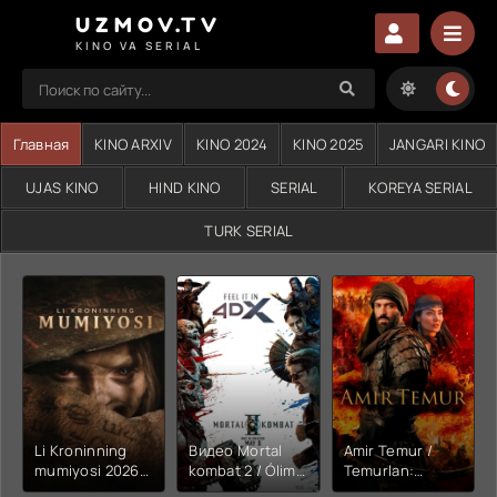
UZMOV.TV
KINO VA SERIAL
Главная
KINO ARXIV
KINO 2024
KINO 2025
JANGARI KINO
UJAS KINO
HIND KINO
SERIAL
KOREYA SERIAL
TURK SERIAL
Li Kroninning
Видео Mortal
Amir Temur /
mumiyosi 2026
kombat 2 / Ólim
Temurlan:
(uzbek tilida
jangi 2 (2026)
Fathchining