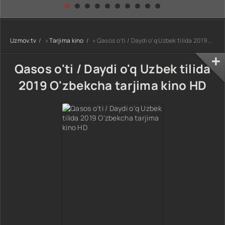
kino) tarjima HD
Uzbek tilida
yuksalishi
skachat
Premyera Netflix
filmi Uzbek tilida
O'zbekcha 2026
Uzmov.tv
»
Tarjima kino
» Qasos o'ti / Daydi o'q Uzbek tilida 2019 O'zbekcha tarjima kino HD
tarjima kino Full
HD tas-ix
skachat
Qasos o'ti / Daydi o'q Uzbek tilida
2019 O'zbekcha tarjima kino HD