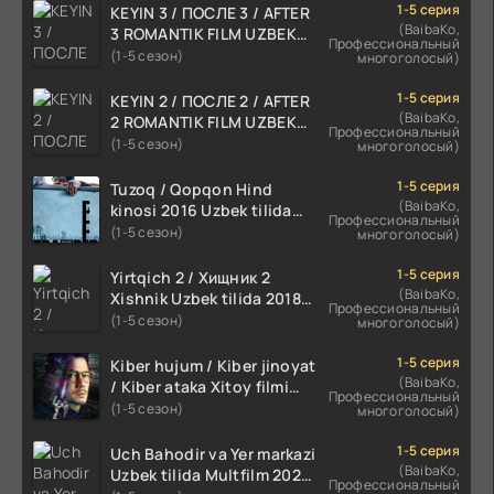
1-5 серия
KEYIN 3 / ПОСЛЕ 3 / AFTER
(BaibaKo,
3 ROMANTIK FILM UZBEK
Профессиональный
TILIDA 2021 TARJIMA FILM
(1-5 сезон)
многоголосый)
HD
1-5 серия
KEYIN 2 / ПОСЛЕ 2 / AFTER
(BaibaKo,
2 ROMANTIK FILM UZBEK
Профессиональный
TILIDA 2020 TARJIMA FILM
(1-5 сезон)
многоголосый)
HD
1-5 серия
Tuzoq / Qopqon Hind
(BaibaKo,
kinosi 2016 Uzbek tilida
Профессиональный
tarjima film HD
(1-5 сезон)
многоголосый)
1-5 серия
Yirtqich 2 / Хищник 2
(BaibaKo,
Xishnik Uzbek tilida 2018-
Профессиональный
2024 O'zbekcha tarjima
(1-5 сезон)
многоголосый)
kino HD Skachat
1-5 серия
Kiber hujum / Kiber jinoyat
(BaibaKo,
/ Kiber ataka Xitoy filmi
Профессиональный
Uzbek tilida O'zbekcha
(1-5 сезон)
многоголосый)
(2023-2025) tarjima kino
HD skachat
1-5 серия
Uch Bahodir va Yer markazi
(BaibaKo,
Uzbek tilida Multfilm 2025
Профессиональный