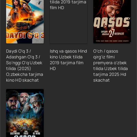
Daydi O'q 3 /
Ishq va qasos Hind
O'ch / qasos
Adashgan O'q 3 /
kino Uzbek tilida
qirg'iz filmi
So'nggi O'q Uzbek
2019 tarjima film
premyera o'zbek
tilida (2025)
HD
tilida Uzbek tilida
O;zbekcha tarjima
tarjima 2025 Hd
kino HD skachat
skachat