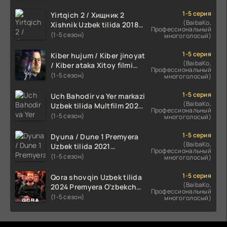
1-5 серия
Yirtqich 2 / Хищник 2
(BaibaKo,
Xishnik Uzbek tilida 2018-
Профессиональный
2024 O'zbekcha tarjima
(1-5 сезон)
многоголосый)
kino HD Skachat
1-5 серия
Kiber hujum / Kiber jinoyat
(BaibaKo,
/ Kiber ataka Xitoy filmi
Профессиональный
Uzbek tilida O'zbekcha
(1-5 сезон)
многоголосый)
(2023-2025) tarjima kino
HD skachat
1-5 серия
Uch Bahodir va Yer markazi
(BaibaKo,
Uzbek tilida Multfilm 2025
Профессиональный
tarjima HD skachat
(1-5 сезон)
многоголосый)
1-5 серия
Dyuna / Dune 1 Premyera
(BaibaKo,
Uzbek tilida 2021
Профессиональный
O'zbekcha tarjima kino HD
(1-5 сезон)
многоголосый)
1-5 серия
Qora shovqin Uzbek tilida
(BaibaKo,
2024 Premyera O'zbekcha
Профессиональный
tarjima kino HD skachat
(1-5 сезон)
многоголосый)