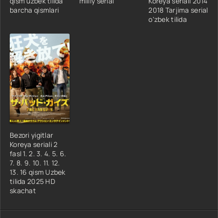
qism uzbek tilida
milliy serial
Koreya seriali 2014
barcha qismlari
2018 Tarjima serial
o'zbek tilida
Bezori yigitlar
Koreya seriali 2
fasl 1. 2. 3. 4. 5. 6.
7. 8. 9. 10. 11. 12.
13. 16 qism Uzbek
tilida 2025 HD
skachat