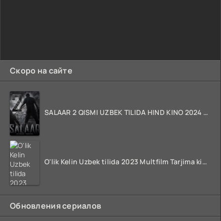
Скоро на сайте
SALAAR 2 QISMI UZBEK TILIDA HIND KINO 2024 TARJIMA 720p HD Skachat
O'lik Kelin Uzbek tilida 2023 Multfilm Tarjima kino skachat
Обновления сериалов