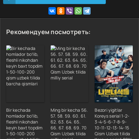
Рекомендуем посмотреть:
Bir kechada
Ming bir kecha 56.
Bezori yigitlar
homlador boʻlib,
57. 58. 59. 60. 61.
Koreys serial 1-2-
fleshli nikohdan
62. 63. 64. 65.
3-4-5-6-7-8-9-
keyin baxt topdim
66. 67. 68. 69. 70
10-11-12-13-14-15
1-50-100-200
Qism Uzbek tilida
Qism Uzbek tilida