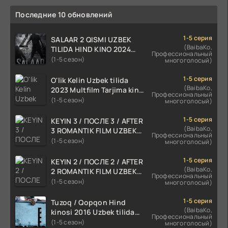
Последние 10 обновлений
1-5 серия
SALAAR 2 QISMI UZBEK
(BaibaKo,
TILIDA HIND KINO 2024
Профессиональный
TARJIMA 720p HD Skachat
(1-5 сезон)
многоголосый)
1-5 серия
O'lik Kelin Uzbek tilida
(BaibaKo,
2023 Multfilm Tarjima kino
Профессиональный
skachat
(1-5 сезон)
многоголосый)
1-5 серия
KEYIN 3 / ПОСЛЕ 3 / AFTER
(BaibaKo,
3 ROMANTIK FILM UZBEK
Профессиональный
TILIDA 2021 TARJIMA FILM
(1-5 сезон)
многоголосый)
HD
1-5 серия
KEYIN 2 / ПОСЛЕ 2 / AFTER
(BaibaKo,
2 ROMANTIK FILM UZBEK
Профессиональный
TILIDA 2020 TARJIMA FILM
(1-5 сезон)
многоголосый)
HD
1-5 серия
Tuzoq / Qopqon Hind
(BaibaKo,
kinosi 2016 Uzbek tilida
Профессиональный
tarjima film HD
(1-5 сезон)
многоголосый)