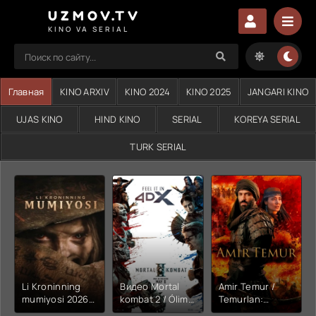
UZMOV.TV
KINO VA SERIAL
Главная
KINO ARXIV
KINO 2024
KINO 2025
JANGARI KINO
UJAS KINO
HIND KINO
SERIAL
KOREYA SERIAL
TURK SERIAL
Li Kroninning
Видео Mortal
Amir Temur /
mumiyosi 2026
kombat 2 / Ólim
Temurlan:
(uzbek tilida
jangi 2 (2026)
Fathchining